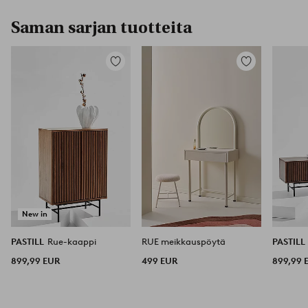
Saman sarjan tuotteita
Lisää
Lisää
suosikkeihin
suosikkeihin
New in
PASTILL
Rue-kaappi
RUE meikkauspöytä
PASTILL
899,99 EUR
499 EUR
899,99 