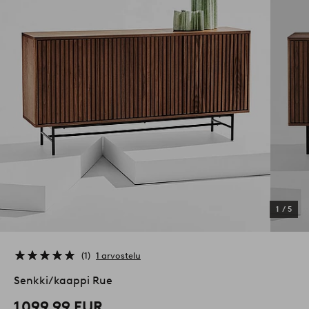
1
/
5
1
1 arvostelu
Senkki/kaappi Rue
1 099,99 EUR