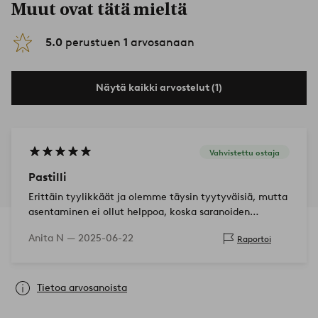
Muut ovat tätä mieltä
5.0
perustuen
1
arvosanaan
Näytä kaikki arvostelut (1)
Vahvistettu ostaja
Pastilli
Erittäin tyylikkäät ja olemme täysin tyytyväisiä, mutta
asentaminen ei ollut helppoa, koska saranoiden
porausreiät olivat väärässä paikassa. Joissain osissa oli
Anita N —
2025-06-22
Raportoi
huonosti kuultolakkaa.
Tietoa arvosanoista