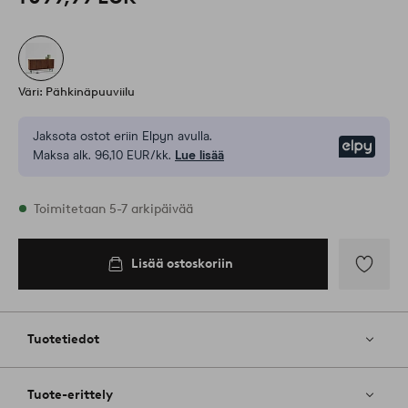
Väri: Pähkinäpuuviilu
Jaksota ostot eriin Elpyn avulla.
Elpy
Maksa alk. 96,10 EUR/kk.
Lue lisää
Varastossa
Toimitetaan 5-7 arkipäivää
Lisää ostoskoriin
Lisää
ostoskoriin
Lisää
suosikkeih
Tuotetiedot
Tuote-erittely