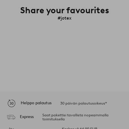
Share your favourites
#jotex
Helppo palautus
30 päivän palautusoikeus*
Saat pakettisi tavallista nopeammalla
Express
toimituksella
Koskee yli 64,90 EUR