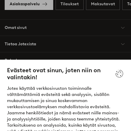
Asiakaspalvelu
Tilaukset
Maksutavat
T
Omat sivut
Tietoa Jotexista
Palvelumme
Evästeet ovat sinun, joten niin on
valintakin!
Ehdot
Jotex käyttää verkkosivuston toiminnalle
Ystävät
välttämättömiä evästeitä sekä analyysin, sisällön
mukauttamisen ja sinua koskevamman
verkkosivustoelämyksen mahdollistavia evästeitä.
Jaamme henkilötiedot ja nämä evästeet niille mainos-
Turvalliset maksut – maksa nyt tai erissä
ja analyysiyhtiöille, joiden kanssa teemme yhteistyötä.
Tarkoituksena on analysoida, kuinka käytät sivustoa,
Haluatko tietää
lisää maksuvaihtoehdoistamme
?