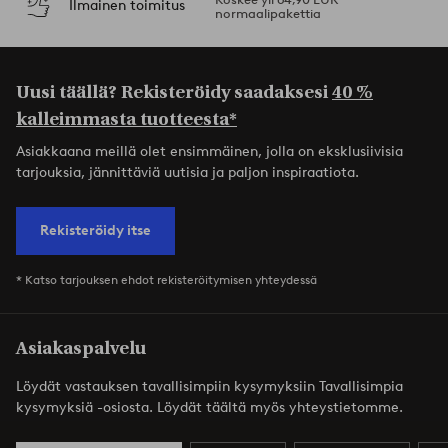
Ilmainen toimitus
normaalipakettia
Uusi täällä? Rekisteröidy saadaksesi
40 %
kalleimmasta tuotteesta*
Asiakkaana meillä olet ensimmäinen, jolla on eksklusiivisia
tarjouksia, jännittäviä uutisia ja paljon inspiraatiota.
Rekisteröidy itse
* Katso tarjouksen ehdot rekisteröitymisen yhteydessä
Asiakaspalvelu
Löydät vastauksen tavallisimpiin kysymyksiin Tavallisimpia
kysymyksiä -osiosta. Löydät täältä myös yhteystietomme.