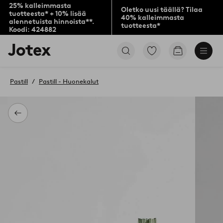
25% kalleimmasta
Oletko uusi täällä? Tilaa
tuotteesta* + 10% lisää
40% kalleimmasta
alennetuista hinnoista**.
tuotteesta*
Koodi: 424882
Jotex-
Siirry
Siirry
logo
merkittyihin
ostoskoriin
–
suosikkituotteisiin
siirry
Pastill
Pastill - Huonekalut
aloitussivulle
Takaisin