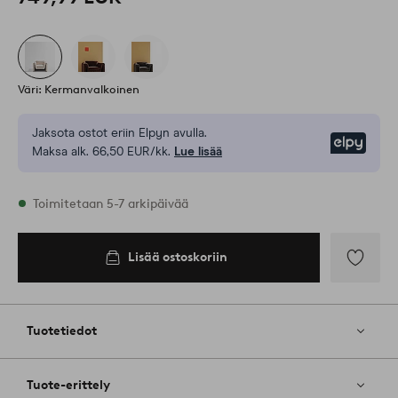
Väri: Kermanvalkoinen
Jaksota ostot eriin Elpyn avulla.
Elpy
Maksa alk. 66,50 EUR/kk.
Lue lisää
Varastossa
Toimitetaan 5-7 arkipäivää
Lisää ostoskoriin
Lisää
ostoskoriin
Lisää
suosikkeih
Tuotetiedot
Tuote-erittely