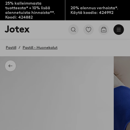
25% kalleimmasta
tuotteesta* + 10% lisää
20% alennus verhoista*.
alennetuista hinnoista**.
Käytä koodia: 424992
Koodi: 424882
Jotex-
Siirry
Siirry
logo
merkittyihin
ostoskoriin
–
suosikkituotteisiin
siirry
Pastill
Pastill - Huonekalut
aloitussivulle
Takaisin