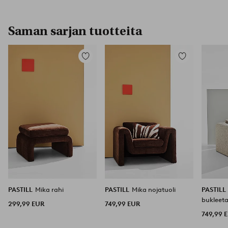
Saman sarjan tuotteita
Lisää
Lisää
suosikkeihin
suosikkeihin
PASTILL
Mika rahi
PASTILL
Mika nojatuoli
PASTILL
bukleet
299,99 EUR
749,99 EUR
749,99 