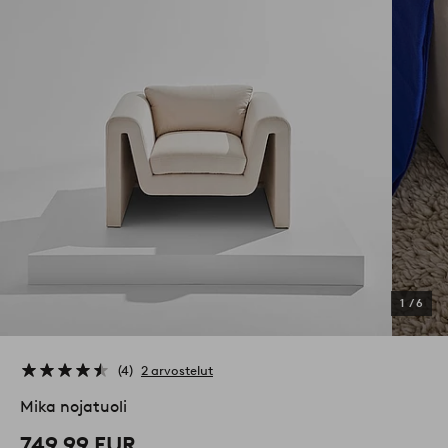
1
/
6
4
2 arvostelut
Mika nojatuoli
749,99 EUR