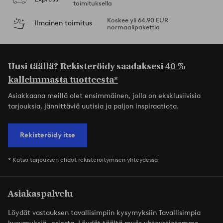
toimituksella
Koskee yli 64,90 EUR
Ilmainen toimitus
normaalipakettia
Uusi täällä? Rekisteröidy saadaksesi
40 %
kalleimmasta tuotteesta*
Asiakkaana meillä olet ensimmäinen, jolla on eksklusiivisia
tarjouksia, jännittäviä uutisia ja paljon inspiraatiota.
Rekisteröidy itse
* Katso tarjouksen ehdot rekisteröitymisen yhteydessä
Asiakaspalvelu
Löydät vastauksen tavallisimpiin kysymyksiin Tavallisimpia