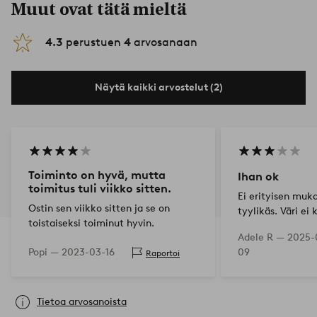
Muut ovat tätä mieltä
4.3
perustuen
4
arvosanaan
Näytä kaikki arvostelut (2)
Toiminto on hyvä, mutta
Ihan ok
toimitus tuli viikko sitten.
Ei erityisen muk
Ostin sen viikko sitten ja se on
tyylikäs. Väri ei
toistaiseksi toiminut hyvin.
lainkaan kuvaa, s
Adele R —
2025-
tummanruskea.
Popi —
2023-03-16
09
Raportoi
Tietoa arvosanoista