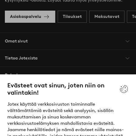
kysymyksiä -osiosta. Löydät täältä myös yhteystietomme.
Asiakaspalvelu
Tilaukset
Maksutavat
T
Omat sivut
Tietoa Jotexista
Palvelumme
Evästeet ovat sinun, joten niin on
valintakin!
Ehdot
Jotex käyttää verkkosivuston toiminnalle
Ystävät
välttämättömiä evästeitä sekä analyysin, sisällön
mukauttamisen ja sinua koskevamman
verkkosivustoelämyksen mahdollistavia evästeitä.
Jaamme henkilötiedot ja nämä evästeet niille mainos-
Turvalliset maksut – maksa nyt tai erissä