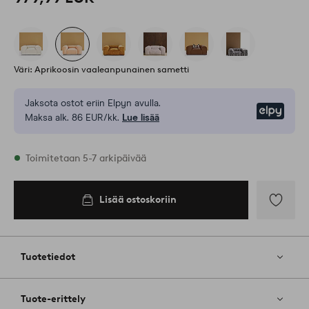
Väri: Aprikoosin vaaleanpunainen sametti
Jaksota ostot eriin Elpyn avulla.
Elpy
Maksa alk. 86 EUR/kk.
Lue lisää
Varastossa
Toimitetaan 5-7 arkipäivää
Lisää ostoskoriin
Lisää
ostoskoriin
Lisää
suosikkeih
Tuotetiedot
Tuote-erittely