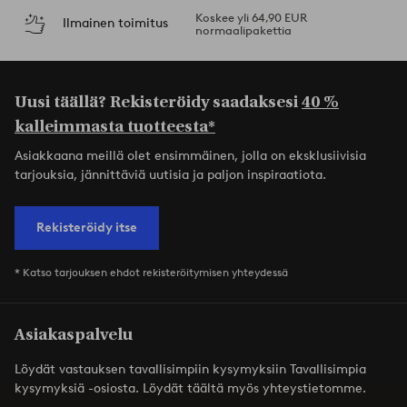
Koskee yli 64,90 EUR
Ilmainen toimitus
normaalipakettia
Uusi täällä? Rekisteröidy saadaksesi
40 %
kalleimmasta tuotteesta*
Asiakkaana meillä olet ensimmäinen, jolla on eksklusiivisia
tarjouksia, jännittäviä uutisia ja paljon inspiraatiota.
Rekisteröidy itse
* Katso tarjouksen ehdot rekisteröitymisen yhteydessä
Asiakaspalvelu
Löydät vastauksen tavallisimpiin kysymyksiin Tavallisimpia
kysymyksiä -osiosta. Löydät täältä myös yhteystietomme.