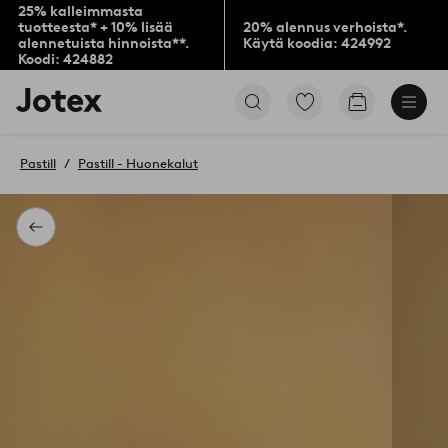
25% kalleimmasta
tuotteesta* + 10% lisää
20% alennus verhoista*.
alennetuista hinnoista**.
Käytä koodia: 424992
Koodi: 424882
Jotex-
Siirry
Siirry
logo
merkittyihin
ostoskoriin
–
suosikkituotteisiin
siirry
Pastill
Pastill - Huonekalut
aloitussivulle
Takaisin