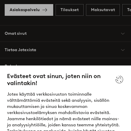
Asiakaspalvelu
Tilaukset
Maksutavat
T
Omat sivut
Tietoa Jotexista
Palvelumme
Evästeet ovat sinun, joten niin on
valintakin!
Ehdot
Jotex käyttää verkkosivuston toiminnalle
Ystävät
välttämättömiä evästeitä sekä analyysin, sisällön
mukauttamisen ja sinua koskevamman
verkkosivustoelämyksen mahdollistavia evästeitä.
Jaamme henkilötiedot ja nämä evästeet niille mainos-
Turvalliset maksut – maksa nyt tai erissä
ja analyysiyhtiöille, joiden kanssa teemme yhteistyötä.