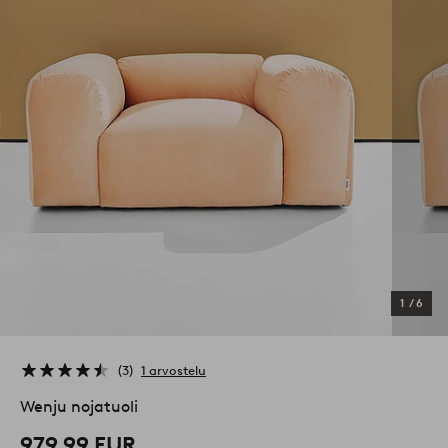
1
/
6
3
1 arvostelu
Wenju nojatuoli
979,99 EUR