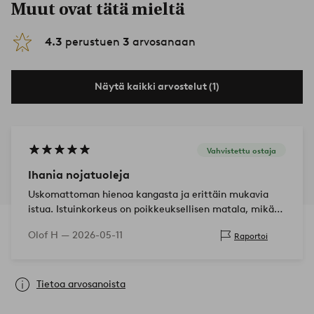
Muut ovat tätä mieltä
4.3
perustuen
3
arvosanaan
Näytä kaikki arvostelut (1)
Vahvistettu ostaja
Ihania nojatuoleja
Uskomattoman hienoa kangasta ja erittäin mukavia
istua. Istuinkorkeus on poikkeuksellisen matala, mikä
näyttää tyylikkäältä, mutta istut hyvin alhaalla ja
Olof H —
2026-05-11
Raportoi
näytät hieman oudolta muide…
Tietoa arvosanoista