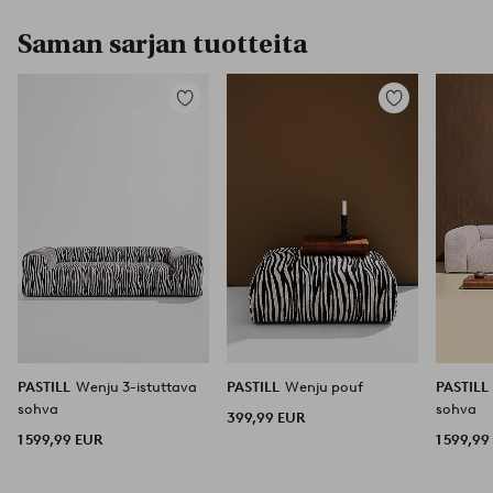
Saman sarjan tuotteita
Lisää
Lisää
suosikkeihin
suosikkeihin
PASTILL
Wenju 3-istuttava
PASTILL
Wenju pouf
PASTILL
sohva
sohva
399,99 EUR
1 599,99 EUR
1 599,99