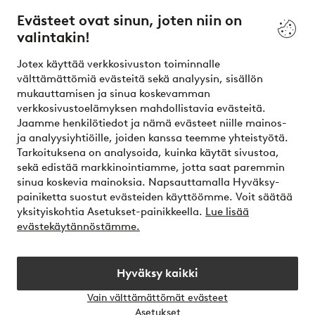
Evästeet ovat sinun, joten niin on
valintakin!
Ehdot
Jotex käyttää verkkosivuston toiminnalle
Ystävät
välttämättömiä evästeitä sekä analyysin, sisällön
mukauttamisen ja sinua koskevamman
verkkosivustoelämyksen mahdollistavia evästeitä.
Jaamme henkilötiedot ja nämä evästeet niille mainos-
Turvalliset maksut – maksa nyt tai erissä
ja analyysiyhtiöille, joiden kanssa teemme yhteistyötä.
Tarkoituksena on analysoida, kuinka käytät sivustoa,
Haluatko tietää
lisää maksuvaihtoehdoistamme
?
sekä edistää markkinointiamme, jotta saat paremmin
elpy
sinua koskevia mainoksia. Napsauttamalla Hyväksy-
painiketta suostut evästeiden käyttöömme. Voit säätää
yksityiskohtia Asetukset-painikkeella.
Lue lisää
evästekäytännöstämme.
Suomi - Valitse maa
Hyväksy kaikki
Instagram
Facebook
Vain välttämättömät evästeet
Avaa
Asetukset
chat-