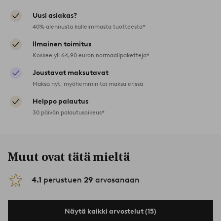
Uusi asiakas?
40% alennusta kalleimmasta tuotteesta*
Ilmainen toimitus
Koskee yli 64,90 euron normaalipaketteja*
Joustavat maksutavat
Maksa nyt, myöhemmin tai maksa erissä
Helppo palautus
30 päivän palautusoikeus*
Muut ovat tätä mieltä
4.1
perustuen
29
arvosanaan
Näytä kaikki arvostelut (15)