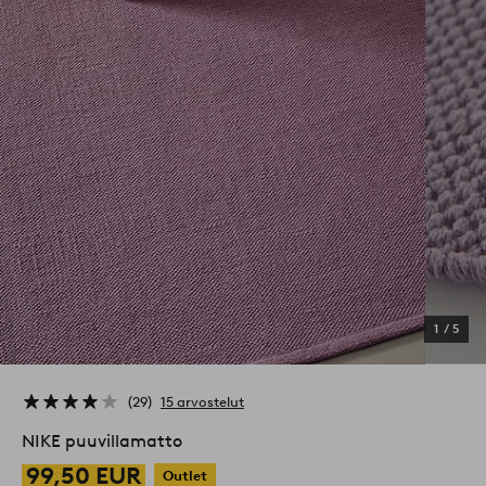
1
/
5
29
15 arvostelut
NIKE puuvillamatto
99,50 EUR
Outlet