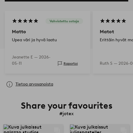
Vahvistettu ostaja
Matto
Matot
Upea väri ja hyvä laatu
Erittäin hyvät ma
Jeanette E —
2026-
05-11
Ruth S —
2026-0
Raportoi
Tietoa arvosanoista
Share your favourites
#jotex