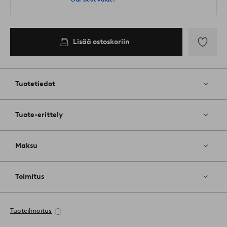
Lisää ostoskoriin
Lisää
suosikkeih
Tuotetiedot
Tuote-erittely
Maksu
Toimitus
Tuoteilmoitus