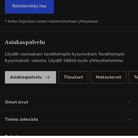
Rekisteröidy itse
* Katso tarjouksen ehdot rekisteröitymisen yhteydessä
Asiakaspalvelu
Löydät vastauksen tavallisimpiin kysymyksiin Tavallisimpia
kysymyksiä -osiosta. Löydät täältä myös yhteystietomme.
Asiakaspalvelu
Tilaukset
Maksutavat
T
Omat sivut
Tietoa Jotexista
Palvelumme