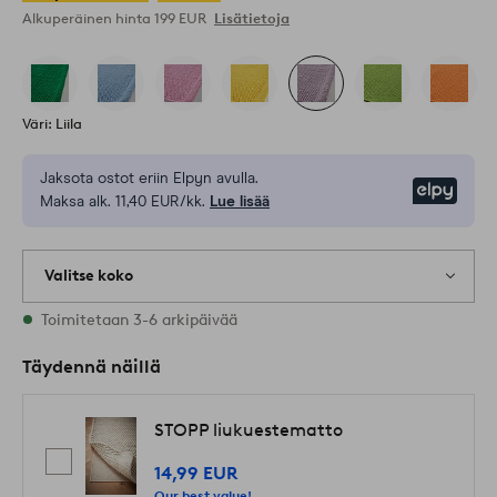
Alkuperäinen hinta
199 EUR
Lisätietoja
Väri: Liila
Jaksota ostot eriin Elpyn avulla.
Elpy
Maksa alk. 11,40 EUR/kk.
Lue lisää
Valitse koko
1 varastossa olevat koot
Toimitetaan 3-6 arkipäivää
Täydennä näillä
STOPP liukuestematto
14,99 EUR
Our best value!