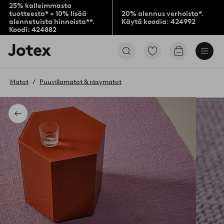
25% kalleimmasta
tuotteesta* + 10% lisää
20% alennus verhoista*.
alennetuista hinnoista**.
Käytä koodia: 424992
Koodi: 424882
Jotex-
Siirry
Siirry
logo
merkittyihin
ostoskoriin
–
suosikkituotteisiin
siirry
Matot
Puuvillamatot & räsymatot
aloitussivulle
Takaisin