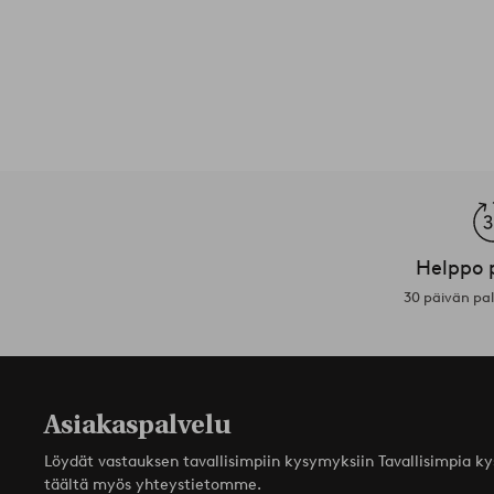
Helppo 
30 päivän pa
Asiakaspalvelu
Löydät vastauksen tavallisimpiin kysymyksiin Tavallisimpia k
täältä myös yhteystietomme.