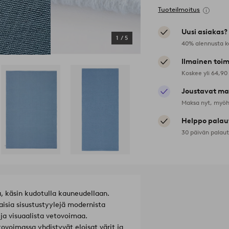
Tuoteilmoitus
Uusi asiakas?
1
/
5
40% alennusta k
Ilmainen toim
Koskee yli 64,90
Joustavat ma
Maksa nyt, myöh
Helppo palau
30 päivän palau
 käsin kudotulla kauneudellaan.
isia sisustustyylejä modernista
ja visuaalista vetovoimaa.
ovoimassa yhdistyvät eloisat värit ja