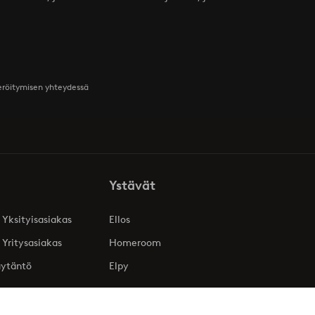
teröitymisen yhteydessä
Ystävät
 Yksityisasiakas
Ellos
 Yritysasiakas
Homeroom
äytäntö
Elpy