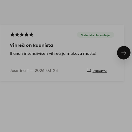
Vahvistettu ostaja
Vihreä on kaunista
Ihanan intensiivisen vihreä ja mukava matto!
Seu
tuo
Josefina T —
2026-03-28
Raportoi