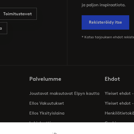
ja paljon inspiraatiota.
Toimitustavat
Rekisteröidy itse
a
* Katso tarjouksen ehdot rekis
Palvelumme
Ehdot
Joustavat maksutavat Elpyn kautta
Yleiset ehdot -
Ellos Vakuutukset
Yleiset ehdot -
Ellos Yksityislaina
Henkilötietok
Lahjakortti
Cookies
Affiliates