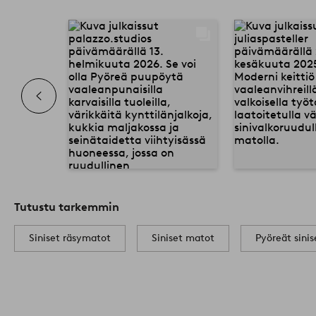
Tutustu tarkemmin
Siniset räsymatot
Siniset matot
Pyöreät sini