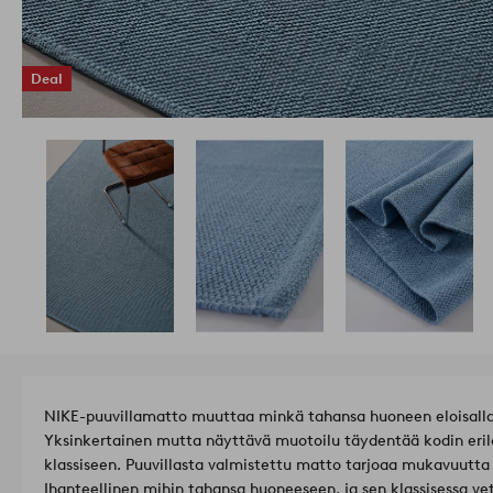
Deal
NIKE-puuvillamatto muuttaa minkä tahansa huoneen eloisalla,
Yksinkertainen mutta näyttävä muotoilu täydentää kodin erila
klassiseen. Puuvillasta valmistettu matto tarjoaa mukavuutta 
Ihanteellinen mihin tahansa huoneeseen, ja sen klassisessa vet