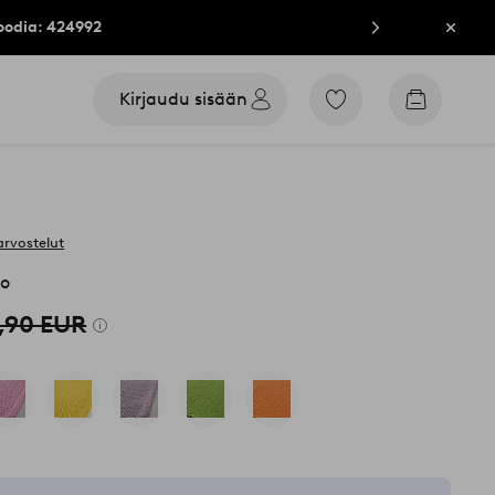
oodia: 424992
Sulje
Kirjaudu sisään
Siirry
Siirry
merkittyihin
ostoskori
suosikkituotteisiin
arvostelut
to
,90 EUR