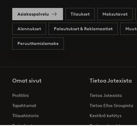
Asiakaspalvelu
Tilaukset
Maksutavat
Alennukset
Palautukset & Reklamaatiot
Muut
Peruuttamislomake
Omat sivut
Tietoa Jotexista
Profiilini
Tietoa Jotexista
Tapahtumat
Tietoa Ellos Groupista
Tilaushistoria
Kestävä kehitys
Tarjoukset
Business inquiries
Saavutettavuusseloste