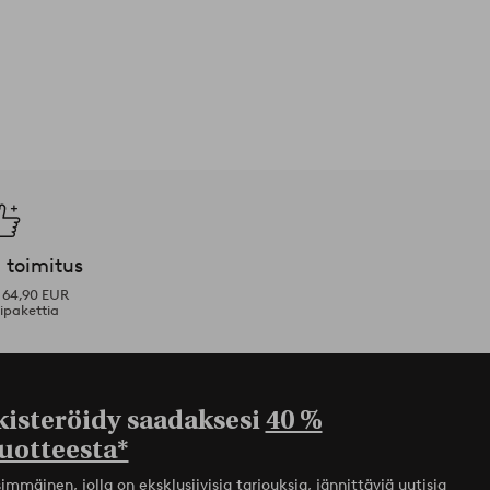
 toimitus
i 64,90 EUR
ipakettia
kisteröidy saadaksesi
40 %
uotteesta*
mmäinen, jolla on eksklusiivisia tarjouksia, jännittäviä uutisia