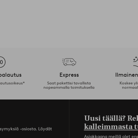
palautus
Express
Ilmainen
lautusoikeus*
Saat pakettisi tavallista
Koskee yl
nopeammalla toimituksella
normaal
Uusi täällä? Re
kalleimmasta t
ysymyksiä -osiosta. Löydät
Asiakkaana meillä olet ensi