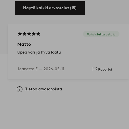
Näytä kaikki arvostelut (15)
Vahvistettu ostaja
Matto
Upea väri ja hyvä laatu
Jeanette E —
2026-05-11
Raportoi
Tietoa arvosanoista