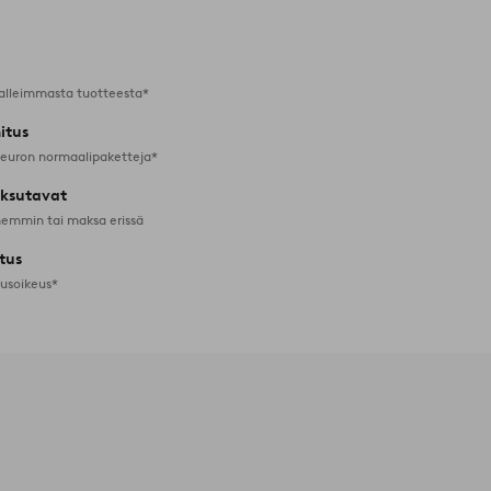
suosikkeihin
alleimmasta tuotteesta*
itus
 euron normaalipaketteja*
ksutavat
emmin tai maksa erissä
tus
tusoikeus*