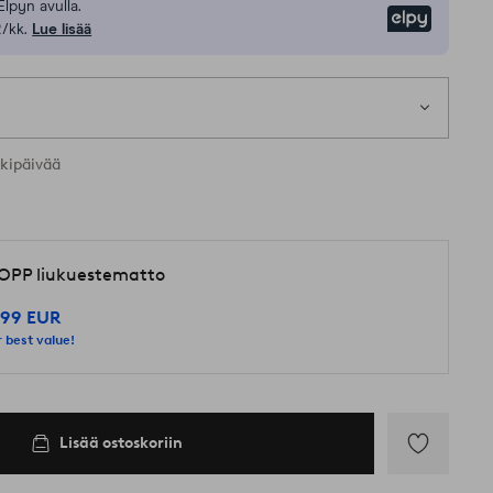
Elpyn avulla.
Elpy
/kk.
Lue lisää
1 k
t koot
rkipäivää
OPP liukuestematto
,99 EUR
 best value!
Lisää ostoskoriin
Lisää