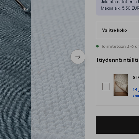
Jaksota ostot eriin 
Maksa alk. 5,30 EUR
Valitse koko
3 varastossa oleva
Toimitetaan 3-6 a
Seuraava
Täydennä näillä
tuote
ST
14
Our