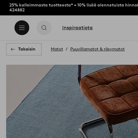
25% kalleimmasta tuotteesta* + 10% lisää alennetuista hinnoi
424882
Inspiraatiota
Takaisin
Matot
Puuvillamatot & räsymatot