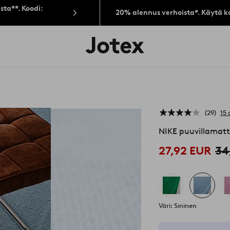
sta**. Koodi:
20% alennus verhoista*. Käytä k
Jotex-
logo
–
siirry
aloitussivulle
29
15 
NIKE puuvillamat
27,92 EUR
34
Väri: Sininen