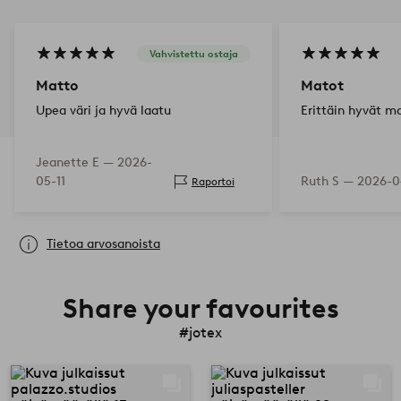
Vahvistettu ostaja
Matto
Matot
Upea väri ja hyvä laatu
Erittäin hyvät ma
Jeanette E —
2026-
05-11
Ruth S —
2026-0
Raportoi
Tietoa arvosanoista
Share your favourites
#jotex