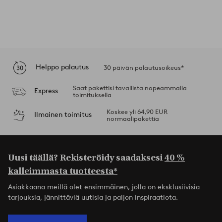
Helppo palautus
30 päivän palautusoikeus*
Saat pakettisi tavallista nopeammalla
Express
toimituksella
Koskee yli 64,90 EUR
Ilmainen toimitus
normaalipakettia
Uusi täällä? Rekisteröidy saadaksesi
40 %
kalleimmasta tuotteesta*
Asiakkaana meillä olet ensimmäinen, jolla on eksklusiivisia
tarjouksia, jännittäviä uutisia ja paljon inspiraatiota.