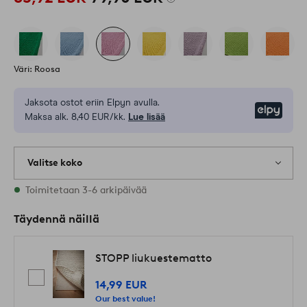
Väri: Roosa
Jaksota ostot eriin Elpyn avulla.
Elpy
Maksa alk. 8,40 EUR/kk.
Lue lisää
Valitse koko
2 varastossa olevat koot
Toimitetaan 3-6 arkipäivää
Täydennä näillä
STOPP liukuestematto
14,99 EUR
Our best value!