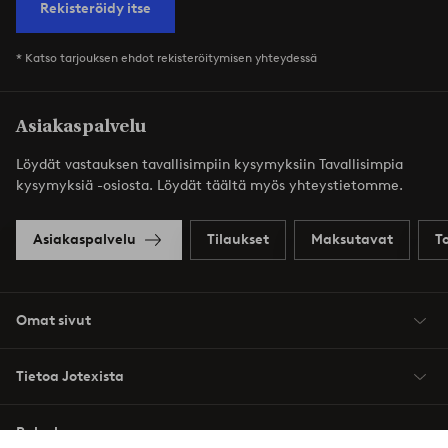
Rekisteröidy itse
* Katso tarjouksen ehdot rekisteröitymisen yhteydessä
Asiakaspalvelu
Löydät vastauksen tavallisimpiin kysymyksiin Tavallisimpia
kysymyksiä -osiosta. Löydät täältä myös yhteystietomme.
Asiakaspalvelu
Tilaukset
Maksutavat
T
Omat sivut
Tietoa Jotexista
Palvelumme