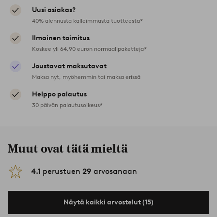
Uusi asiakas?
40% alennusta kalleimmasta tuotteesta*
Ilmainen toimitus
Koskee yli 64,90 euron normaalipaketteja*
Joustavat maksutavat
Maksa nyt, myöhemmin tai maksa erissä
Helppo palautus
30 päivän palautusoikeus*
Muut ovat tätä mieltä
4.1
perustuen
29
arvosanaan
Näytä kaikki arvostelut (15)