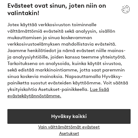
Evästeet ovat sinun, joten niin on
valintakin!
Ehdot
Jotex käyttää verkkosivuston toiminnalle
Ystävät
välttämättömiä evästeitä sekä analyysin, sisällön
mukauttamisen ja sinua koskevamman
verkkosivustoelämyksen mahdollistavia evästeitä.
Jaamme henkilötiedot ja nämä evästeet niille mainos-
Turvalliset maksut – maksa nyt tai erissä
ja analyysiyhtiöille, joiden kanssa teemme yhteistyötä.
Tarkoituksena on analysoida, kuinka käytät sivustoa,
Haluatko tietää
lisää maksuvaihtoehdoistamme
?
sekä edistää markkinointiamme, jotta saat paremmin
elpy
sinua koskevia mainoksia. Napsauttamalla Hyväksy-
painiketta suostut evästeiden käyttöömme. Voit säätää
yksityiskohtia Asetukset-painikkeella.
Lue lisää
evästekäytännöstämme.
Suomi - Valitse maa
Hyväksy kaikki
Instagram
Facebook
Vain välttämättömät evästeet
Avaa
Asetukset
chat-