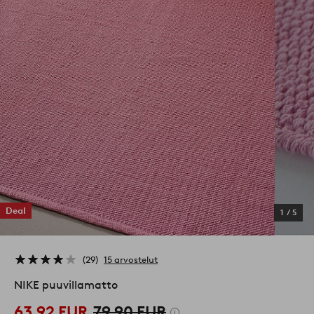
Deal
1
/
5
29
15 arvostelut
NIKE puuvillamatto
63,92 EUR
79,90 EUR