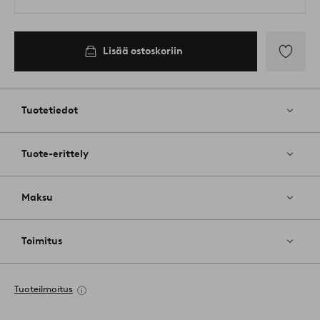
Lisää ostoskoriin
Lisää
suosikkeih
Tuotetiedot
Tuote-erittely
Maksu
Toimitus
Tuoteilmoitus