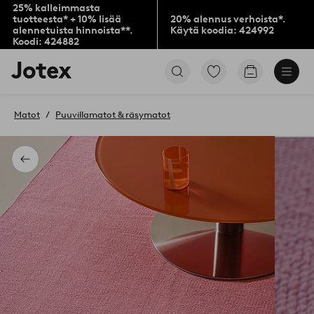
25% kalleimmasta
tuotteesta* + 10% lisää
20% alennus verhoista*.
alennetuista hinnoista**.
Käytä koodia: 424992
Koodi: 424882
Jotex-
Siirry
Siirry
logo
merkittyihin
ostoskoriin
–
suosikkituotteisiin
siirry
Matot
Puuvillamatot & räsymatot
aloitussivulle
Takaisin