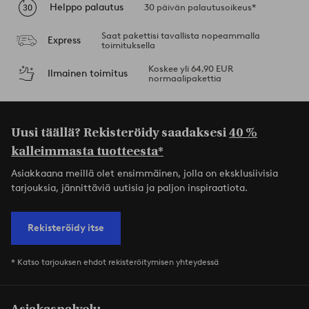
Helppo palautus
30 päivän palautusoikeus*
Saat pakettisi tavallista nopeammalla
Express
toimituksella
Koskee yli 64,90 EUR
Ilmainen toimitus
normaalipakettia
Uusi täällä? Rekisteröidy saadaksesi
40 %
kalleimmasta tuotteesta*
Asiakkaana meillä olet ensimmäinen, jolla on eksklusiivisia
tarjouksia, jännittäviä uutisia ja paljon inspiraatiota.
Rekisteröidy itse
* Katso tarjouksen ehdot rekisteröitymisen yhteydessä