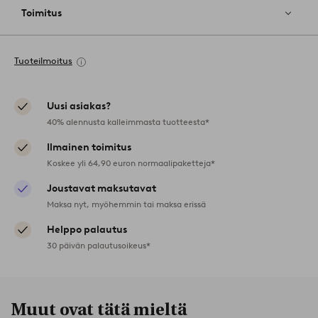
Toimitus
Tuoteilmoitus
Uusi asiakas?
40% alennusta kalleimmasta tuotteesta*
Ilmainen toimitus
Koskee yli 64,90 euron normaalipaketteja*
Joustavat maksutavat
Maksa nyt, myöhemmin tai maksa erissä
Helppo palautus
30 päivän palautusoikeus*
Muut ovat tätä mieltä