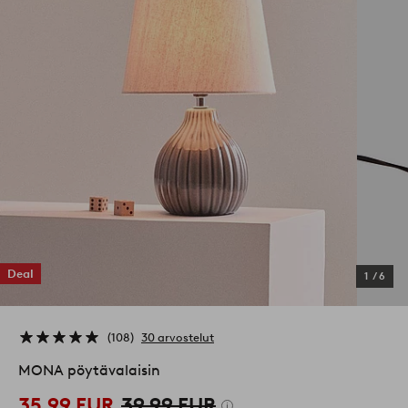
Deal
1
/
6
108
30 arvostelut
MONA pöytävalaisin
35,99 EUR
39,99 EUR