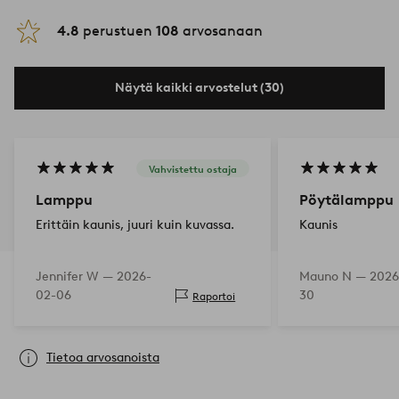
4.8
perustuen
108
arvosanaan
Näytä kaikki arvostelut (30)
Vahvistettu ostaja
Lamppu
Pöytälamppu
Erittäin kaunis, juuri kuin kuvassa.
Kaunis
Jennifer W —
2026-
Mauno N —
2026
02-06
30
Raportoi
Tietoa arvosanoista