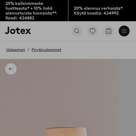
25% kalleimmasta
tuotteesta* + 10% lisää
20% alennus verhoista*.
alennetuista hinnoista**.
Käytä koodia: 424992
Koodi: 424882
Jotex-
Siirry
Siirry
logo
merkittyihin
ostoskoriin
–
suosikkituotteisiin
siirry
Valaisimet
Pöytävalaisimet
aloitussivulle
Takaisin