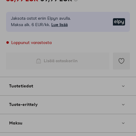
Jaksota ostot eriin Elpyn avulla.
Elpy
Maksa alk. 6 EUR/kk.
Lue lisää
Loppunut varastosta
Lisää ostoskoriin
Lisää
suosikkeih
Tuotetiedot
Tuote-erittely
Maksu