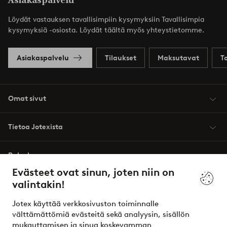
Asiakaspalvelu
Löydät vastauksen tavallisimpiin kysymyksiin Tavallisimpia
kysymyksiä -osiosta. Löydät täältä myös yhteystietomme.
Asiakaspalvelu
Tilaukset
Maksutavat
T
Omat sivut
Tietoa Jotexista
Palvelumme
Evästeet ovat sinun, joten niin on
valintakin!
Ehdot
Jotex käyttää verkkosivuston toiminnalle
Ystävät
välttämättömiä evästeitä sekä analyysin, sisällön
mukauttamisen ja sinua koskevamman