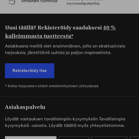
Ilmainen toimitus
normaalipakettia
Uusi täällä? Rekisteröidy saadaksesi
40 %
kalleimmasta tuotteesta*
Asiakkaana meillä olet ensimmäinen, jolla on eksklusiivisia
tarjouksia, jännittäviä uutisia ja paljon inspiraatiota.
Rekisteröidy itse
* Katso tarjouksen ehdot rekisteröitymisen yhteydessä
Asiakaspalvelu
Löydät vastauksen tavallisimpiin kysymyksiin Tavallisimpia
kysymyksiä -osiosta. Löydät täältä myös yhteystietomme.