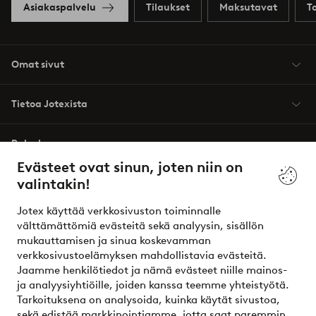
Asiakaspalvelu
Tilaukset
Maksutavat
T
Omat sivut
Tietoa Jotexista
Palvelumme
Evästeet ovat sinun, joten niin on
valintakin!
Ehdot
Jotex käyttää verkkosivuston toiminnalle
Ystävät
välttämättömiä evästeitä sekä analyysin, sisällön
mukauttamisen ja sinua koskevamman
verkkosivustoelämyksen mahdollistavia evästeitä.
Jaamme henkilötiedot ja nämä evästeet niille mainos-
Turvalliset maksut – maksa nyt tai erissä
ja analyysiyhtiöille, joiden kanssa teemme yhteistyötä.
Tarkoituksena on analysoida, kuinka käytät sivustoa,
Haluatko tietää
lisää maksuvaihtoehdoistamme
?
sekä edistää markkinointiamme, jotta saat paremmin