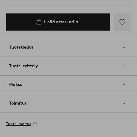
Lisää ostoskoriin
Lisää
suosikkeih
Tuotetiedot
Tuote-erittely
Maksu
Toimitus
Tuoteilmoitus