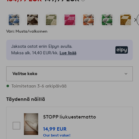
Väri: Musta/valkoinen
Jaksota ostot eriin Elpyn avulla.
Elpy
Maksa alk. 14,40 EUR/kk.
Lue lisää
Valitse koko
Varastossa on kaikkia kokoja
Toimitetaan 3-6 arkipäivää
Täydennä näillä
STOPP liukuestematto
14,99 EUR
Our best value!