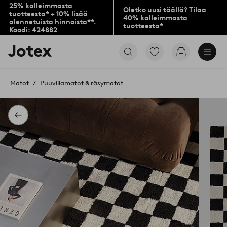
25% kalleimmasta
Oletko uusi täällä? Tilaa
tuotteesta* + 10% lisää
40% kalleimmasta
alennetuista hinnoista**.
tuotteesta*
Koodi: 424882
Jotex-
Siirry
Siirry
logo
merkittyihin
ostoskoriin
–
suosikkituotteisiin
siirry
Matot
Puuvillamatot & räsymatot
aloitussivulle
Takaisin