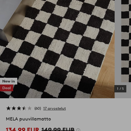
New in
Deal
1
/
5
60
17 arvostelut
MELA puuvillamatto
134,99 EUR
149,99 EUR