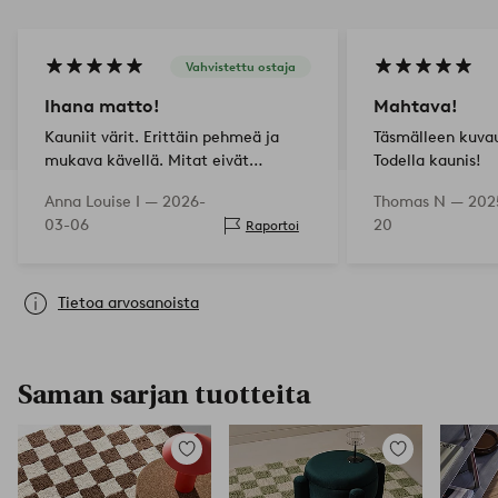
Vahvistettu ostaja
Ihana matto!
Mahtava!
Kauniit värit. Erittäin pehmeä ja
Täsmälleen kuva
mukava kävellä. Mitat eivät
Todella kaunis!
sopineet huoneeseen täydellisesti,
Anna Louise I —
2026-
Thomas N —
202
mutta matto on niin pehmeä, että
03-06
20
Raportoi
reunat voi taittaa sisään. Erittäin
tyytyväinen!
Tietoa arvosanoista
Saman sarjan tuotteita
Lisää
Lisää
suosikkeihin
suosikkeihin