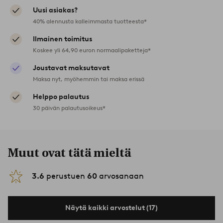
Uusi asiakas?
40% alennusta kalleimmasta tuotteesta*
Ilmainen toimitus
Koskee yli 64,90 euron normaalipaketteja*
Joustavat maksutavat
Maksa nyt, myöhemmin tai maksa erissä
Helppo palautus
30 päivän palautusoikeus*
Muut ovat tätä mieltä
3.6
perustuen
60
arvosanaan
Näytä kaikki arvostelut (17)