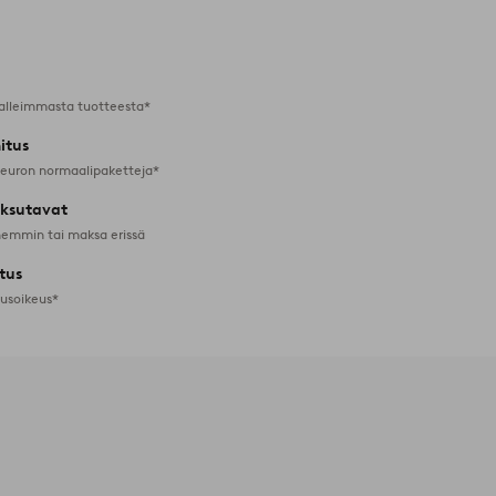
Lisää
suosikkeihin
alleimmasta tuotteesta*
itus
 euron normaalipaketteja*
ksutavat
emmin tai maksa erissä
tus
tusoikeus*