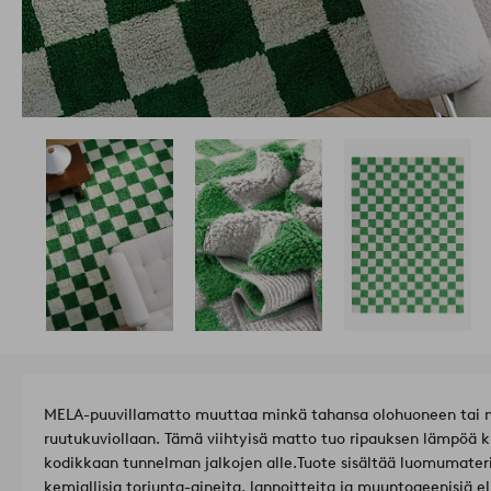
MELA-puuvillamatto muuttaa minkä tahansa olohuoneen tai 
ruutukuviollaan. Tämä viihtyisä matto tuo ripauksen lämpöä kut
kodikkaan tunnelman jalkojen alle.
Tuote sisältää luomumateri
kemiallisia torjunta-aineita, lannoitteita ja muuntogeenisiä e