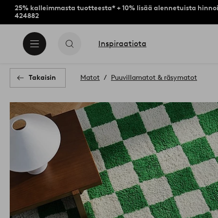
25% kalleimmasta tuotteesta* + 10% lisää alennetuista hinnoi
424882
Inspiraatiota
Takaisin
Matot
Puuvillamatot & räsymatot