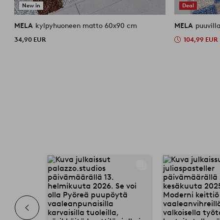
New in
Deal
MELA
kylpyhuoneen matto 60x90 cm
MELA
puuvill
34,90 EUR
104,99 EUR