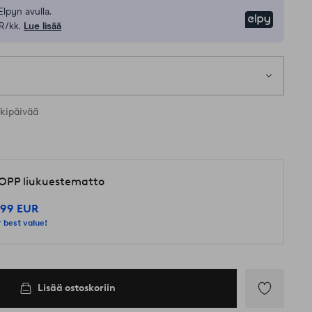
Elpyn avulla.
Elpy
R/kk.
Lue lisää
1 k
t koot
rkipäivää
OPP liukuestematto
,99 EUR
 best value!
Lisää ostoskoriin