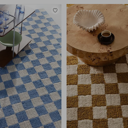
Lisää
suosikkeihin