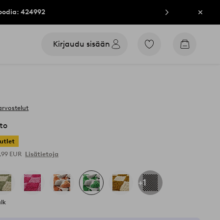
oodia: 424992
Sulje
Kirjaudu sisään
Siirry
Siirry
merkittyihin
ostoskori
suosikkituotteisiin
arvostelut
to
utlet
9,99 EUR
Lisätietoja
+1
lk