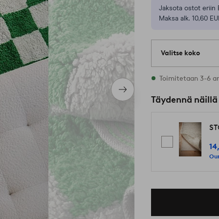
Jaksota ostot eriin 
Maksa alk. 10,60 EU
Valitse koko
2 varastossa oleva
Toimitetaan 3-6 a
Seuraava
Täydennä näillä
tuote
ST
14
Our