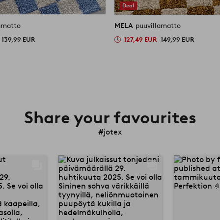
Deal
amatto
MELA
puuvillamatto
139,99 EUR
127,49 EUR
149,99 EUR
Share your favourites
#jotex