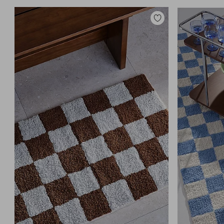
Lisää
suosikkeihin