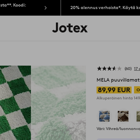
sta**. Koodi:
20% alennus verhoista*. Käytä k
Jotex-
logo
–
siirry
aloitussivulle
60
17 
MELA puuvillamat
89,99 EUR
O
Alkuperäinen hinta
14
Väri: Vihreä/luonnonva