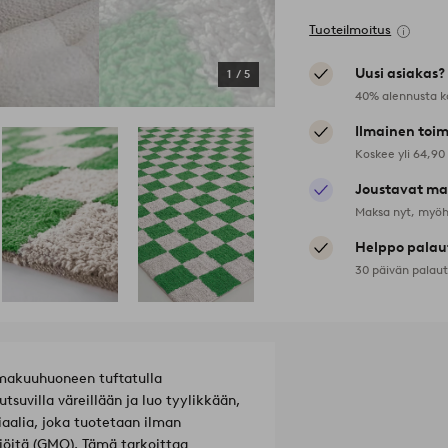
Tuoteilmoitus
Uusi asiakas?
1
/
5
40% alennusta k
Ilmainen toim
Koskee yli 64,90
Joustavat ma
Maksa nyt, myöh
Helppo palau
30 päivän palau
makuuhuoneen tuftatulla
suvilla väreillään ja luo tyylikkään,
aalia, joka tuotetaan ilman
liöitä (GMO). Tämä tarkoittaa