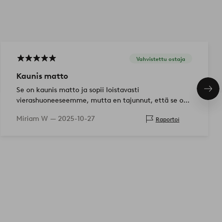
Vahvistettu ostaja
Kaunis matto
Se on kaunis matto ja sopii loistavasti
Seu
tuo
vierashuoneeseemme, mutta en tajunnut, että se on
niin ohut ja siksi siihen kompastuu helposti
Miriam W —
2025-10-27
Raportoi