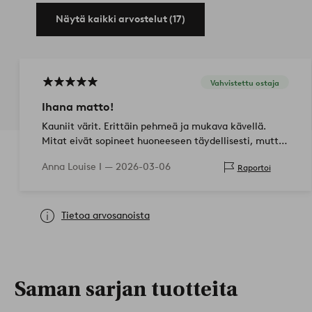
Näytä kaikki arvostelut (17)
Vahvistettu ostaja
Ihana matto!
Kauniit värit. Erittäin pehmeä ja mukava kävellä.
Mitat eivät sopineet huoneeseen täydellisesti, mutta
matto on niin pehmeä, että reunat voi taittaa sisään.
Anna Louise I —
2026-03-06
Raportoi
Erittäin tyytyväinen!
Tietoa arvosanoista
Saman sarjan tuotteita