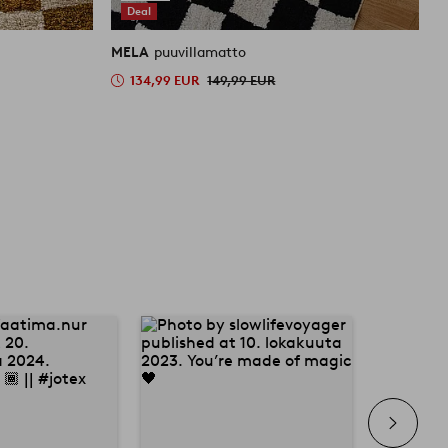
Deal
MELA
puuvillamatto
M
134,99 EUR
149,99 EUR