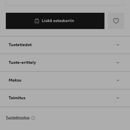
Lisää ostoskoriin
Lisää
suosikkeih
Tuotetiedot
Tuote-erittely
Maksu
Toimitus
Tuoteilmoitus