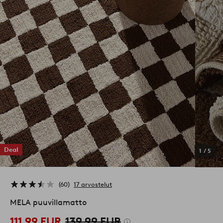
Deal
1
/
5
60
17 arvostelut
MELA puuvillamatto
111,99 EUR
139,99 EUR