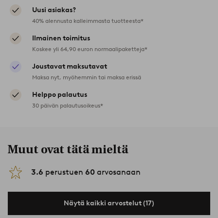
Uusi asiakas?
40% alennusta kalleimmasta tuotteesta*
Ilmainen toimitus
Koskee yli 64,90 euron normaalipaketteja*
Joustavat maksutavat
Maksa nyt, myöhemmin tai maksa erissä
Helppo palautus
30 päivän palautusoikeus*
Muut ovat tätä mieltä
3.6
perustuen
60
arvosanaan
Näytä kaikki arvostelut (17)