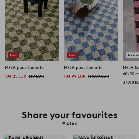
Deal
Deal
New i
MELA
puuvillamatto
MELA
puuvillamatto
MELA
k
60x90 
104,25 EUR
139 EUR
104,99 EUR
139,99 EUR
34,90 E
Share your favourites
#jotex