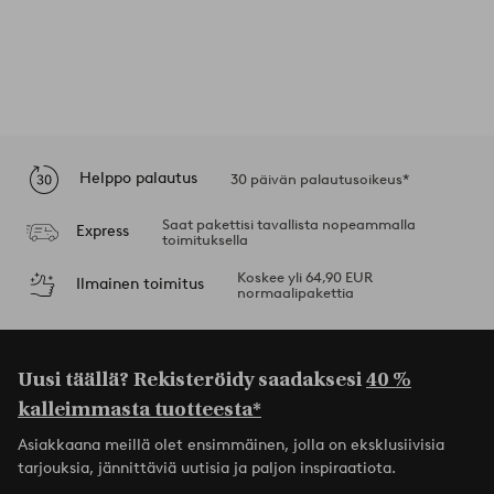
Helppo palautus
30 päivän palautusoikeus*
Saat pakettisi tavallista nopeammalla
Express
toimituksella
Koskee yli 64,90 EUR
Ilmainen toimitus
normaalipakettia
Uusi täällä? Rekisteröidy saadaksesi
40 %
kalleimmasta tuotteesta*
Asiakkaana meillä olet ensimmäinen, jolla on eksklusiivisia
tarjouksia, jännittäviä uutisia ja paljon inspiraatiota.