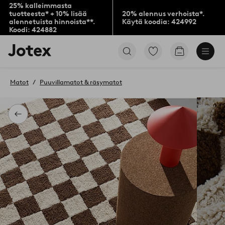
25% kalleimmasta
tuotteesta* + 10% lisää
20% alennus verhoista*.
alennetuista hinnoista**.
Käytä koodia: 424992
Koodi: 424882
Jotex-
Siirry
Siirry
logo
merkittyihin
ostoskoriin
–
suosikkituotteisiin
siirry
Matot
Puuvillamatot & räsymatot
aloitussivulle
Takaisin