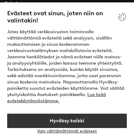
Palvelumme
Evästeet ovat sinun, joten niin on
valintakin!
Ehdot
Jotex käyttää verkkosivuston toiminnalle
Ystävät
välttämättömiä evästeitä sekä analyysin, sisällön
mukauttamisen ja sinua koskevamman
verkkosivustoelämyksen mahdollistavia evästeitä.
Jaamme henkilötiedot ja nämä evästeet niille mainos-
Turvalliset maksut – maksa nyt tai erissä
ja analyysiyhtiöille, joiden kanssa teemme yhteistyötä.
Tarkoituksena on analysoida, kuinka käytät sivustoa,
Haluatko tietää
lisää maksuvaihtoehdoistamme
?
sekä edistää markkinointiamme, jotta saat paremmin
elpy
sinua koskevia mainoksia. Napsauttamalla Hyväksy-
painiketta suostut evästeiden käyttöömme. Voit säätää
yksityiskohtia Asetukset-painikkeella.
Lue lisää
evästekäytännöstämme.
Suomi - Valitse maa
Hyväksy kaikki
Instagram
Facebook
Vain välttämättömät evästeet
Avaa