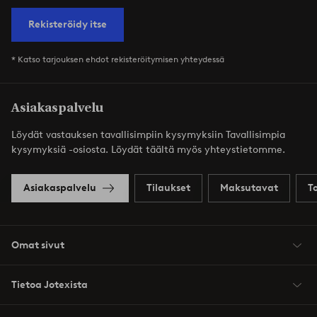
Rekisteröidy itse
* Katso tarjouksen ehdot rekisteröitymisen yhteydessä
Asiakaspalvelu
Löydät vastauksen tavallisimpiin kysymyksiin Tavallisimpia
kysymyksiä -osiosta. Löydät täältä myös yhteystietomme.
Asiakaspalvelu
Tilaukset
Maksutavat
T
Omat sivut
Tietoa Jotexista