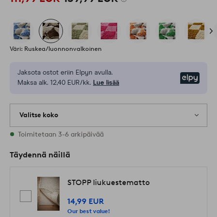
Väri: Ruskea/luonnonvalkoinen
Jaksota ostot eriin Elpyn avulla.
Elpy
Maksa alk. 12,40 EUR/kk.
Lue lisää
Valitse koko
Varastossa on kaikkia kokoja
Toimitetaan 3-6 arkipäivää
Täydennä näillä
STOPP liukuestematto
14,99 EUR
Our best value!