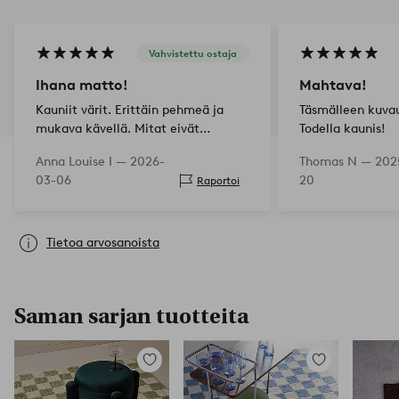
Vahvistettu ostaja
Ihana matto!
Mahtava!
Kauniit värit. Erittäin pehmeä ja
Täsmälleen kuva
mukava kävellä. Mitat eivät
Todella kaunis!
sopineet huoneeseen täydellisesti,
Anna Louise I —
2026-
Thomas N —
202
mutta matto on niin pehmeä, että
03-06
20
Raportoi
reunat voi taittaa sisään. Erittäin
tyytyväinen!
Tietoa arvosanoista
Saman sarjan tuotteita
Lisää
Lisää
suosikkeihin
suosikkeihin