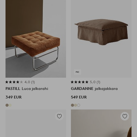
4,0
1
5,0
1
PASTILL
Luca jalkarahi
GARDANNE
jalkajakkara
349 EUR
549 EUR
Lisää
Lisää
suosikkeihin
suosikke