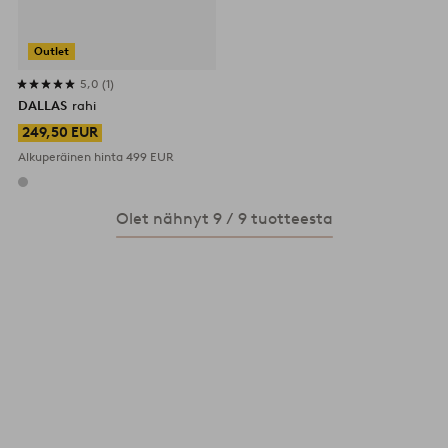
Outlet
5,0
1
DALLAS
rahi
249,50 EUR
Alkuperäinen hinta
499 EUR
Olet nähnyt 9 / 9 tuotteesta