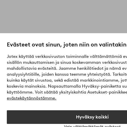
Evästeet ovat sinun, joten niin on valintakin
Jotex käyttää verkkosivuston toiminnalle välttämättömiä ev
sisällön mukauttamisen ja sinua koskevamman verkkosivus
mahdollistavia evästeitä. Jaamme henkilötiedot ja nämä evä
analyysiyhtiöille, joiden kanssa teemme yhteistyötä. Tarkoi
kuinka käytät sivustoa, sekä edistää markkinointiamme, jo
koskevia mainoksia. Napsauttamalla Hyväksy-painiketta su
käyttöömme. Voit säätää yksityiskohtia Asetukset-painikkee
evästekäytännöstämme.
Hyväksy kaikki
Vain välttämättömät evästeet