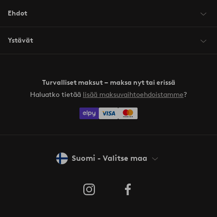
Ehdot
Ystävät
Turvalliset maksut – maksa nyt tai erissä
Haluatko tietää
lisää maksuvaihtoehdoistamme
?
elpy
Suomi - Valitse maa
Instagram
Facebook