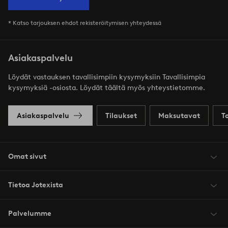
* Katso tarjouksen ehdot rekisteröitymisen yhteydessä
Asiakaspalvelu
Löydät vastauksen tavallisimpiin kysymyksiin Tavallisimpia
kysymyksiä -osiosta. Löydät täältä myös yhteystietomme.
Asiakaspalvelu
Tilaukset
Maksutavat
T
Omat sivut
Tietoa Jotexista
Palvelumme