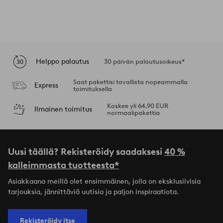
Helppo palautus
30 päivän palautusoikeus*
Saat pakettisi tavallista nopeammalla
Express
toimituksella
Koskee yli 64,90 EUR
Ilmainen toimitus
normaalipakettia
Uusi täällä? Rekisteröidy saadaksesi
40 %
kalleimmasta tuotteesta*
Asiakkaana meillä olet ensimmäinen, jolla on eksklusiivisia
tarjouksia, jännittäviä uutisia ja paljon inspiraatiota.
Rekisteröidy itse