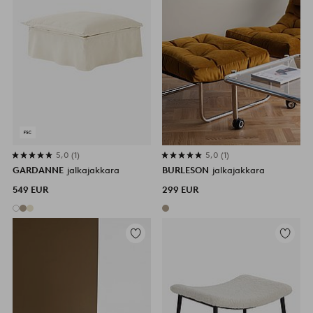
5,0
1
5,0
1
GARDANNE
jalkajakkara
BURLESON
jalkajakkara
549 EUR
299 EUR
Lisää
Lisää
suosikkeihin
suosikke