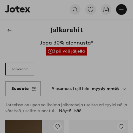
Jotex-
Siirry
Siirry
logo
merkittyihin
ostoskoriin
–
suosikkituotteisiin
siirry
Jalkarahit
aloitussivulle
Huonekalut
Jopa 30% alennusta*
3 päivää jäljellä
Jalkarahit
Suodata
9 osumaa. Lajittele.
myydyimmät
Jotexissa on upea valikoima jalkaraheja useissa eri tyyleissä ja
väreissä, useilta tunnetui…
Näytä lisää
Lisää
Lisää
suosikkeihin
suosikke