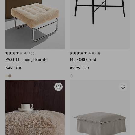
4,0
1
4,8
11
PASTILL
Luca jalkarahi
MILFORD
rahi
349 EUR
89,99 EUR
Lisää
Lisää
suosikkeihin
suosikke