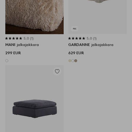
5,0
1
5,0
1
MANI
jalkajakkara
GARDANNE
jalkajakkara
299 EUR
629 EUR
Lisää
suosikkeihin