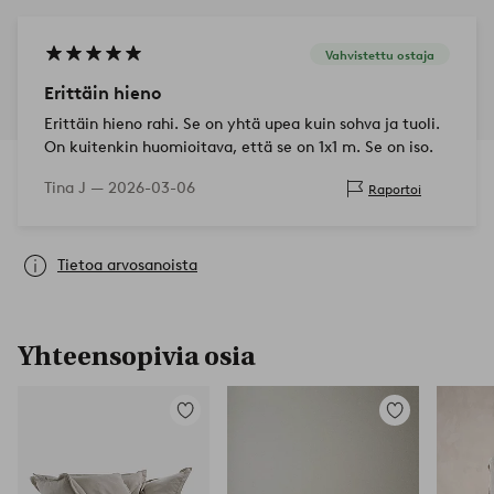
Vahvistettu ostaja
Erittäin hieno
Erittäin hieno rahi. Se on yhtä upea kuin sohva ja tuoli.
On kuitenkin huomioitava, että se on 1x1 m. Se on iso.
Tina J —
2026-03-06
Raportoi
Tietoa arvosanoista
Yhteensopivia osia
Lisää
Lisää
suosikkeihin
suosikkeihin