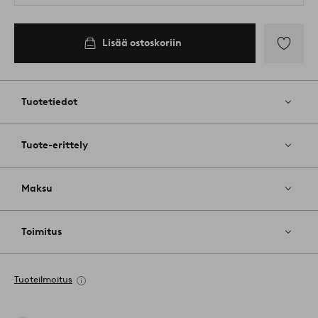
Lisää ostoskoriin
Lisää
suosikkeih
Tuotetiedot
Tuote-erittely
Maksu
Toimitus
Tuoteilmoitus