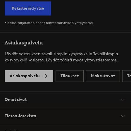
Rekisteröidy itse
* Katso tarjouksen ehdot rekisteröitymisen yhteydessä
Asiakaspalvelu
Löydät vastauksen tavallisimpiin kysymyksiin Tavallisimpia
kysymyksiä -osiosta. Löydät täältä myös yhteystietomme.
Asiakaspalvelu
Tilaukset
Maksutavat
T
Omat sivut
Tietoa Jotexista