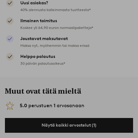
Uusi asiakas?
40% alennusta kalleimmasta tuotteesta*
Ilmainen toimitus
Koskee yli 64,90 euron normaalipaketteja*
Joustavat maksutavat
Maksa nyt, myöhemmin tai maksa erissä
Helppo palautus
30 päivän palautusoikeus*
Muut ovat tätä mieltä
5.0
perustuen
1
arvosanaan
Näytä kaikki arvostelut (1)