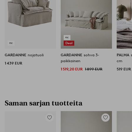
Deal
GARDANNE
nojatuoli
GARDANNE
sohva 3-
PALMA
paikkainen
cm
1 439 EUR
1 519,20 EUR
1 899 EUR
519 EUR
Saman sarjan tuotteita
Lisää
Lisää
suosikkeihin
suosikkeihin