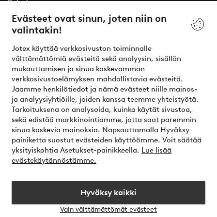
Palvelumme
Evästeet ovat sinun, joten niin on
valintakin!
Ehdot
Jotex käyttää verkkosivuston toiminnalle
Ystävät
välttämättömiä evästeitä sekä analyysin, sisällön
mukauttamisen ja sinua koskevamman
verkkosivustoelämyksen mahdollistavia evästeitä.
Jaamme henkilötiedot ja nämä evästeet niille mainos-
Turvalliset maksut – maksa nyt tai erissä
ja analyysiyhtiöille, joiden kanssa teemme yhteistyötä.
Tarkoituksena on analysoida, kuinka käytät sivustoa,
Haluatko tietää
lisää maksuvaihtoehdoistamme
?
sekä edistää markkinointiamme, jotta saat paremmin
elpy
sinua koskevia mainoksia. Napsauttamalla Hyväksy-
painiketta suostut evästeiden käyttöömme. Voit säätää
yksityiskohtia Asetukset-painikkeella.
Lue lisää
evästekäytännöstämme.
Suomi - Valitse maa
Hyväksy kaikki
Instagram
Facebook
Vain välttämättömät evästeet
Avaa