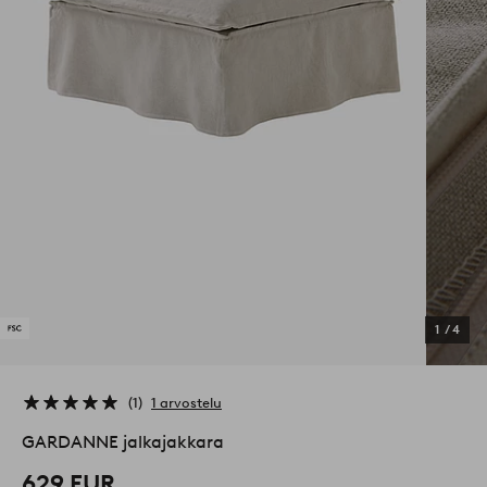
1
/
4
1
1 arvostelu
GARDANNE jalkajakkara
629 EUR