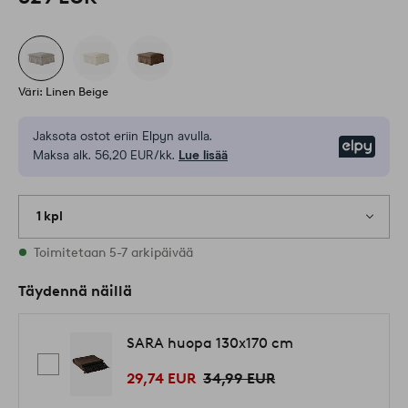
Väri: Linen Beige
Jaksota ostot eriin Elpyn avulla.
Elpy
Maksa alk. 56,20 EUR/kk.
Lue lisää
1 kpl
Varastossa
Toimitetaan 5-7 arkipäivää
Täydennä näillä
SARA huopa 130x170 cm
29,74 EUR
34,99 EUR