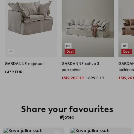
Deal
Deal
GARDANNE
nojatuoli
GARDANNE
sohva 3-
GARDA
paikkainen
paikkai
1 439 EUR
1 519,20 EUR
1 899 EUR
1 519,20
Share your favourites
#jotex