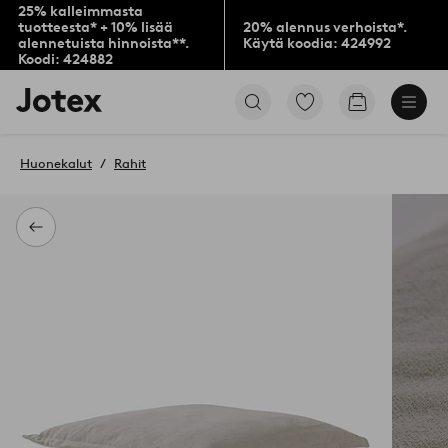
25% kalleimmasta
tuotteesta* + 10% lisää
20% alennus verhoista*.
alennetuista hinnoista**.
Käytä koodia: 424992
Koodi: 424882
Jotex-
Siirry
Siirry
logo
merkittyihin
ostoskoriin
–
suosikkituotteisiin
siirry
Huonekalut
Rahit
aloitussivulle
Takaisin