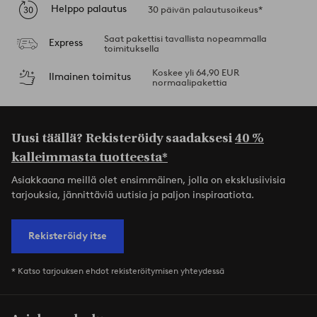
Helppo palautus
30 päivän palautusoikeus*
Saat pakettisi tavallista nopeammalla
Express
toimituksella
Koskee yli 64,90 EUR
Ilmainen toimitus
normaalipakettia
Uusi täällä? Rekisteröidy saadaksesi
40 %
kalleimmasta tuotteesta*
Asiakkaana meillä olet ensimmäinen, jolla on eksklusiivisia
tarjouksia, jännittäviä uutisia ja paljon inspiraatiota.
Rekisteröidy itse
* Katso tarjouksen ehdot rekisteröitymisen yhteydessä