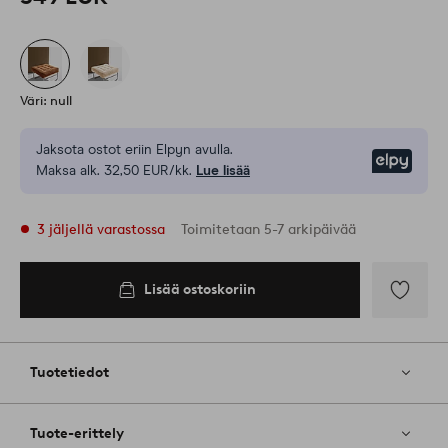
Väri: null
Jaksota ostot eriin Elpyn avulla.
Elpy
Maksa alk. 32,50 EUR/kk.
Lue lisää
3 jäljellä varastossa
Toimitetaan 5-7 arkipäivää
Lisää ostoskoriin
Lisää
ostoskoriin
Lisää
suosikkeih
Tuotetiedot
Tuote-erittely