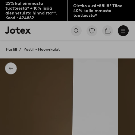
25% kalleimmasta
Oletko uusi täällä? Tilaa
tuotteesta* + 10% lisää
40% kalleimmasta
alennetuista hinnoista**.
tuotteesta*
Koodi: 424882
Jotex-
Siirry
Siirry
logo
merkittyihin
ostoskoriin
–
suosikkituotteisiin
siirry
Pastill
Pastill - Huonekalut
aloitussivulle
Takaisin