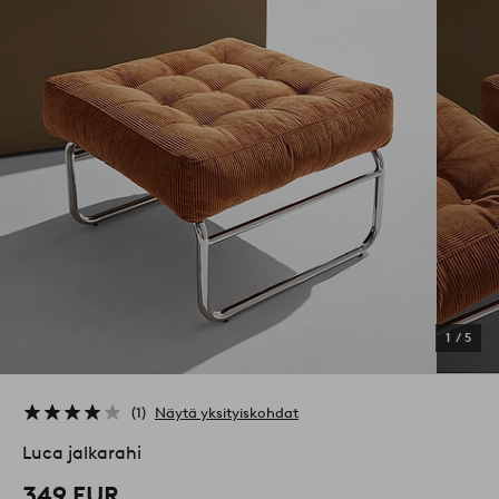
1
/
5
1
Näytä yksityiskohdat
Luca jalkarahi
349 EUR