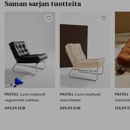
Saman sarjan tuotteita
Lisää
Lisää
suosikkeihin
suosikkeihin
PASTILL
Luca nojatuoli
PASTILL
Luca nojatuoli
PASTILL
vegaanista nahkaa
manchester
manches
699,99 EUR
699,99 EUR
129,99 