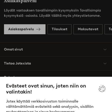
Asiakaspalvelu
Löydät vastauksen tavallisimpiin kysymyksiin Tavallisimpia
kysymyksiä -osiosta. Löydät täältä myös yhteystietomme.
Asiakaspalvelu
Tilaukset
Maksutavat
T
Omat sivut
Tietoa Jotexista
Palvelumme
Evästeet ovat sinun, joten niin on
valintakin!
Ehdot
Jotex käyttää verkkosivuston toiminnalle
Ystävät
välttämättömiä evästeitä sekä analyysin, sisällön
mukauttamisen ja sinua koskevamman