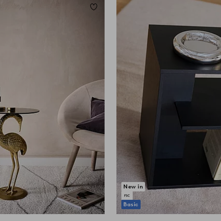
Lisää suosikkeihin
New in
Basic