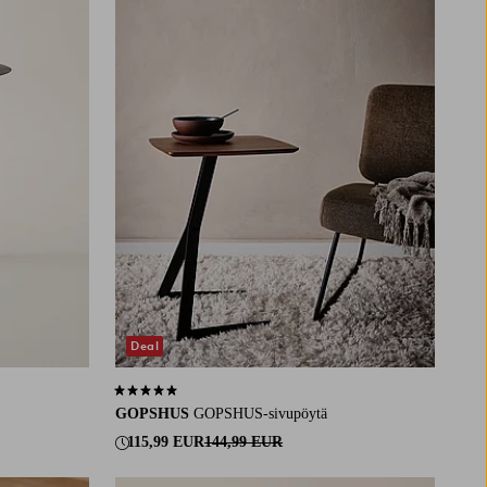
Deal
4,9 perustuen 10 arvosanaan
GOPSHUS
GOPSHUS-sivupöytä
115,99 EUR
144,99 EUR