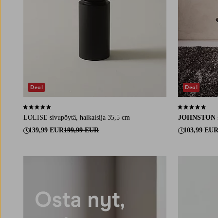
Deal
Deal
5,0 perustuen 4 arvosanaan
5,0 perustuen 
LOLISE sivupöytä, halkaisija 35,5 cm
JOHNSTON
139,99 EUR
199,99 EUR
103,99 EU