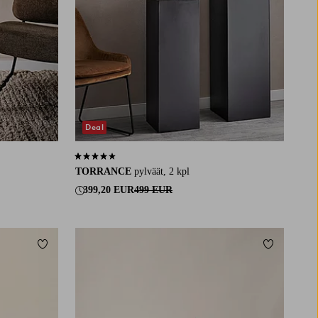
Deal
4,1 perustuen 10 arvosanaan
TORRANCE
pylväät, 2 kpl
399,20 EUR
499 EUR
Lisää suosikkeihin
Lisää suosi