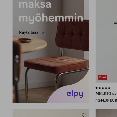
Näytä lisää
Deal
5,0 perustuen 
MELETO
si
244,30 EU
Lisää suosikkeihin