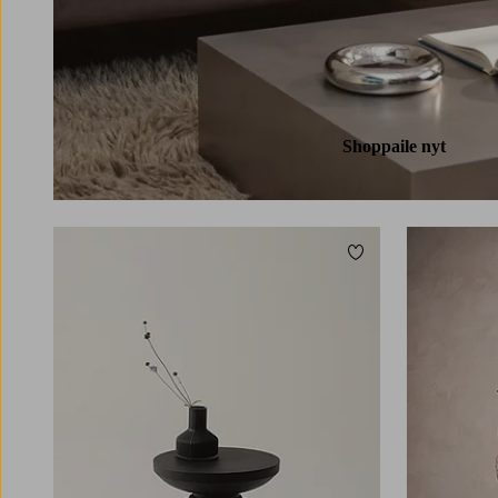
Shoppaile nyt
Lisää suosikkeihin