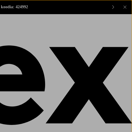
 koodia: 424992
Sul