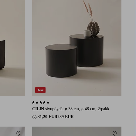
Deal
3,3 perustuen 4 arvosanaan
CILIN
sivupöydät ø 38 cm, ø 48 cm, 2/pakk.
231,20 EUR
289 EUR
Lisää suosikkeihin
Lisää suosi