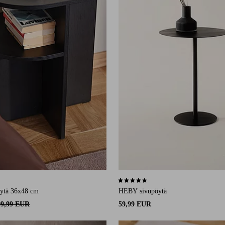
15 arvosanaan
4,7 perustuen 31 arvosanaan
ytä 36x48 cm
HEBY sivupöytä
99,99 EUR
59,99 EUR