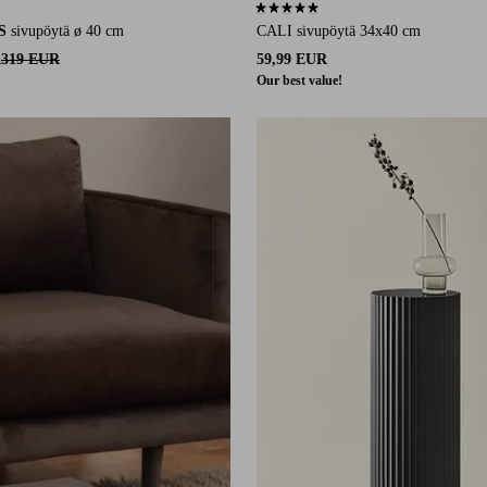
51 arvosanaan
4,8 perustuen 13 arvosanaan
S
sivupöytä ø 40 cm
CALI sivupöytä 34x40 cm
R
319 EUR
59,99 EUR
Our best value!