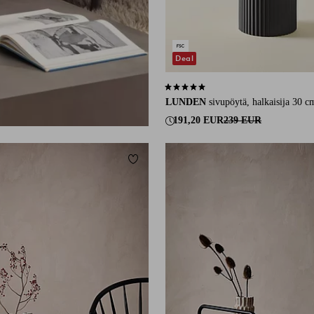
Deal
4,9 perustuen 20 arvosanaan
LUNDEN
sivupöytä, halkaisija 30 c
191,20 EUR
239 EUR
Lisää suosikkeihin