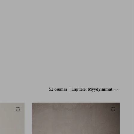
52 osumaa
Lajittele:
Myydyimmät
Lisää suosikkeihin
Lisää suosi