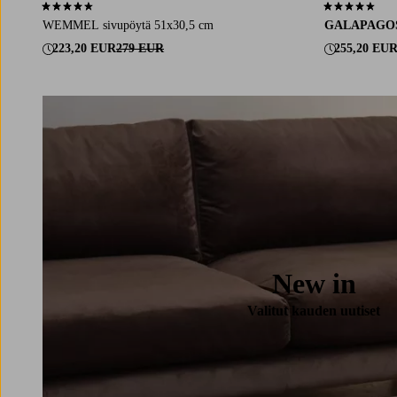
4,3 perustuen 3 arvosanaan
4,5 perustuen 
WEMMEL sivupöytä 51x30,5 cm
GALAPAGO
223,20 EUR
279 EUR
255,20 EU
New in
Valitut kauden uutiset