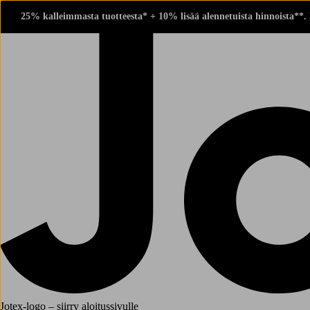
25% kalleimmasta tuotteesta* + 10% lisää alennetuista hinnoista**.
Jotex-logo – siirry aloitussivulle