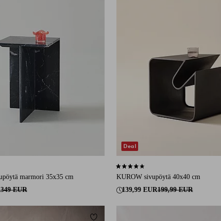
Deal
1 arvosanaan
4,1 perustuen 7 arvosanaan
vupöytä marmori 35x35 cm
KUROW sivupöytä 40x40 cm
R
349 EUR
139,99 EUR
199,99 EUR
Lisää suosikkeihin