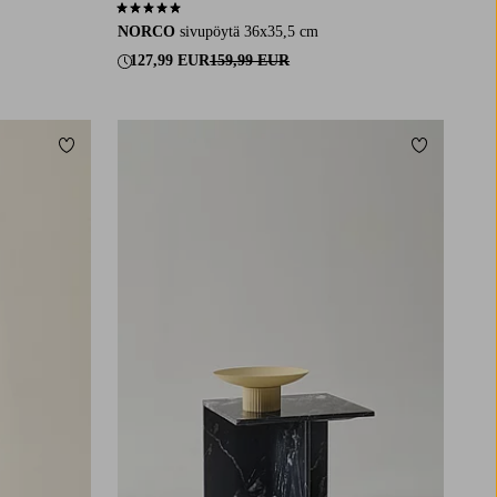
5,0 perustuen 2 arvosanaan
NORCO
sivupöytä 36x35,5 cm
127,99 EUR
159,99 EUR
Lisää suosikkeihin
Lisää suosi