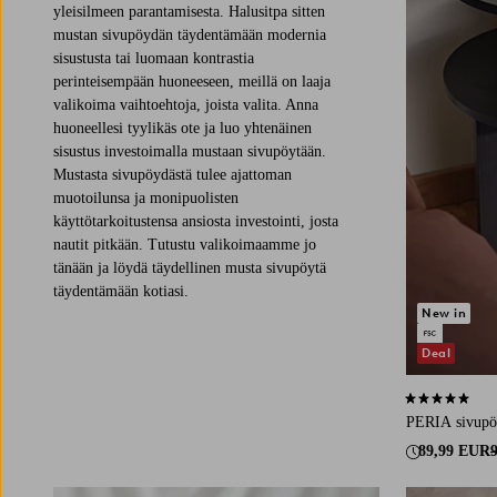
yleisilmeen parantamisesta. Halusitpa sitten
mustan sivupöydän täydentämään modernia
sisustusta tai luomaan kontrastia
perinteisempään huoneeseen, meillä on laaja
valikoima vaihtoehtoja, joista valita. Anna
huoneellesi tyylikäs ote ja luo yhtenäinen
sisustus investoimalla mustaan sivupöytään.
Mustasta sivupöydästä tulee ajattoman
muotoilunsa ja monipuolisten
käyttötarkoitustensa ansiosta investointi, josta
nautit pitkään. Tutustu valikoimaamme jo
tänään ja löydä täydellinen musta sivupöytä
täydentämään kotiasi.
New in
Deal
4,9 perustuen 
PERIA sivupö
89,99 EUR