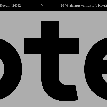
 Koodi: 424882
20 % alennus verhoista*. Käytä