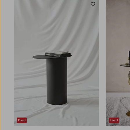
Lisää suosikkeihin
Deal
Deal