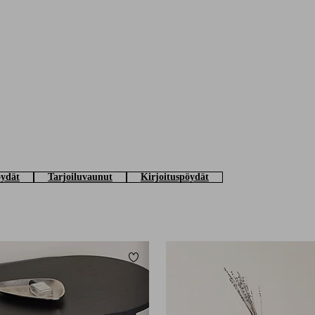
öydät
Tarjoiluvaunut
Kirjoituspöydät
Lisää suosikkeihin