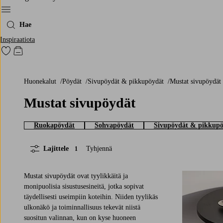
Menu
Hae
Inspiraatiota
Siirry merkittyihin suosikkituotteisiin
Siirry ostoskoriin
Huonekalut
Pöydät
Sivupöydät & pikkupöydät
Mustat sivupöydät
Mustat sivupöydät
Ruokapöydät
Sohvapöydät
Sivupöydät & pikkup
Lajittele
Tyhjennä
1
Mustat sivupöydät ovat tyylikkäitä ja
monipuolisia sisustusesineitä, jotka sopivat
täydellisesti useimpiin koteihin. Niiden tyylikäs
ulkonäkö ja toiminnallisuus tekevät niistä
suositun valinnan, kun on kyse huoneen