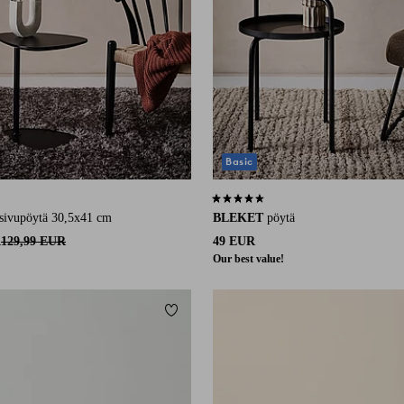
Basic
3 arvosanaan
4,4 perustuen 10 arvosanaan
sivupöytä 30,5x41 cm
BLEKET
pöytä
R
129,99 EUR
49 EUR
Our best value!
Lisää suosikkeihin