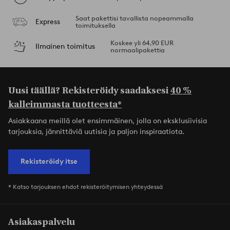
Saat pakettisi tavallista nopeammalla
Express
toimituksella
Koskee yli 64,90 EUR
Ilmainen toimitus
normaalipakettia
Uusi täällä? Rekisteröidy saadaksesi
40 %
kalleimmasta tuotteesta*
Asiakkaana meillä olet ensimmäinen, jolla on eksklusiivisia
tarjouksia, jännittäviä uutisia ja paljon inspiraatiota.
Rekisteröidy itse
* Katso tarjouksen ehdot rekisteröitymisen yhteydessä
Asiakaspalvelu