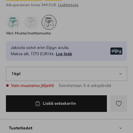
Alkuperäinen hinta
349 EUR
Lisätietoja
Väri: Musta/mattamusta
Jaksota ostot eriin Elpyn avulla.
Elpy
Maksa alk. 17,70 EUR/kk.
Lue lisää
1 kpl
Vain muutama jäljellä
Toimitetaan 3-6 arkipäivää
Lisää ostoskoriin
Lisää
suosikkeih
Tuotetiedot