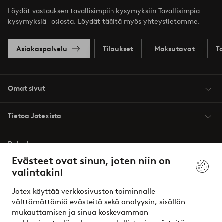
Löydät vastauksen tavallisimpiin kysymyksiin Tavallisimpia
kysymyksiä -osiosta. Löydät täältä myös yhteystietomme.
Asiakaspalvelu
Tilaukset
Maksutavat
T
Omat sivut
Tietoa Jotexista
Palvelumme
Evästeet ovat sinun, joten niin on
valintakin!
Ehdot
Jotex käyttää verkkosivuston toiminnalle
Ystävät
välttämättömiä evästeitä sekä analyysin, sisällön
mukauttamisen ja sinua koskevamman