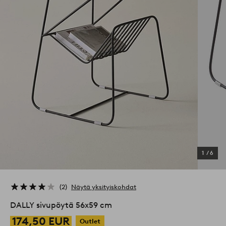
1
/
6
2
Näytä yksityiskohdat
DALLY sivupöytä 56x59 cm
174,50 EUR
Outlet