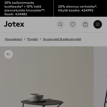
25% kalleimmasta
tuotteesta* + 10% lisää
20% alennus verhoista*.
alennetuista hinnoista**.
Käytä koodia: 424992
Koodi: 424882
Jotex-
Siirry
Siirry
logo
merkittyihin
ostoskoriin
–
suosikkituotteisiin
siirry
Huonekalut
Pöydät
Sivupöydät & pikkupöydät
aloitussivulle
Takaisin