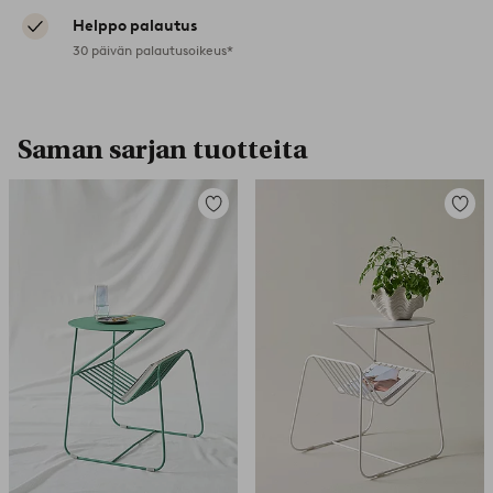
Helppo palautus
30 päivän palautusoikeus*
Saman sarjan tuotteita
Lisää
Lisää
suosikkeihin
suosikk