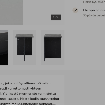
Maksa nyt, myöh
Helppo palau
30 päivän palau
1
/
6
, joka on täydellinen lisä mihin
opii vaivattomasti yhteen
. Ylellisestä marmorista valmistettu
nallisuutta. Nosta kodin suunnittelua
yhdistelmällä.
Materiaali: marmori.