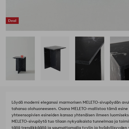
Deal
Löydä moderni eleganssi marmorisen MELETO-sivupöydän avulla
tahansa olohuoneeseen. Osana MELETO-mallistoa tämä esine s
yhteensopivien esineiden kanssa yhtenäisen ilmeen luomiseksi
MELETO-sivupöytä tuo tilaan nykyaikaista tunnelmaa ja toimin
tällä trendikkäällä ja saumattomalla tyylin ja hyödyllisyyden 