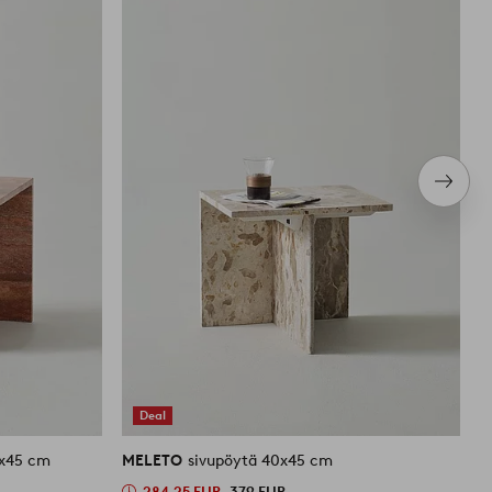
Seura
tuote
Deal
ni 40x45 cm
MELETO
sivupöytä 40x45 cm
M
284,25 EUR
379 EUR