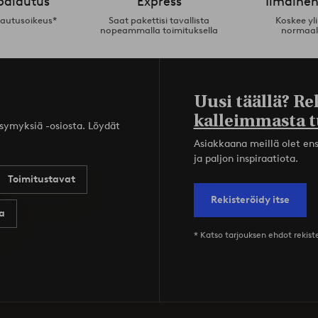
palautus
Express
Ilmainen
lautusoikeus*
Saat pakettisi tavallista
Koskee yl
nopeammalla toimituksella
normaal
Uusi täällä? Re
kalleimmasta t
ysymyksiä -osiosta. Löydät
Asiakkaana meillä olet ensi
ja paljon inspiraatiota.
Toimitustavat
Rekisteröidy itse
a
* Katso tarjouksen ehdot rekis