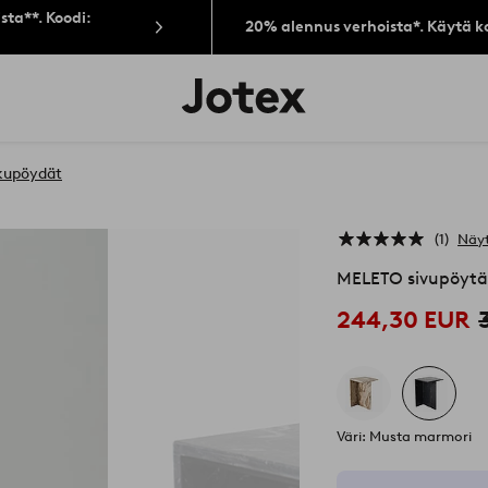
sta**. Koodi:
20% alennus verhoista*. Käytä k
Jotex-
logo
–
siirry
aloitussivulle
kupöydät
1
Näyt
MELETO sivupöytä
244,30 EUR
Väri: Musta marmori