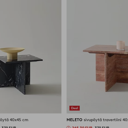
Deal
pöytä 40x45 cm
MELETO
sivupöytä travertii
379 EUR
265,30 EUR
379 EUR