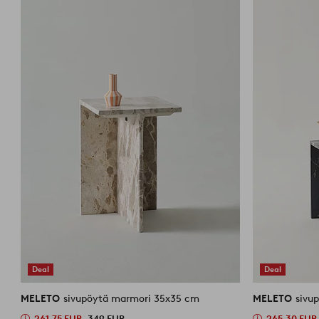
Deal
Deal
MELETO
sivupöytä marmori 35x35 cm
MELETO
sivu
261,75 EUR
349 EUR
265,30 EUR