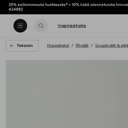
25% kalleimmasta tuotteesta* + 10% lisää alennetuista hinnoi
424882
Inspiraatiota
Takaisin
Huonekalut
Pöydät
Sivupöydät & pik