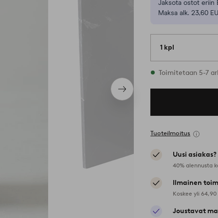
Jaksota ostot eriin 
Maksa alk. 23,60 E
1 kpl
Varastossa
Toimitetaan 5-7 ar
Seuraava
tuote
Tuoteilmoitus
Uusi asiakas?
40% alennusta k
Ilmainen toim
Koskee yli 64,90
Joustavat ma