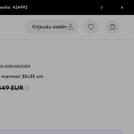
oodia: 424992
Sulje
Kirjaudu sisään
Siirry
Siirry
merkittyihin
ostoskori
suosikkituotteisiin
ä yksityiskohdat
 marmori 35x35 cm
349 EUR