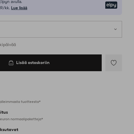
Elpyn avulla.
Elpy
UR/kk.
Lue lisää
kipäivää
Lisää ostoskoriin
Lisää
suosikkeihin
alleimmasta tuotteesta*
itus
 euron normaalipaketteja*
ksutavat