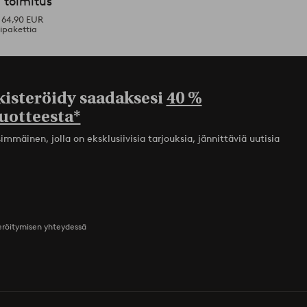
 toimitus
i 64,90 EUR
ipakettia
kisteröidy saadaksesi
40 %
uotteesta*
mmäinen, jolla on eksklusiivisia tarjouksia, jännittäviä uutisia
teröitymisen yhteydessä