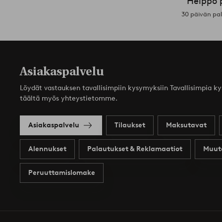
Helppo 
30 päivän pa
Asiakaspalvelu
Löydät vastauksen tavallisimpiin kysymyksiin Tavallisimpia k
täältä myös yhteystietomme.
Asiakaspalvelu
Tilaukset
Maksutavat
Alennukset
Palautukset & Reklamaatiot
Muut
Peruuttamislomake