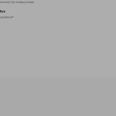
emmin tai maksa erissä
tus
tusoikeus*