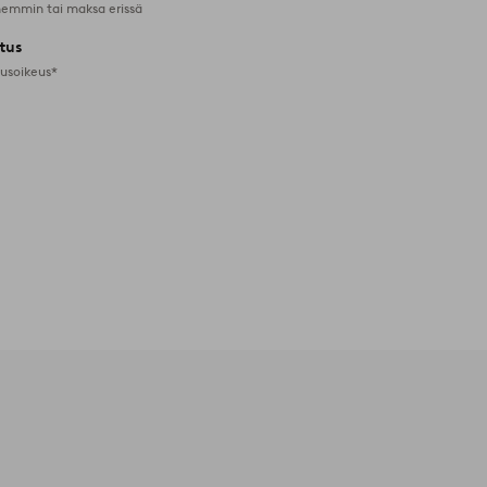
emmin tai maksa erissä
tus
tusoikeus*