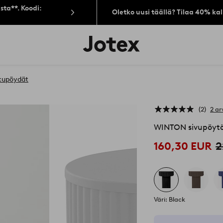
sta**. Koodi:
Oletko uusi täällä? Tilaa 40% ka
Jotex-
logo
–
siirry
aloitussivulle
kupöydät
2
2 ar
WINTON sivupöytä
160,30 EUR
2
Väri: Black