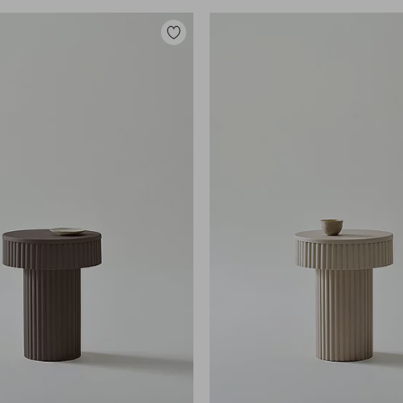
Lisää
suosikkeihin