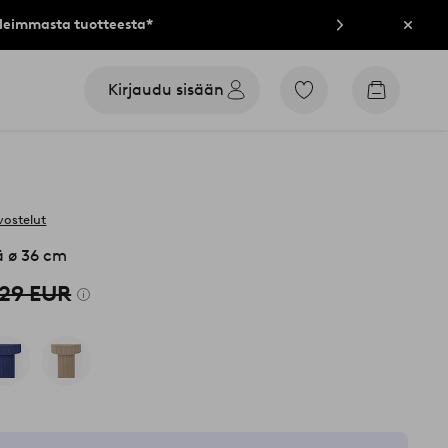
lleimmasta tuotteesta*
Sulje
Kirjaudu sisään
Siirry
Siirry
merkittyihin
ostoskori
suosikkituotteisiin
vostelut
 ø 36 cm
29 EUR