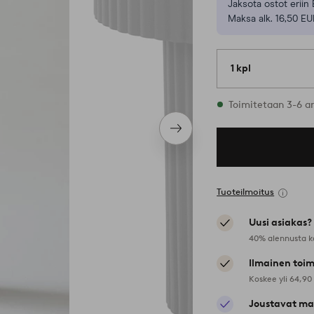
Jaksota ostot eriin 
Maksa alk. 16,50 EU
1 kpl
Varastossa
Toimitetaan 3-6 a
Seuraava
tuote
Tuoteilmoitus
Uusi asiakas?
40% alennusta k
Ilmainen toim
Koskee yli 64,90
Joustavat ma