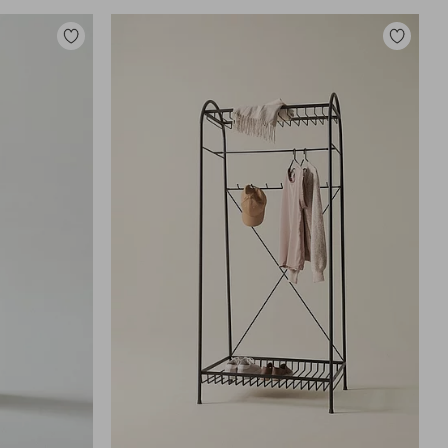
Lisää
Lisää
suosikkeihin
suosikkei