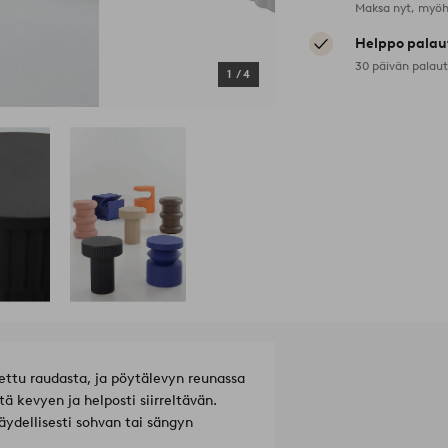
Maksa nyt, myöh
Helppo palau
30 päivän palau
1
/
4
ttu raudasta, ja pöytälevyn reunassa
tä kevyen ja helposti siirreltävän.
ydellisesti sohvan tai sängyn