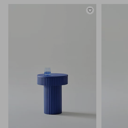
Lisää
suosikkeihin