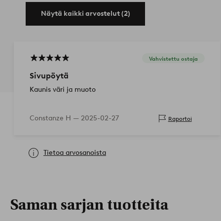
Näytä kaikki arvostelut (2)
Vahvistettu ostaja
Sivupöytä
Kaunis väri ja muoto
Constanze H —
2025-02-27
Raportoi
Tietoa arvosanoista
Saman sarjan tuotteita