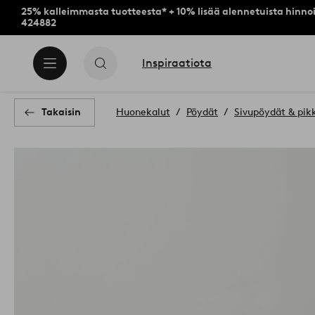
25% kalleimmasta tuotteesta* + 10% lisää alennetuista hinnoi
424882
Inspiraatiota
Takaisin
Huonekalut
Pöydät
Sivupöydät & pik