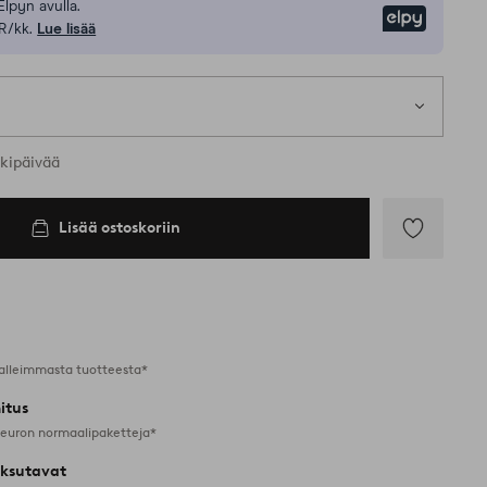
Elpyn avulla.
Elpy
R/kk.
Lue lisää
rkipäivää
Lisää ostoskoriin
Lisää
suosikkeihin
alleimmasta tuotteesta*
itus
 euron normaalipaketteja*
ksutavat