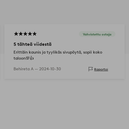
Vahvistettu ostaja
5 tähteä viidestä
Erittäin kaunis ja tyylikäs sivupöytä, sopii koko
taloon💯👍
Behireta A —
2024-10-30
Raportoi