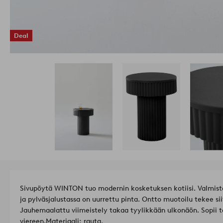
Deal
Sivupöytä WINTON tuo modernin kosketuksen kotiisi. Valmiste
ja pylväsjalustassa on uurrettu pinta. Ontto muotoilu tekee sii
Jauhemaalattu viimeistely takaa tyylikkään ulkonäön. Sopii tä
viereen.
Materiaali: rauta.