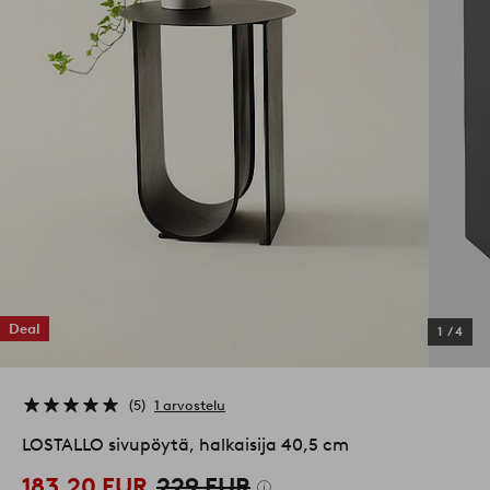
Deal
1
/
4
5
1 arvostelu
LOSTALLO sivupöytä, halkaisija 40,5 cm
183,20 EUR
229 EUR