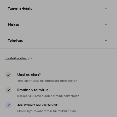
Tuote-erittely
Maksu
Toimitus
Tuoteilmoitus
Uusi asiakas?
40% alennusta kalleimmasta tuotteesta*
Ilmainen toimitus
Koskee yli 64,90 euron normaalipaketteja*
Joustavat maksutavat
Maksa nyt, myöhemmin tai maksa erissä