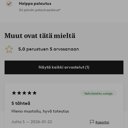
Helppo palautus
30 päivän palautusoikeus*
Muut ovat tätä mieltä
5.0
perustuen
5
arvosanaan
Näytä kaikki arvostelut (1)
Vahvistettu ostaja
5 tähteä
Hieno muotoilu, hyvä toteutus
Jutta S —
2026-01-22
Raportoi