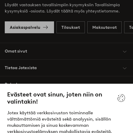
Löydät vastauksen tavallisimpiin kysymyksiin Tavallisimpia
kysymyksiä -osiosta. Löydät täältä myös yhteystietomme.
Asiakaspalvelu
Tilaukset
Maksutavat
T
Omat sivut
Tietoa Jotexista
Palvelumme
Evästeet ovat sinun, joten niin on
valintakin!
Ehdot
Jotex käyttää verkkosivuston toiminnalle
Ystävät
välttämättömiä evästeitä sekä analyysin, sisällön
mukauttamisen ja sinua koskevamman
verkkosivustoelämyksen mahdollistavia evästeitä.