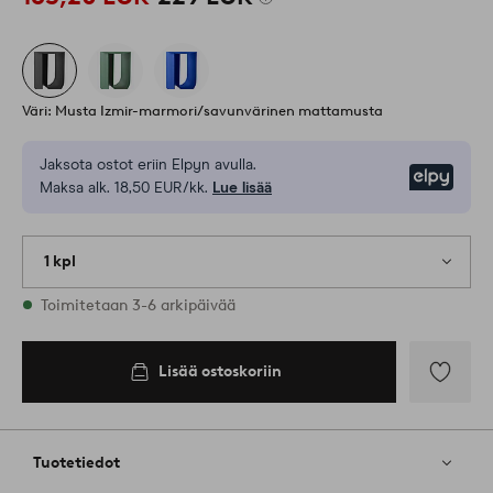
Väri: Musta Izmir-marmori/savunvärinen mattamusta
Jaksota ostot eriin Elpyn avulla.
Elpy
Maksa alk. 18,50 EUR/kk.
Lue lisää
1 kpl
Varastossa
Toimitetaan 3-6 arkipäivää
Lisää ostoskoriin
Lisää
suosikkeih
Tuotetiedot