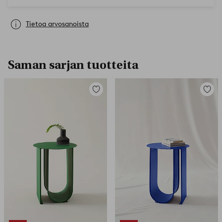
Tietoa arvosanoista
Saman sarjan tuotteita
Lisää
Lisää
suosikkeihin
suosikk