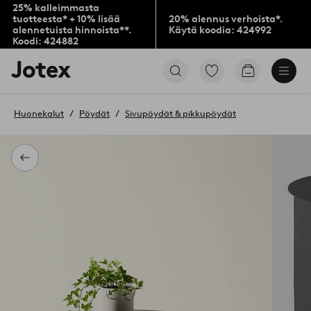
25% kalleimmasta
tuotteesta* + 10% lisää
20% alennus verhoista*.
alennetuista hinnoista**.
Käytä koodia: 424992
Koodi: 424882
Jotex-
Siirry
Siirry
logo
merkittyihin
ostoskoriin
–
suosikkituotteisiin
siirry
Huonekalut
Pöydät
Sivupöydät & pikkupöydät
aloitussivulle
Takaisin