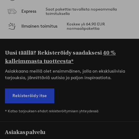
Saat pakettisi tavallista nopeammalla
Express
toimituksella
Koskee yli 64,90 EUR
Ilmainen toimitus
normaalipakettia
Uusi täällä? Rekisteröidy saadaksesi
40 %
kalleimmasta tuotteesta*
Asiakkaana meillä olet ensimmäinen, jolla on eksklusiivisia
tarjouksia, jännittäviä uutisia ja paljon inspiraatiota.
Rekisteröidy itse
* Katso tarjouksen ehdot rekisteröitymisen yhteydessä
Asiakaspalvelu