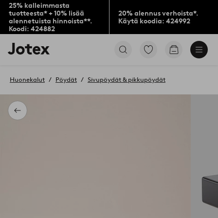
25% kalleimmasta
tuotteesta* + 10% lisää
20% alennus verhoista*.
alennetuista hinnoista**.
Käytä koodia: 424992
Koodi: 424882
Jotex-
Siirry
Siirry
logo
merkittyihin
ostoskoriin
–
suosikkituotteisiin
siirry
Huonekalut
Pöydät
Sivupöydät & pikkupöydät
aloitussivulle
Takaisin