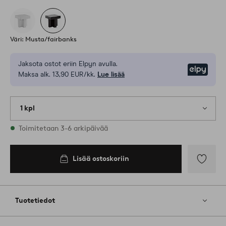
Väri: Musta/fairbanks
Jaksota ostot eriin Elpyn avulla.
Elpy
Maksa alk. 13,90 EUR/kk.
Lue lisää
1 kpl
Varastossa
Toimitetaan 3-6 arkipäivää
Lisää ostoskoriin
Lisää
suosikkeih
Tuotetiedot