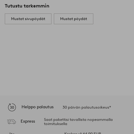
Tutustu tarkemmin
Mustat sivupöydät
Mustat pöydät
Helppo palautus
30 päivän palautusoikeus*
Saat pakettisi tavallista nopeammalla
Express
toimituksella
Koskee yli 64,90 EUR