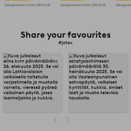
Alkuperäinen hinta
289 EUR
Alkuperäinen hinta
309 EUR
Alkuperä
Share your favourites
#jotex