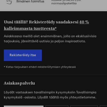
Ilmainen toimitus
normaalipakettia
Uusi täällä? Rekisteröidy saadaksesi
40 %
kalleimmasta tuotteesta*
Asiakkaana meillä olet ensimmäinen, jolla on eksklusiivisia
tarjouksia, jännittäviä uutisia ja paljon inspiraatiota.
Rekisteröidy itse
* Katso tarjouksen ehdot rekisteröitymisen yhteydessä
Asiakaspalvelu
Löydät vastauksen tavallisimpiin kysymyksiin Tavallisimpia
kysymyksiä -osiosta. Löydät täältä myös yhteystietomme.