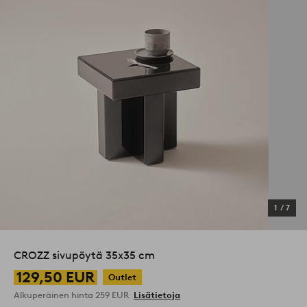
1
/
7
CROZZ sivupöytä 35x35 cm
129,50 EUR
Outlet
Alkuperäinen hinta
259 EUR
Lisätietoja