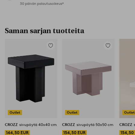
30 päivän palautusoikeus*
Saman sarjan tuotteita
Lisää
Lisää
suosikkeihin
suosikkeihin
Outlet
Outlet
Outlet
CROZZ
sivupöytä 40x40 cm
CROZZ
sivupöytä 50x50 cm
CROZZ
144,50 EUR
154,50 EUR
154,50