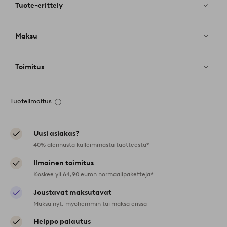
Tuote-erittely
Maksu
Toimitus
Tuoteilmoitus
Uusi asiakas?
40% alennusta kalleimmasta tuotteesta*
Ilmainen toimitus
Koskee yli 64,90 euron normaalipaketteja*
Joustavat maksutavat
Maksa nyt, myöhemmin tai maksa erissä
Helppo palautus