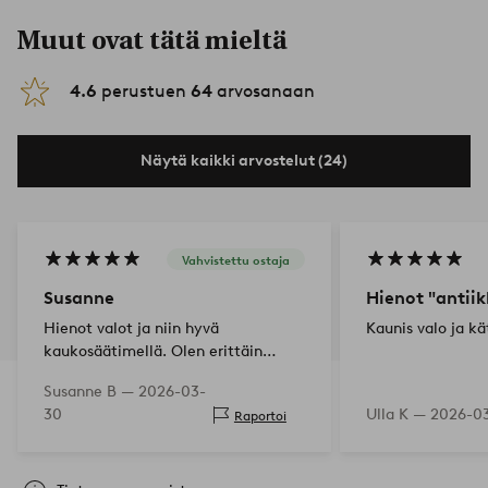
Muut ovat tätä mieltä
4.6
perustuen
64
arvosanaan
Näytä kaikki arvostelut (24)
Vahvistettu ostaja
Susanne
Hienot "antiik
Hienot valot ja niin hyvä
Kaunis valo ja k
kaukosäätimellä. Olen erittäin
tyytyväinen.
Susanne B —
2026-03-
30
Ulla K —
2026-0
Raportoi