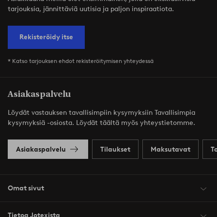
tarjouksia, jännittäviä uutisia ja paljon inspiraatiota.
Rekisteröidy itse
* Katso tarjouksen ehdot rekisteröitymisen yhteydessä
Asiakaspalvelu
Löydät vastauksen tavallisimpiin kysymyksiin Tavallisimpia
kysymyksiä -osiosta. Löydät täältä myös yhteystietomme.
Asiakaspalvelu
Tilaukset
Maksutavat
T
Omat sivut
Tietoa Jotexista