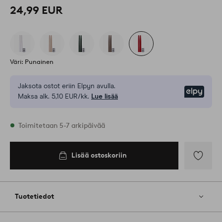
24,99 EUR
Väri: Punainen
Jaksota ostot eriin Elpyn avulla.
Elpy
Maksa alk. 5,10 EUR/kk.
Lue lisää
Varastossa
Toimitetaan 5-7 arkipäivää
Lisää ostoskoriin
Lisää
ostoskoriin
Lisää
suosikkeih
Tuotetiedot