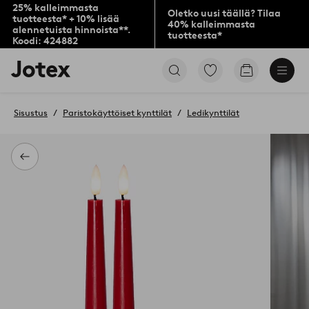
25% kalleimmasta
Oletko uusi täällä? Tilaa
tuotteesta* + 10% lisää
40% kalleimmasta
alennetuista hinnoista**.
tuotteesta*
Koodi: 424882
Jotex-
Siirry
Siirry
logo
merkittyihin
ostoskoriin
–
suosikkituotteisiin
siirry
Sisustus
Paristokäyttöiset kynttilät
Ledikynttilät
aloitussivulle
Takaisin