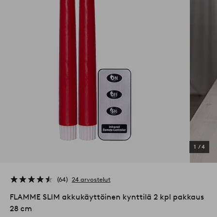
1
/
4
64
24 arvostelut
FLAMME SLIM akkukäyttöinen kynttilä 2 kpl pakkaus
28 cm