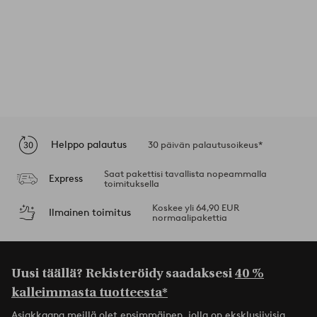
Helppo palautus
30 päivän palautusoikeus*
Saat pakettisi tavallista nopeammalla
Express
toimituksella
Koskee yli 64,90 EUR
Ilmainen toimitus
normaalipakettia
Uusi täällä? Rekisteröidy saadaksesi
40 %
kalleimmasta tuotteesta*
Asiakkaana meillä olet ensimmäinen, jolla on eksklusiivisia