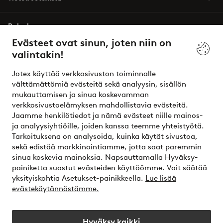
Palvelumme
Evästeet ovat sinun, joten niin on
valintakin!
Ehdot
Jotex käyttää verkkosivuston toiminnalle
Ystävät
välttämättömiä evästeitä sekä analyysin, sisällön
mukauttamisen ja sinua koskevamman
verkkosivustoelämyksen mahdollistavia evästeitä.
Jaamme henkilötiedot ja nämä evästeet niille mainos-
Turvalliset maksut – maksa nyt tai erissä
ja analyysiyhtiöille, joiden kanssa teemme yhteistyötä.
Tarkoituksena on analysoida, kuinka käytät sivustoa,
Haluatko tietää
lisää maksuvaihtoehdoistamme
?
sekä edistää markkinointiamme, jotta saat paremmin
elpy
sinua koskevia mainoksia. Napsauttamalla Hyväksy-
painiketta suostut evästeiden käyttöömme. Voit säätää
yksityiskohtia Asetukset-painikkeella.
Lue lisää
evästekäytännöstämme.
Suomi - Valitse maa
Hyväksy kaikki