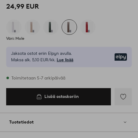
24,99 EUR
Väri: Mole
Jaksota ostot eriin Elpyn avulla.
Elpy
Maksa alk. 5,10 EUR/kk.
Lue lisää
Varastossa
Toimitetaan 5-7 arkipäivää
Lisää ostoskoriin
Lisää
ostoskoriin
Lisää
suosikkeih
Tuotetiedot