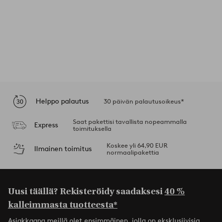
Helppo palautus
30 päivän palautusoikeus*
Saat pakettisi tavallista nopeammalla
Express
toimituksella
Koskee yli 64,90 EUR
Ilmainen toimitus
normaalipakettia
Uusi täällä? Rekisteröidy saadaksesi
40 %
kalleimmasta tuotteesta*
Asiakkaana meillä olet ensimmäinen, jolla on eksklusiivisia