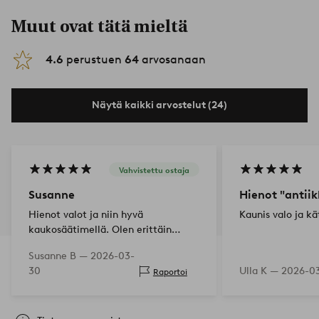
Muut ovat tätä mieltä
4.6
perustuen
64
arvosanaan
Näytä kaikki arvostelut (24)
Vahvistettu ostaja
Susanne
Hienot "antiik
Hienot valot ja niin hyvä
Kaunis valo ja k
kaukosäätimellä. Olen erittäin
tyytyväinen.
Susanne B —
2026-03-
30
Ulla K —
2026-0
Raportoi