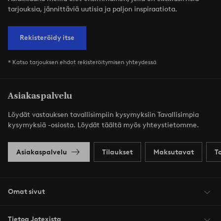
tarjouksia, jännittäviä uutisia ja paljon inspiraatiota.
Rekisteröidy itse
* Katso tarjouksen ehdot rekisteröitymisen yhteydessä
Asiakaspalvelu
Löydät vastauksen tavallisimpiin kysymyksiin Tavallisimpia
kysymyksiä -osiosta. Löydät täältä myös yhteystietomme.
Asiakaspalvelu
Tilaukset
Maksutavat
T
Omat sivut
Tietoa Jotexista