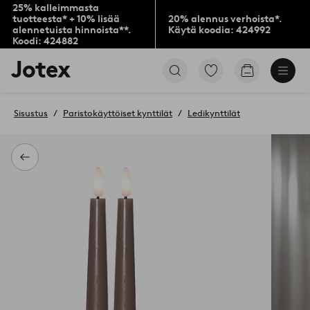
25% kalleimmasta
tuotteesta* + 10% lisää
20% alennus verhoista*.
alennetuista hinnoista**.
Käytä koodia: 424992
Koodi: 424882
Jotex-
Siirry
Siirry
logo
merkittyihin
ostoskoriin
–
suosikkituotteisiin
siirry
Sisustus
Paristokäyttöiset kynttilät
Ledikynttilät
aloitussivulle
Takaisin