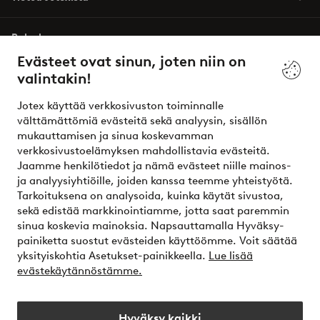
Palvelumme
Evästeet ovat sinun, joten niin on
valintakin!
Ehdot
Jotex käyttää verkkosivuston toiminnalle
Ystävät
välttämättömiä evästeitä sekä analyysin, sisällön
mukauttamisen ja sinua koskevamman
verkkosivustoelämyksen mahdollistavia evästeitä.
Jaamme henkilötiedot ja nämä evästeet niille mainos-
Turvalliset maksut – maksa nyt tai erissä
ja analyysiyhtiöille, joiden kanssa teemme yhteistyötä.
Tarkoituksena on analysoida, kuinka käytät sivustoa,
Haluatko tietää
lisää maksuvaihtoehdoistamme
?
sekä edistää markkinointiamme, jotta saat paremmin
elpy
sinua koskevia mainoksia. Napsauttamalla Hyväksy-
painiketta suostut evästeiden käyttöömme. Voit säätää
yksityiskohtia Asetukset-painikkeella.
Lue lisää
evästekäytännöstämme.
Suomi - Valitse maa
Hyväksy kaikki