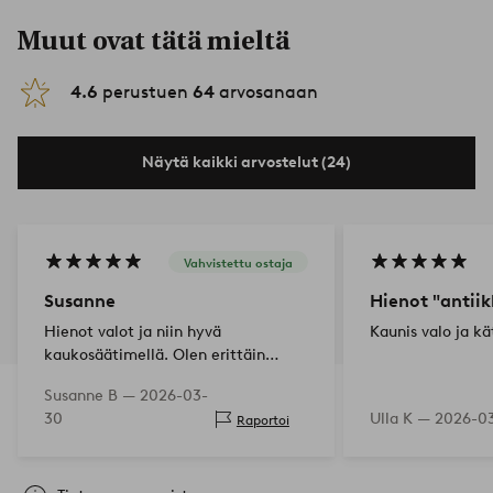
Muut ovat tätä mieltä
4.6
perustuen
64
arvosanaan
Näytä kaikki arvostelut (24)
Vahvistettu ostaja
Susanne
Hienot "antiik
Hienot valot ja niin hyvä
Kaunis valo ja k
kaukosäätimellä. Olen erittäin
tyytyväinen.
Susanne B —
2026-03-
30
Ulla K —
2026-0
Raportoi