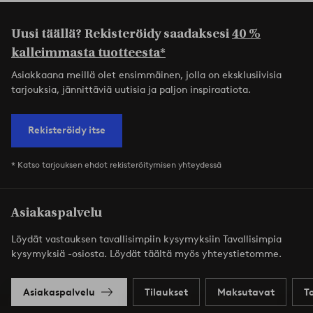
Uusi täällä? Rekisteröidy saadaksesi
40 %
kalleimmasta tuotteesta*
Asiakkaana meillä olet ensimmäinen, jolla on eksklusiivisia
tarjouksia, jännittäviä uutisia ja paljon inspiraatiota.
Rekisteröidy itse
* Katso tarjouksen ehdot rekisteröitymisen yhteydessä
Asiakaspalvelu
Löydät vastauksen tavallisimpiin kysymyksiin Tavallisimpia
kysymyksiä -osiosta. Löydät täältä myös yhteystietomme.
Asiakaspalvelu
Tilaukset
Maksutavat
T