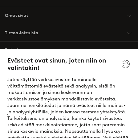
Omat sivut
Tietoa Jotexista
Palvelumme
Evästeet ovat sinun, joten niin on
valintakin!
Ehdot
Jotex käyttää verkkosivuston toiminnalle
Ystävät
välttämättömiä evästeitä sekä analyysin, sisällön
mukauttamisen ja sinua koskevamman
verkkosivustoelämyksen mahdollistavia evästeitä.
Jaamme henkilötiedot ja nämä evästeet niille mainos-
Turvalliset maksut – maksa nyt tai erissä
ja analyysiyhtiöille, joiden kanssa teemme yhteistyötä.
Tarkoituksena on analysoida, kuinka käytät sivustoa,
Haluatko tietää
lisää maksuvaihtoehdoistamme
?
sekä edistää markkinointiamme, jotta saat paremmin
elpy
sinua koskevia mainoksia. Napsauttamalla Hyväksy-
painiketta suostut evästeiden käyttöömme. Voit säätää