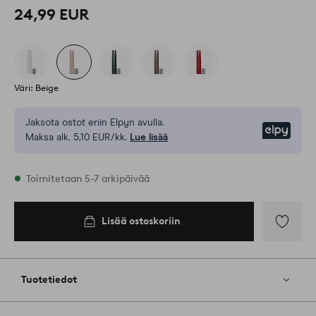
24,99 EUR
Väri: Beige
Jaksota ostot eriin Elpyn avulla.
Elpy
Maksa alk. 5,10 EUR/kk.
Lue lisää
Varastossa
Toimitetaan 5-7 arkipäivää
Lisää ostoskoriin
Lisää
ostoskoriin
Lisää
suosikkeih
Tuotetiedot