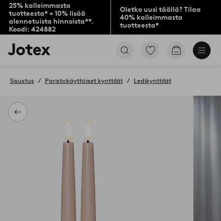
25% kalleimmasta
Oletko uusi täällä? Tilaa
tuotteesta* + 10% lisää
40% kalleimmasta
alennetuista hinnoista**.
tuotteesta*
Koodi: 424882
Jotex-
Siirry
Siirry
logo
merkittyihin
ostoskoriin
–
suosikkituotteisiin
siirry
Sisustus
Paristokäyttöiset kynttilät
Ledikynttilät
aloitussivulle
Takaisin