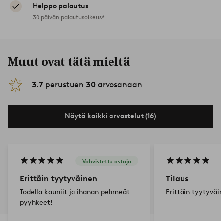
Helppo palautus
30 päivän palautusoikeus*
Muut ovat tätä mieltä
3.7
perustuen
30
arvosanaan
Näytä kaikki arvostelut (16)
Vahvistettu ostaja
Erittäin tyytyväinen
Tilaus
Todella kauniit ja ihanan pehmeät
Erittäin tyytyväi
pyyhkeet!