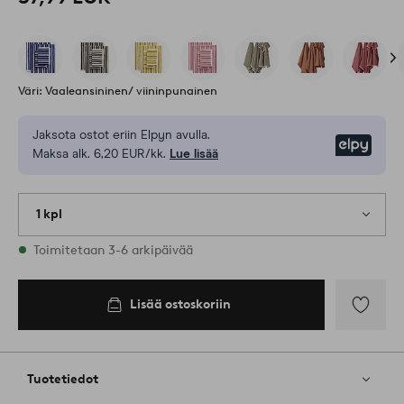
Väri: Vaaleansininen/ viininpunainen
Jaksota ostot eriin Elpyn avulla.
Elpy
Maksa alk. 6,20 EUR/kk.
Lue lisää
1 kpl
Varastossa
Toimitetaan 3-6 arkipäivää
Lisää ostoskoriin
Lisää
suosikkeih
Tuotetiedot