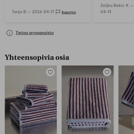
Zeljka Bekic K 
Tanja B —
2026-04-17
04-13
Raportoi
Tietoa arvosanoista
Yhteensopivia osia
Lisää
Lisää
suosikkeihin
suosikkeihin