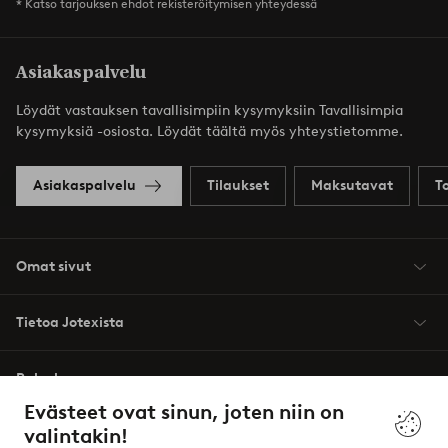
* Katso tarjouksen ehdot rekisteröitymisen yhteydessä
Asiakaspalvelu
Löydät vastauksen tavallisimpiin kysymyksiin Tavallisimpia
kysymyksiä -osiosta. Löydät täältä myös yhteystietomme.
Asiakaspalvelu
Tilaukset
Maksutavat
T
Omat sivut
Tietoa Jotexista
Palvelumme
Evästeet ovat sinun, joten niin on
valintakin!
Ehdot