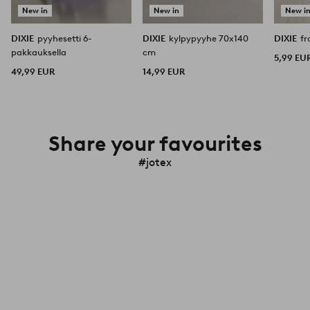
New in
New in
New i
DIXIE
pyyhesetti 6-
DIXIE
kylpypyyhe 70x140
DIXIE
f
pakkauksella
cm
5,99 EU
49,99 EUR
14,99 EUR
Share your favourites
#jotex