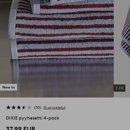
New in
1
/
4
30
16 arvostelut
DIXIE pyyhesetti 4-pack
37,99 EUR