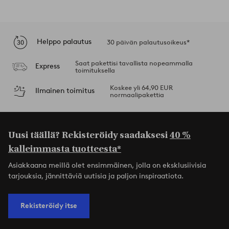
Helppo palautus
30 päivän palautusoikeus*
Saat pakettisi tavallista nopeammalla
Express
toimituksella
Koskee yli 64,90 EUR
Ilmainen toimitus
normaalipakettia
Uusi täällä? Rekisteröidy saadaksesi
40 %
kalleimmasta tuotteesta*
Asiakkaana meillä olet ensimmäinen, jolla on eksklusiivisia
tarjouksia, jännittäviä uutisia ja paljon inspiraatiota.
Rekisteröidy itse