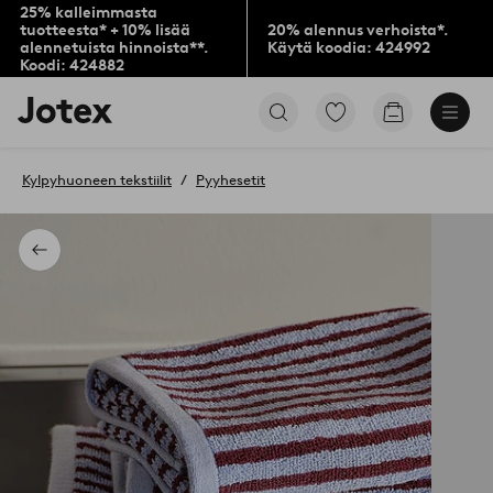
25% kalleimmasta
tuotteesta* + 10% lisää
20% alennus verhoista*.
alennetuista hinnoista**.
Käytä koodia: 424992
Koodi: 424882
Jotex-
Siirry
Siirry
logo
merkittyihin
ostoskoriin
–
suosikkituotteisiin
siirry
Kylpyhuoneen tekstiilit
Pyyhesetit
aloitussivulle
Takaisin