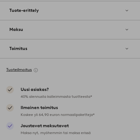
Tuote-erittely
Maksu
Toimitus
Tuoteilmoitus
Uusi asiakas?
40% alennusta kalleimmasta tuotteesta*
Ilmainen toimitus
Koskee yli 64,90 euron normaalipaketteja*
Joustavat maksutavat
Maksa nyt, myöhemmin tai maksa erissä