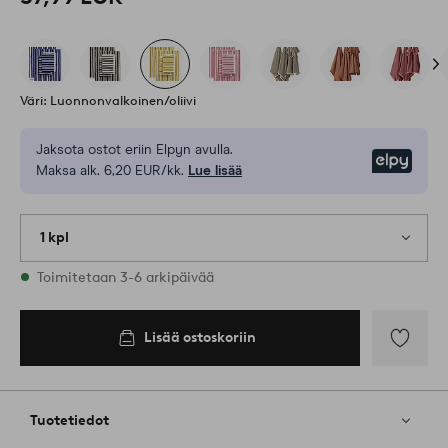
Väri: Luonnonvalkoinen/oliivi
Jaksota ostot eriin Elpyn avulla.
Elpy
Maksa alk. 6,20 EUR/kk.
Lue lisää
1 kpl
Varastossa
Toimitetaan 3-6 arkipäivää
Lisää ostoskoriin
Lisää
suosikkeih
Tuotetiedot