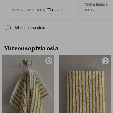
Zeljka Bekic K 
Tanja B —
2026-04-17
04-13
Raportoi
Tietoa arvosanoista
Yhteensopivia osia
Lisää
Lisää
suosikkeihin
suosikk