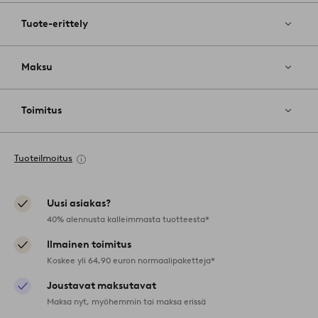
Tuote-erittely
Maksu
Toimitus
Tuoteilmoitus
Uusi asiakas?
40% alennusta kalleimmasta tuotteesta*
Ilmainen toimitus
Koskee yli 64,90 euron normaalipaketteja*
Joustavat maksutavat
Maksa nyt, myöhemmin tai maksa erissä