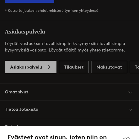
* Katso tarjouksen ehdot rekisteröitymisen yhteydessä
Asiakaspalvelu
Löydät vastauksen tavallisimpiin kysymyksiin Tavallisimpia
kysymyksiä -osiosta. Löydät täältä myös yhteystietomme.
Asiakaspalvelu
Tilaukset
Maksutavat
T
Omat sivut
Tietoa Jotexista
Palvelumme
Evästeet ovat sinun, joten niin on