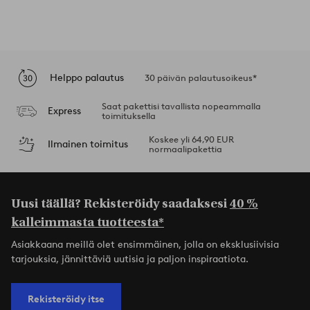
Helppo palautus
30 päivän palautusoikeus*
Saat pakettisi tavallista nopeammalla
Express
toimituksella
Koskee yli 64,90 EUR
Ilmainen toimitus
normaalipakettia
Uusi täällä? Rekisteröidy saadaksesi
40 %
kalleimmasta tuotteesta*
Asiakkaana meillä olet ensimmäinen, jolla on eksklusiivisia
tarjouksia, jännittäviä uutisia ja paljon inspiraatiota.
Rekisteröidy itse