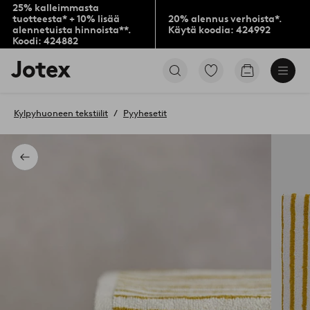
25% kalleimmasta
tuotteesta* + 10% lisää
20% alennus verhoista*.
alennetuista hinnoista**.
Käytä koodia: 424992
Koodi: 424882
Jotex-
Siirry
Siirry
logo
merkittyihin
ostoskoriin
–
suosikkituotteisiin
siirry
Kylpyhuoneen tekstiilit
Pyyhesetit
aloitussivulle
Takaisin