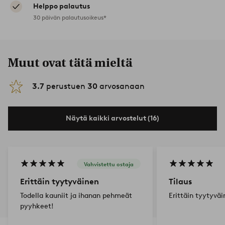
Helppo palautus
30 päivän palautusoikeus*
Muut ovat tätä mieltä
3.7
perustuen
30
arvosanaan
Näytä kaikki arvostelut (16)
Vahvistettu ostaja
Erittäin tyytyväinen
Tilaus
Todella kauniit ja ihanan pehmeät
Erittäin tyytyväi
pyyhkeet!