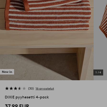
New in
1
/
4
30
16 arvostelut
DIXIE pyyhesetti 4-pack
37,99 EUR