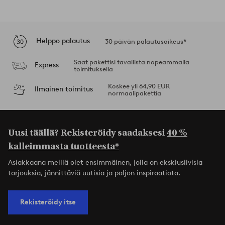
Helppo palautus
30 päivän palautusoikeus*
Saat pakettisi tavallista nopeammalla
Express
toimituksella
Koskee yli 64,90 EUR
Ilmainen toimitus
normaalipakettia
Uusi täällä? Rekisteröidy saadaksesi
40 %
kalleimmasta tuotteesta*
Asiakkaana meillä olet ensimmäinen, jolla on eksklusiivisia
tarjouksia, jännittäviä uutisia ja paljon inspiraatiota.
Rekisteröidy itse