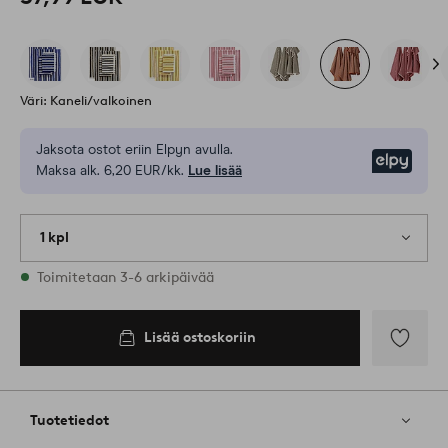
Väri: Kaneli/valkoinen
Jaksota ostot eriin Elpyn avulla.
Elpy
Maksa alk. 6,20 EUR/kk.
Lue lisää
1 kpl
Varastossa
Toimitetaan 3-6 arkipäivää
Lisää ostoskoriin
Lisää
suosikkeih
Tuotetiedot