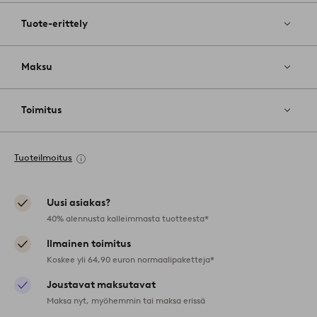
Tuote-erittely
Maksu
Toimitus
Tuoteilmoitus
Uusi asiakas?
40% alennusta kalleimmasta tuotteesta*
Ilmainen toimitus
Koskee yli 64,90 euron normaalipaketteja*
Joustavat maksutavat
Maksa nyt, myöhemmin tai maksa erissä