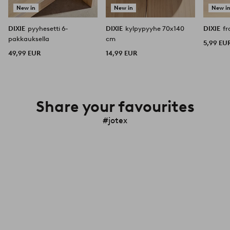
New in
New in
New i
DIXIE
pyyhesetti 6-
DIXIE
kylpypyyhe 70x140
DIXIE
f
pakkauksella
cm
5,99 EU
49,99 EUR
14,99 EUR
Share your favourites
#jotex