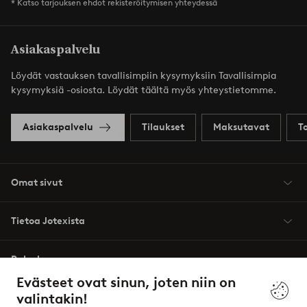
* Katso tarjouksen ehdot rekisteröitymisen yhteydessä
Asiakaspalvelu
Löydät vastauksen tavallisimpiin kysymyksiin Tavallisimpia
kysymyksiä -osiosta. Löydät täältä myös yhteystietomme.
Asiakaspalvelu
Tilaukset
Maksutavat
T
Omat sivut
Tietoa Jotexista
Palvelumme
Evästeet ovat sinun, joten niin on
valintakin!
Ehdot