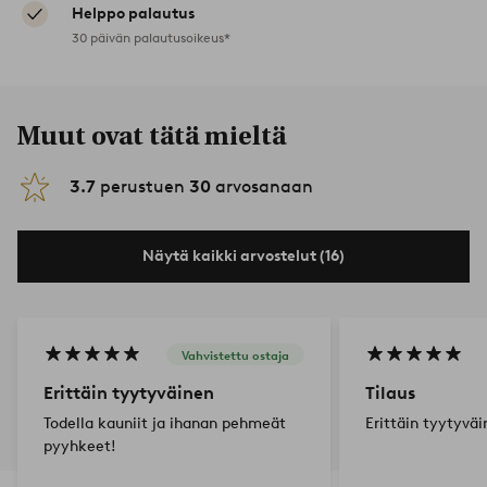
Helppo palautus
30 päivän palautusoikeus*
Muut ovat tätä mieltä
3.7
perustuen
30
arvosanaan
Näytä kaikki arvostelut (16)
Vahvistettu ostaja
Erittäin tyytyväinen
Tilaus
Todella kauniit ja ihanan pehmeät
Erittäin tyytyväi
pyyhkeet!