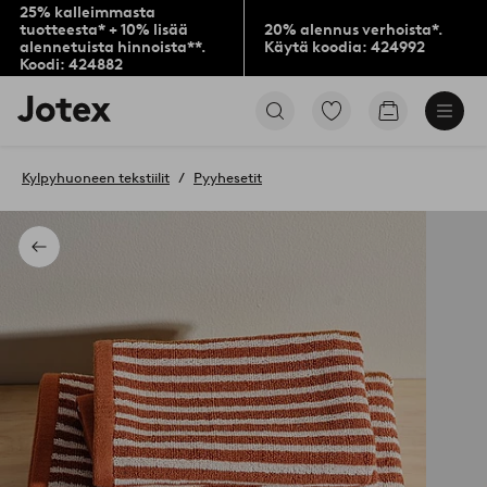
25% kalleimmasta
tuotteesta* + 10% lisää
20% alennus verhoista*.
alennetuista hinnoista**.
Käytä koodia: 424992
Koodi: 424882
Jotex-
Siirry
Siirry
logo
merkittyihin
ostoskoriin
–
suosikkituotteisiin
siirry
Kylpyhuoneen tekstiilit
Pyyhesetit
aloitussivulle
Takaisin