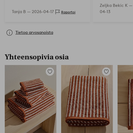
Zeljka Bekic K 
Tanja B —
2026-04-17
04-13
Raportoi
Tietoa arvosanoista
Yhteensopivia osia
Lisää
Lisää
suosikkeihin
suosikkeihin