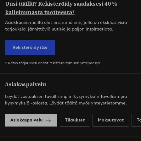
Uusi täällä? Rekisteröidy saadaksesi
40 %
kalleimmasta tuotteesta*
Asiakkaana meillä olet ensimmäinen, jolla on eksklusiivisia
tarjouksia, jännittäviä uutisia ja paljon inspiraatiota.
Rekisteröidy itse
* Katso tarjouksen ehdot rekisteröitymisen yhteydessä
Asiakaspalvelu
Löydät vastauksen tavallisimpiin kysymyksiin Tavallisimpia
kysymyksiä -osiosta. Löydät täältä myös yhteystietomme.
Asiakaspalvelu
Tilaukset
Maksutavat
T