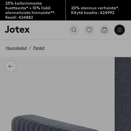
25% kalleimmasta
tuotteesta* + 10% lisää
20% alennus verhoista*.
alennetuista hinnoista**.
Käytä koodia: 424992
Koodi: 424882
Jotex-
Siirry
Siirry
logo
merkittyihin
ostoskoriin
–
suosikkituotteisiin
siirry
Huonekalut
Penkit
aloitussivulle
Takaisin