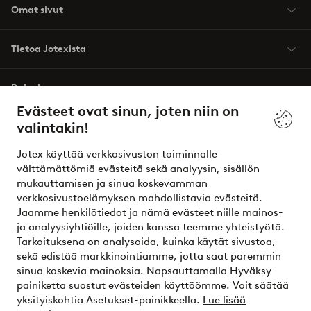
Omat sivut
Tietoa Jotexista
Palvelumme
Evästeet ovat sinun, joten niin on
valintakin!
Ehdot
Jotex käyttää verkkosivuston toiminnalle
Ystävät
välttämättömiä evästeitä sekä analyysin, sisällön
mukauttamisen ja sinua koskevamman
verkkosivustoelämyksen mahdollistavia evästeitä.
Jaamme henkilötiedot ja nämä evästeet niille mainos-
Turvalliset maksut – maksa nyt tai erissä
ja analyysiyhtiöille, joiden kanssa teemme yhteistyötä.
Tarkoituksena on analysoida, kuinka käytät sivustoa,
Haluatko tietää
lisää maksuvaihtoehdoistamme
?
sekä edistää markkinointiamme, jotta saat paremmin
elpy
sinua koskevia mainoksia. Napsauttamalla Hyväksy-
painiketta suostut evästeiden käyttöömme. Voit säätää
yksityiskohtia Asetukset-painikkeella.
Lue lisää