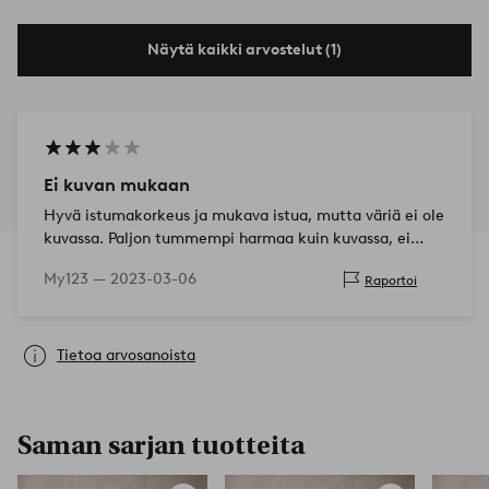
Näytä kaikki arvostelut (1)
Ei kuvan mukaan
Hyvä istumakorkeus ja mukava istua, mutta väriä ei ole
kuvassa. Paljon tummempi harmaa kuin kuvassa, ei
täysin sen mukaan, mitä olin kuvitellut yksinkertaisesti.
My123 —
2023-03-06
Raportoi
Oli jopa odottanut pare…
Tietoa arvosanoista
Saman sarjan tuotteita