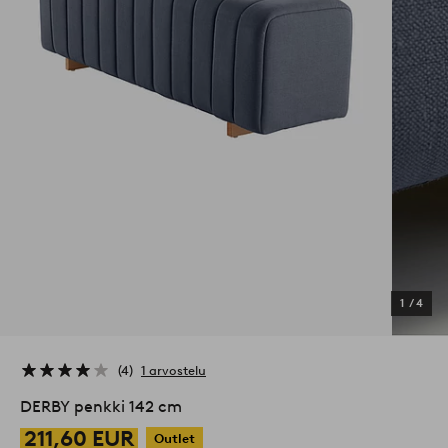
1
/
4
4
1 arvostelu
DERBY penkki 142 cm
211,60 EUR
Outlet