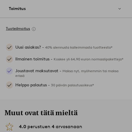
Toimitus
Tuoteilmoitus
Uusi asiakas? -
40% alennusta kalleimmasta tuotteesta*
Ilmainen toimitus -
Koskee yli 64,90 euron normaalipaketteja*
Joustavat maksutavat -
Maksa nyt, myöhemmin tai maksa
erissä
Helppo palautus -
30 päivän palautusoikeus*
Muut ovat tätä mieltä
4.0
perustuen
4
arvosanaan