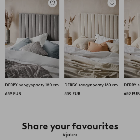
Lisää
Lisää
suosikkeihin
suosikkeihin
DERBY
sängynpääty 180 cm
DERBY
sängynpääty 160 cm
DERBY
659 EUR
539 EUR
659 EUR
Share your favourites
#jotex