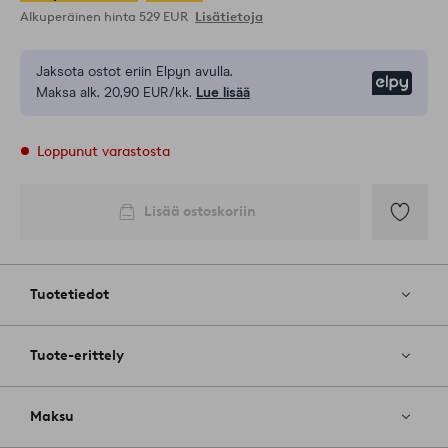
Alkuperäinen hinta
529 EUR
Lisätietoja
Jaksota ostot eriin Elpyn avulla.
Elpy
Maksa alk. 20,90 EUR/kk.
Lue lisää
Loppunut varastosta
Lisää ostoskoriin
Lisää
suosikkeih
Tuotetiedot
Tuote-erittely
Maksu