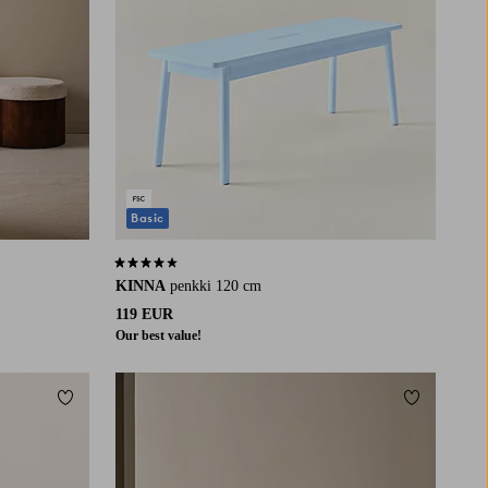
Basic
3,9 perustuen 48 arvosanaan
KINNA
penkki 120 cm
119 EUR
Our best value!
Lisää suosikkeihin
Lisää suosi