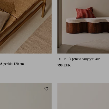
UTTERÖ penkki säilytystilalla
4 arvosanaan
RA
penkki 120 cm
799 EUR
Lisää suosikkeihin