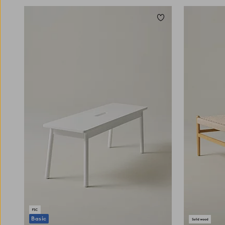
paljon tilaa kuin tuolit. Monet suosivat
makuuhuoneessa tai lastenhuoneessa
Lisää suosikkeihin
säilytystilallista penkkiä, johon mahtuu kaikkea
leluista vuodevaatteisiin. Siinä yhdistyvät
säilytys ja istumapaikka, ja samalla se auttaa
saamaan harmonisen ja hyvin järjestetyn kodin.
Valitse materiaali ja väri huolella, jotta ne
sopivat yhteen muiden huonekalujen, kuten
huoneen pöydän tai tuolien, kanssa.
Sovittamalla penkin yhteen muiden
huonekalujen kanssa saat yhtenäisen
vaikutelman. Esimerkiksi eteisessä puunvärinen
matala penkki voi sointua yhteen seinähyllyn
kanssa, ja pehmustettu samettinen istuinpenkki
luo elegantin kontrastin pyöreälle
ruokapöydälle
. Olipa tyylisi klassinen, moderni
tai leikkisä, saatavana on penkki, joka sopii
kotiisi ja tekee sisustuksestasi elävämmän.
Katso, miten istuinpenkki voi muuttaa koko
huoneen tunnelman ja miten fiksusti voit
Basic
yhdistää istumapaikan ja laskutason yhden ja