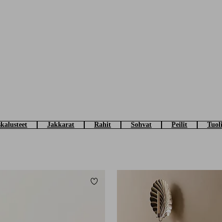
skalusteet
Jakkarat
Rahit
Sohvat
Peilit
Tuoli
Lisää suosikkeihin