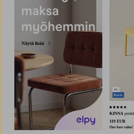
Näytä lisää
Basic
3,9 perustuen 
KINNA
penk
119 EUR
Our best value!