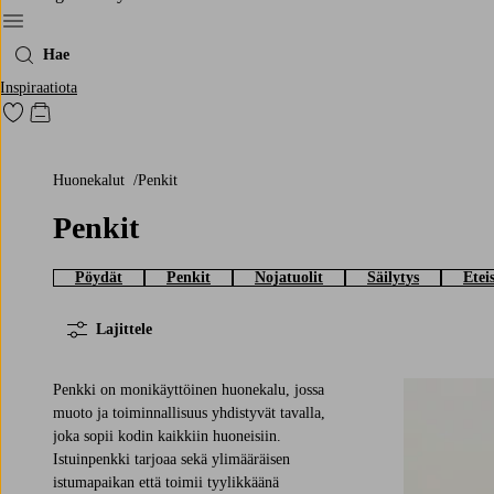
Menu
Hae
Inspiraatiota
Siirry merkittyihin suosikkituotteisiin
Siirry ostoskoriin
Huonekalut
Penkit
Penkit
Pöydät
Penkit
Nojatuolit
Säilytys
Etei
Lajittele
Penkki on monikäyttöinen huonekalu, jossa
muoto ja toiminnallisuus yhdistyvät tavalla,
joka sopii kodin kaikkiin huoneisiin.
Istuinpenkki tarjoaa sekä ylimääräisen
istumapaikan että toimii tyylikkäänä