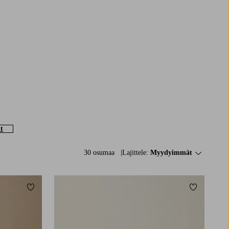
t
30 osumaa
Lajittele:
Myydyimmät
Lisää suosikkeihin
Lisää suosi