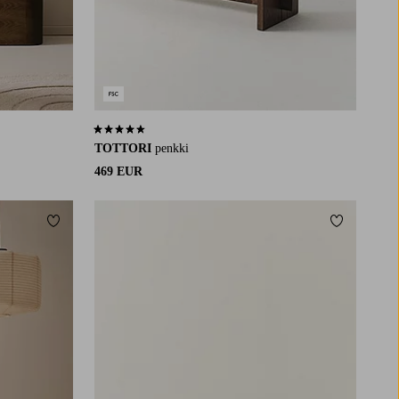
4,6 perustuen 7 arvosanaan
TOTTORI
penkki
469 EUR
Lisää suosikkeihin
Lisää suosi