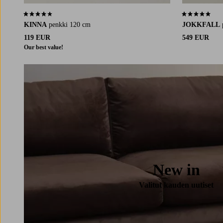
saman huonekalun avulla. Penkistä tulee
3,9 perustuen 48 arvosanaan
5,0 perustuen 
nopeasti suosikki missä tahansa kotonasi.
KINNA
penkki 120 cm
JOKKFALL
119 EUR
549 EUR
Our best value!
New in
Valitut kauden uutiset