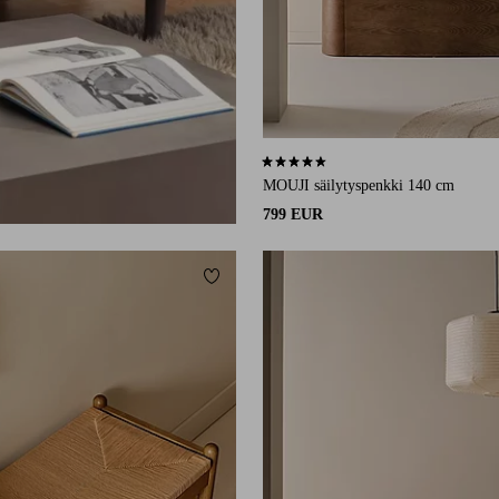
4,4 perustuen 14 arvosanaan
MOUJI säilytyspenkki 140 cm
799 EUR
Lisää suosikkeihin