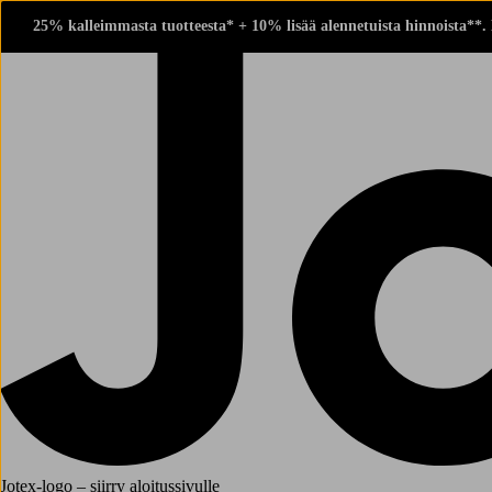
25% kalleimmasta tuotteesta* + 10% lisää alennetuista hinnoista**.
Jotex-logo – siirry aloitussivulle