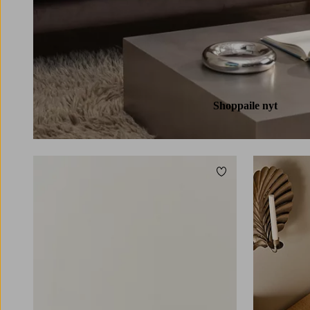
Shoppaile nyt
Lisää suosikkeihin