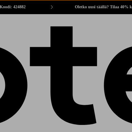
 Koodi: 424882
Oletko uusi täällä? Tilaa 40% k