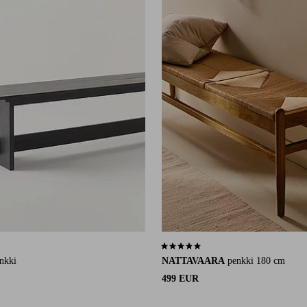
7 arvosanaan
5,0 perustuen 1 arvosanaan
nkki
NATTAVAARA
penkki 180 cm
499 EUR