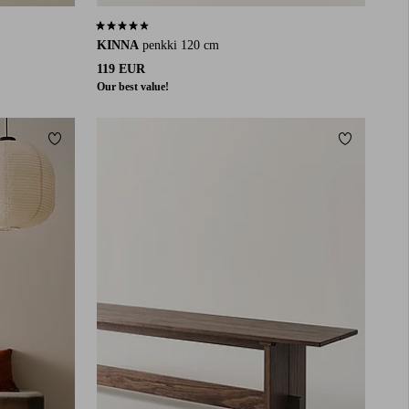
3,9 perustuen 48 arvosanaan
KINNA
penkki 120 cm
119 EUR
Our best value!
Lisää suosikkeihin
Lisää suosi