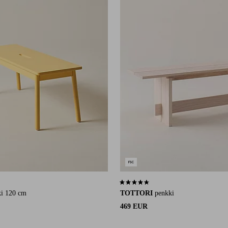
48 arvosanaan
4,6 perustuen 7 arvosanaan
ki 120 cm
TOTTORI
penkki
469 EUR