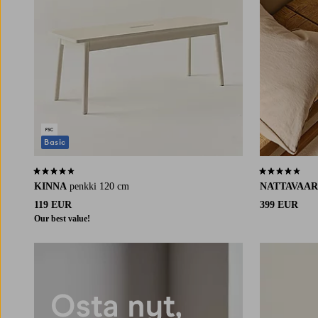
Basic
3,9 perustuen 48 arvosanaan
4,0 perustuen 
KINNA
penkki 120 cm
NATTAVAA
119 EUR
399 EUR
Our best value!