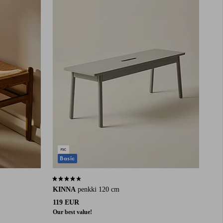
Basic
3,9 perustuen 48 arvosanaan
KINNA
penkki 120 cm
119 EUR
Our best value!