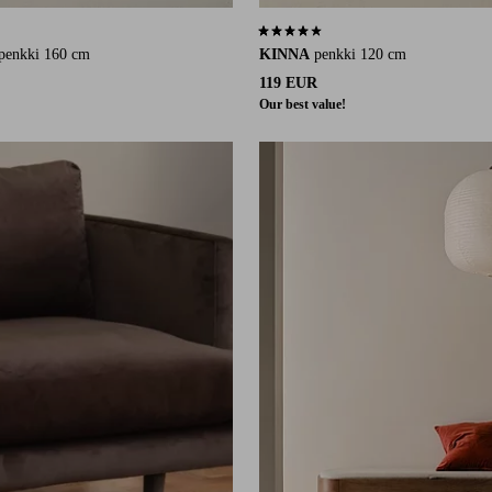
9 arvosanaan
3,9 perustuen 48 arvosanaan
penkki 160 cm
KINNA
penkki 120 cm
119 EUR
Our best value!