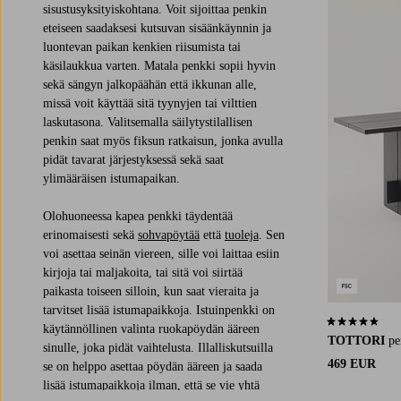
sisustusyksityiskohtana. Voit sijoittaa penkin
eteiseen saadaksesi kutsuvan sisäänkäynnin ja
luontevan paikan kenkien riisumista tai
käsilaukkua varten. Matala penkki sopii hyvin
sekä sängyn jalkopäähän että ikkunan alle,
missä voit käyttää sitä tyynyjen tai vilttien
laskutasona. Valitsemalla säilytystilallisen
penkin saat myös fiksun ratkaisun, jonka avulla
pidät tavarat järjestyksessä sekä saat
ylimääräisen istumapaikan.
Olohuoneessa kapea penkki täydentää
erinomaisesti sekä
sohvapöytää
että
tuoleja
. Sen
voi asettaa seinän viereen, sille voi laittaa esiin
kirjoja tai maljakoita, tai sitä voi siirtää
paikasta toiseen silloin, kun saat vieraita ja
tarvitset lisää istumapaikkoja. Istuinpenkki on
4,6 perustuen 
käytännöllinen valinta ruokapöydän ääreen
TOTTORI
pe
sinulle, joka pidät vaihtelusta. Illalliskutsuilla
469 EUR
se on helppo asettaa pöydän ääreen ja saada
lisää istumapaikkoja ilman, että se vie yhtä