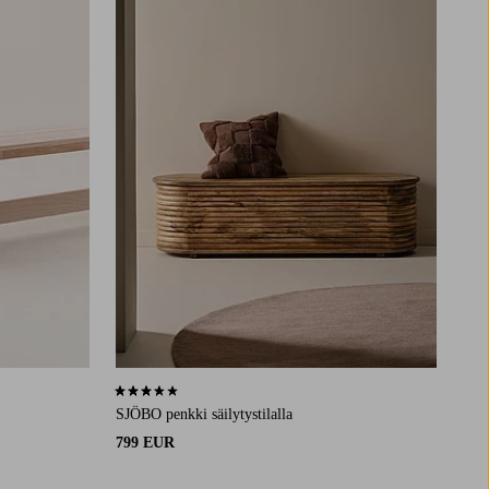
3,7 perustuen 3 arvosanaan
SJÖBO penkki säilytystilalla
799 EUR