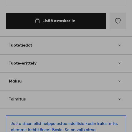
Lisää ostoskoriin
Lisää
suosikkeih
Tuotetiedot
Tuote-erittely
Maksu
Toimitus
Jotta sinun olisi helppo ostaa edullisia kodin kalusteita,
olemme kehittäneet Basic. Se on valikoima