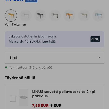
Väri: Keltainen
Jaksota ostot eriin Elpyn avulla.
Elpy
Maksa alk. 13 EUR/kk.
Lue lisää
1 kpl
Varastossa
Toimitetaan 3-6 arkipäivää
Täydennä näillä
LINUS servetti pellavasekoite 2 kpl
pakkaus
7,65 EUR
9 EUR