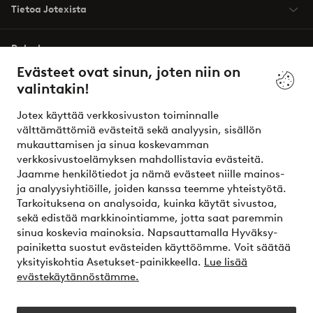
Tietoa Jotexista
Palvelumme
Evästeet ovat sinun, joten niin on
valintakin!
Ehdot
Jotex käyttää verkkosivuston toiminnalle
Ystävät
välttämättömiä evästeitä sekä analyysin, sisällön
mukauttamisen ja sinua koskevamman
verkkosivustoelämyksen mahdollistavia evästeitä.
Jaamme henkilötiedot ja nämä evästeet niille mainos-
Turvalliset maksut – maksa nyt tai erissä
ja analyysiyhtiöille, joiden kanssa teemme yhteistyötä.
Tarkoituksena on analysoida, kuinka käytät sivustoa,
Haluatko tietää
lisää maksuvaihtoehdoistamme
?
sekä edistää markkinointiamme, jotta saat paremmin
elpy
sinua koskevia mainoksia. Napsauttamalla Hyväksy-
painiketta suostut evästeiden käyttöömme. Voit säätää
yksityiskohtia Asetukset-painikkeella.
Lue lisää
evästekäytännöstämme.
Suomi - Valitse maa