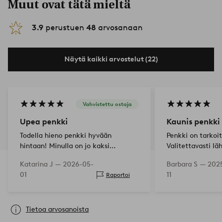
Muut ovat tätä mieltä
3.9
perustuen
48
arvosanaan
Näytä kaikki arvostelut (22)
Vahvistettu ostaja
Upea penkki
Kaunis penkki
Todella hieno penkki hyvään
Penkki on tarkoi
hintaan! Minulla on jo kaksi
Valitettavasti lä
ennestään salonkissani ja ostin nyt
väärän värin. Min
Katarina J —
2026-05-
Barbara S —
202
yhden lisää eteiseeni👍
aikaa vaihtaa sit
01
11
Raportoi
Tietoa arvosanoista