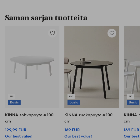
Saman sarjan tuotteita
Lisää
Lisää
suosikkeihin
suosikkeihin
Basic
Basic
Basic
KINNA
sohvapöytä ø 100
KINNA
ruokapöytä ø 100
KINNA
cm
cm
cm
129,99 EUR
169 EUR
169 EUR
Our best value!
Our best value!
Our best