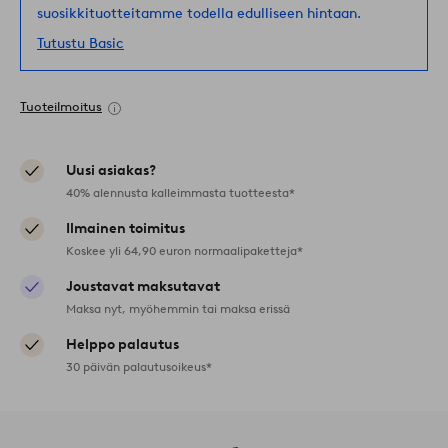
suosikkituotteitamme todella edulliseen hintaan.
Tutustu Basic
Tuoteilmoitus
Uusi asiakas?
40% alennusta kalleimmasta tuotteesta*
Ilmainen toimitus
Koskee yli 64,90 euron normaalipaketteja*
Joustavat maksutavat
Maksa nyt, myöhemmin tai maksa erissä
Helppo palautus
30 päivän palautusoikeus*