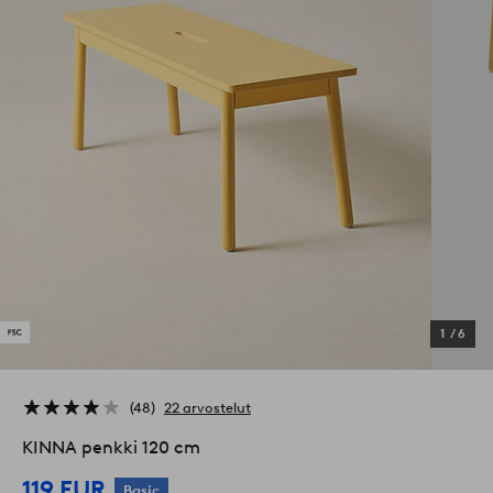
1
/
6
48
22 arvostelut
KINNA penkki 120 cm
119 EUR
Basic