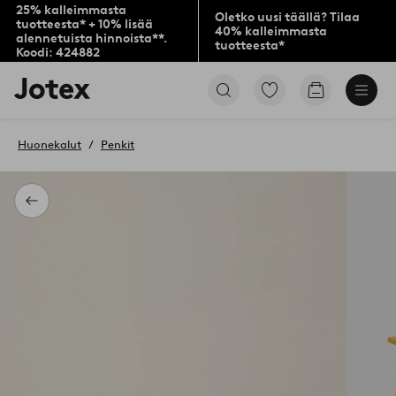
25% kalleimmasta
Oletko uusi täällä? Tilaa
tuotteesta* + 10% lisää
40% kalleimmasta
alennetuista hinnoista**.
tuotteesta*
Koodi: 424882
Jotex-
Siirry
Siirry
logo
merkittyihin
ostoskoriin
–
suosikkituotteisiin
siirry
Huonekalut
Penkit
aloitussivulle
Takaisin