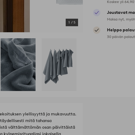
Koskee yli 64,90
Joustavat ma
Maksa nyt, myöh
1
/
5
Helppo palau
30 päivän palau
koituksen ylellisyyttä ja mukavuutta.
täydellisesti mitä tahansa
istä välttämättömän osan päivittäistä
a kylpemisrituaaliasi jokaisella