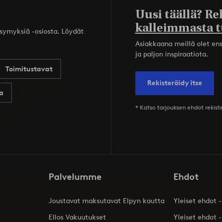
Uusi täällä? Re
kalleimmasta t
ysymyksiä -osiosta. Löydät
Asiakkaana meillä olet ensi
ja paljon inspiraatiota.
Toimitustavat
Rekisteröidy itse
a
* Katso tarjouksen ehdot rekis
Palvelumme
Ehdot
Joustavat maksutavat Elpyn kautta
Yleiset ehdot -
Ellos Vakuutukset
Yleiset ehdot -