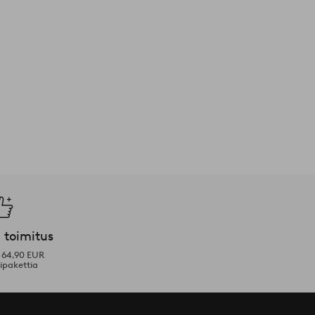
 toimitus
i 64,90 EUR
ipakettia