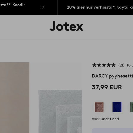
sta**. Koodi:
20% alennus verhoista*. Käytä k
Jotex-
logo
–
siirry
aloitussivulle
21
10 
DARCY pyyhesetti
37,99 EUR
Väri: undefined