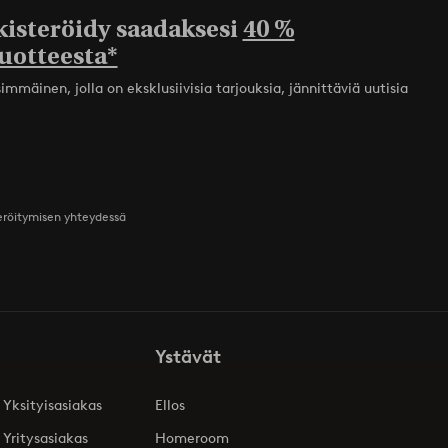
kisteröidy saadaksesi
40 %
uotteesta*
mmäinen, jolla on eksklusiivisia tarjouksia, jännittäviä uutisia
teröitymisen yhteydessä
Ystävät
 Yksityisasiakas
Ellos
 Yritysasiakas
Homeroom