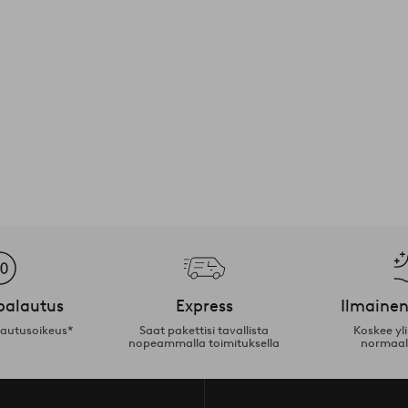
palautus
Express
Ilmainen
lautusoikeus*
Saat pakettisi tavallista
Koskee yl
nopeammalla toimituksella
normaal