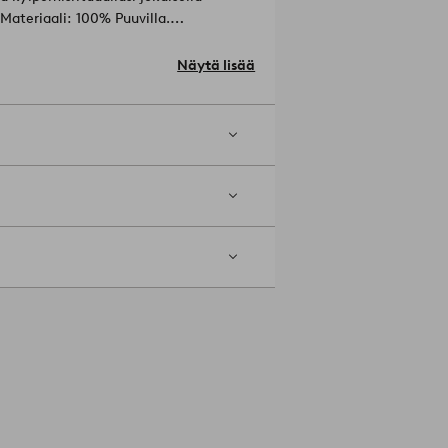
Materiaali: 100% Puuvilla.
0 cm.
pötilalla (max 200ºC). Rumpukuivaa
Näytä lisää
. Ei kuivapesua.
Tuotenumero: