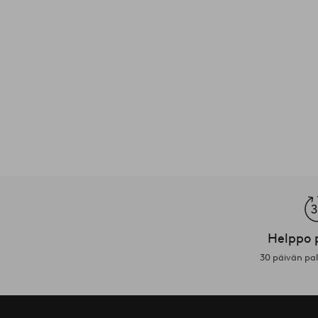
Helppo 
30 päivän pa