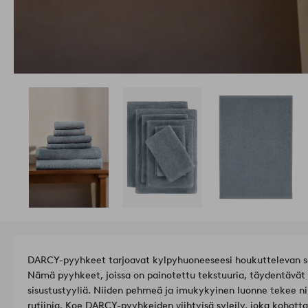
DARCY-pyyhkeet tarjoavat kylpyhuoneeseesi houkuttelevan se
Nämä pyyhkeet, joissa on painotettu tekstuuria, täydentävät 
sisustustyyliä. Niiden pehmeä ja imukykyinen luonne tekee ni
rutiinia. Koe DARCY-pyyhkeiden viihtyisä syleily, joka kohotta