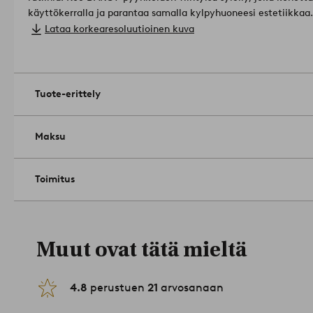
käyttökerralla ja parantaa samalla kylpyhuoneesi estetiikkaa.
Mitat: 2 x 30x50 cm. 2 x 50x70 cm. 2 x 70x140 cm. 2 x 70x14
Lataa korkearesoluutioinen kuva
Paino: 450 g/m².
Helläpesu 60 asteessa. Silitys korkealla läm
keskilämmöllä. Älä käytä valkaisuainetta. Pese ennen käyttöä
2230502-14-0
Tuote-erittely
Maksu
Toimitus
Muut ovat tätä mieltä
4.8
perustuen
21
arvosanaan