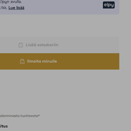
Elpyn avulla.
Elpy
/kk.
Lue lisää
Lisää ostoskoriin
Ilmoita minulle
alleimmasta tuotteesta*
itus