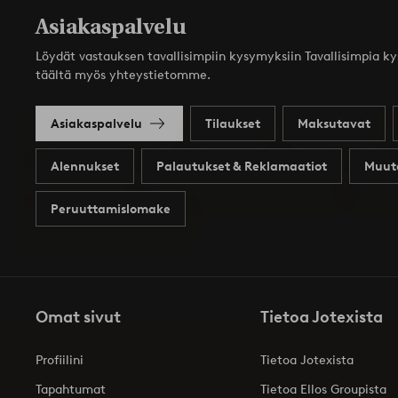
Asiakaspalvelu
Löydät vastauksen tavallisimpiin kysymyksiin Tavallisimpia k
täältä myös yhteystietomme.
Asiakaspalvelu
Tilaukset
Maksutavat
Alennukset
Palautukset & Reklamaatiot
Muut
Peruuttamislomake
Omat sivut
Tietoa Jotexista
Profiilini
Tietoa Jotexista
Tapahtumat
Tietoa Ellos Groupista