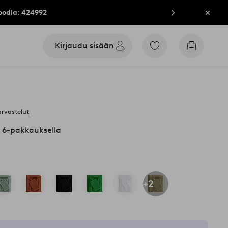
oodia: 424992
Sulje
Kirjaudu sisään
Siirry
Siirry
merkittyihin
ostoskori
suosikkituotteisiin
arvostelut
 6-pakkauksella
+2