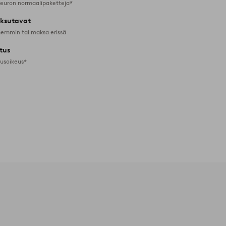
 euron normaalipaketteja*
ksutavat
emmin tai maksa erissä
tus
tusoikeus*