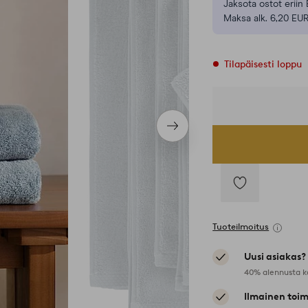
Jaksota ostot eriin 
Maksa alk. 6,20 EUR
Tilapäisesti loppu
Seuraava
tuote
Lisää
suosikkeihin
Tuoteilmoitus
Uusi asiakas?
40% alennusta k
Ilmainen toim