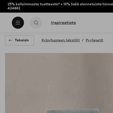
25% kalleimmasta tuotteesta* + 10% lisää alennetuista hinnoi
424882
Inspiraatiota
Takaisin
Kylpyhuoneen tekstiilit
Pyyhesetit