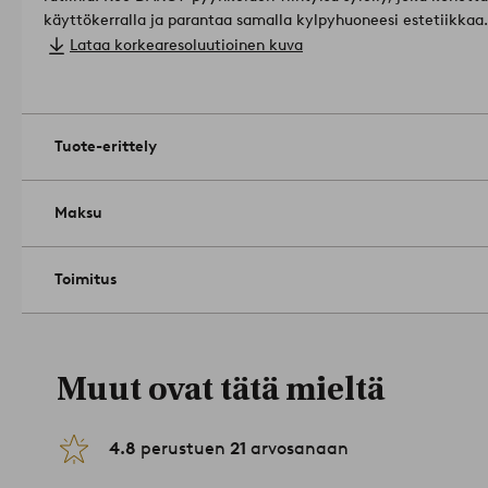
käyttökerralla ja parantaa samalla kylpyhuoneesi estetiikkaa.
Mitat: 2 x 30x50 cm. 2 x 50x70 cm. 2 x 70x140 cm. 2 x 70x14
Lataa korkearesoluutioinen kuva
Paino: 450 g/m².
Helläpesu 60 asteessa. Silitys korkealla läm
keskilämmöllä. Älä käytä valkaisuainetta. Pese ennen käyttöä
2230502-13-0
Tuote-erittely
Maksu
Toimitus
Muut ovat tätä mieltä
4.8
perustuen
21
arvosanaan