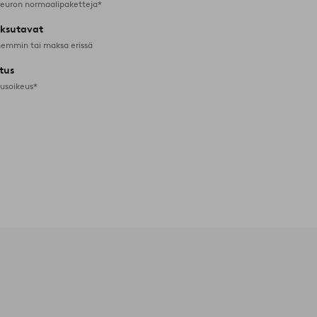
 euron normaalipaketteja*
ksutavat
emmin tai maksa erissä
tus
tusoikeus*