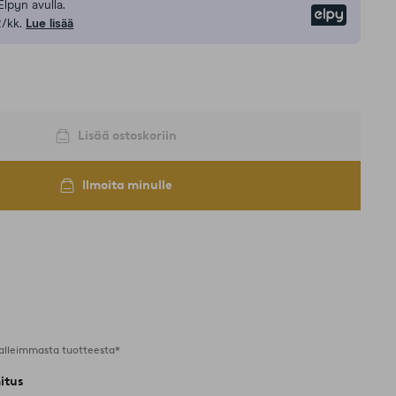
Elpyn avulla.
Elpy
/kk.
Lue lisää
Lisää ostoskoriin
Ilmoita minulle
alleimmasta tuotteesta*
itus