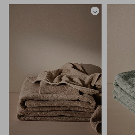
Lisää
suosikkeihin