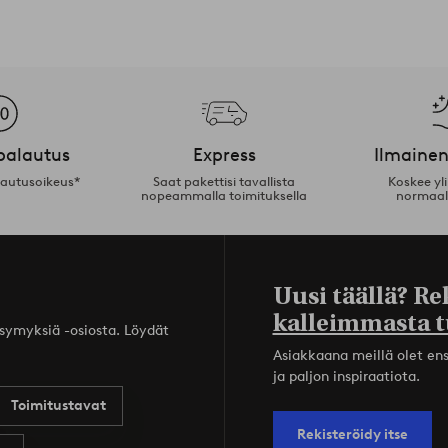
palautus
Express
Ilmainen
lautusoikeus*
Saat pakettisi tavallista
Koskee yl
nopeammalla toimituksella
normaal
Uusi täällä? Re
kalleimmasta t
ysymyksiä -osiosta. Löydät
Asiakkaana meillä olet ensi
ja paljon inspiraatiota.
Toimitustavat
Rekisteröidy itse