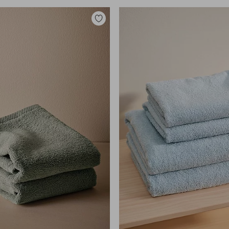
Lisää
suosikkeihin