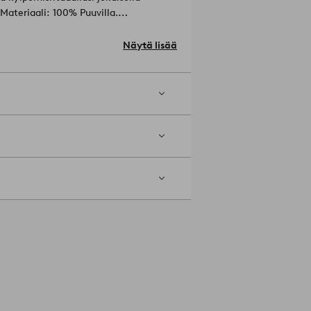
Materiaali: 100% Puuvilla.
0 cm.
pötilalla (max 200ºC). Rumpukuivaa
Näytä lisää
. Ei kuivapesua.
Tuotenumero: