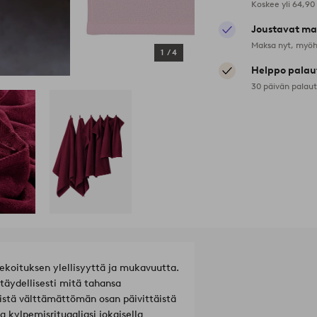
Koskee yli 64,90
Joustavat ma
Maksa nyt, myöh
1
/
4
Helppo palau
30 päivän palau
koituksen ylellisyyttä ja mukavuutta.
täydellisesti mitä tahansa
istä välttämättömän osan päivittäistä
a kylpemisrituaaliasi jokaisella