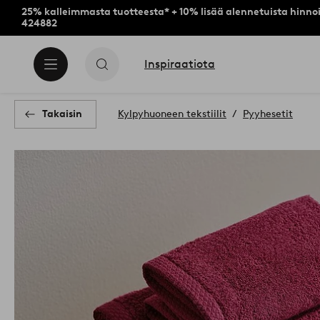
25% kalleimmasta tuotteesta* + 10% lisää alennetuista hinnoi
424882
Inspiraatiota
Takaisin
Kylpyhuoneen tekstiilit
Pyyhesetit