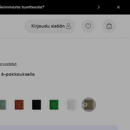
lleimmasta tuotteesta*
Sulje
Kirjaudu sisään
Siirry
Siirry
merkittyihin
ostoskori
suosikkituotteisiin
arvostelut
 6-pakkauksella
+2