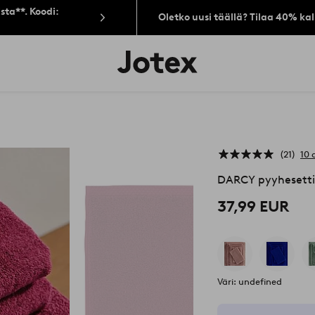
sta**. Koodi:
Oletko uusi täällä? Tilaa 40% ka
Jotex-
logo
–
siirry
aloitussivulle
21
10 
DARCY pyyhesetti
37,99 EUR
Väri: undefined