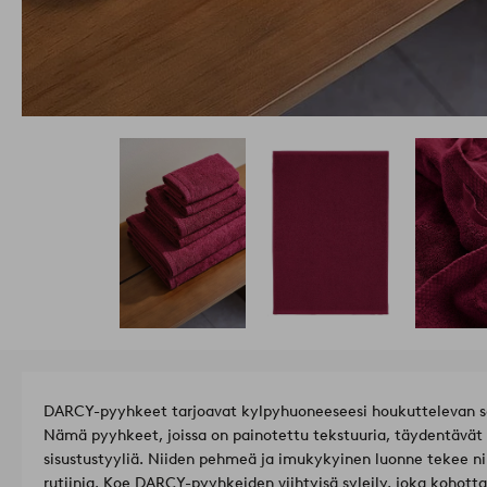
DARCY-pyyhkeet tarjoavat kylpyhuoneeseesi houkuttelevan se
Nämä pyyhkeet, joissa on painotettu tekstuuria, täydentävät 
sisustustyyliä. Niiden pehmeä ja imukykyinen luonne tekee ni
rutiinia. Koe DARCY-pyyhkeiden viihtyisä syleily, joka kohotta