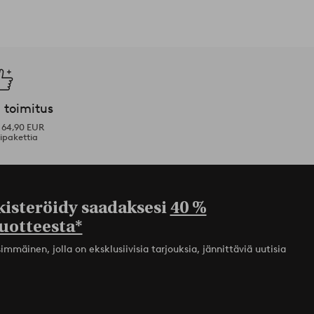
 toimitus
i 64,90 EUR
ipakettia
kisteröidy saadaksesi
40 %
uotteesta*
mmäinen, jolla on eksklusiivisia tarjouksia, jännittäviä uutisia