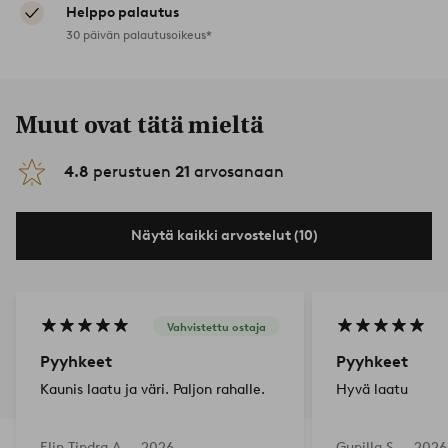
Helppo palautus
30 päivän palautusoikeus*
Muut ovat tätä mieltä
4.8
perustuen
21
arvosanaan
Näytä kaikki arvostelut (10)
Vahvistettu ostaja
Pyyhkeet
Pyyhkeet
Kaunis laatu ja väri. Paljon rahalle.
Hyvä laatu
Elin Tindra A —
2026-
Gunilla S —
2026