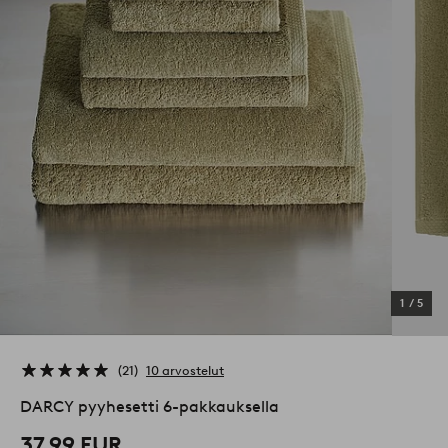
1
/
5
21
10 arvostelut
DARCY pyyhesetti 6-pakkauksella
37,99 EUR