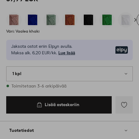
Väri: Vaalea khaki
Jaksota ostot eriin Elpyn avulla.
Elpy
Maksa alk. 6,20 EUR/kk.
Lue lisää
1 kpl
Varastossa
Toimitetaan 3-6 arkipäivää
Lisää ostoskoriin
Lisää
suosikkeih
Tuotetiedot