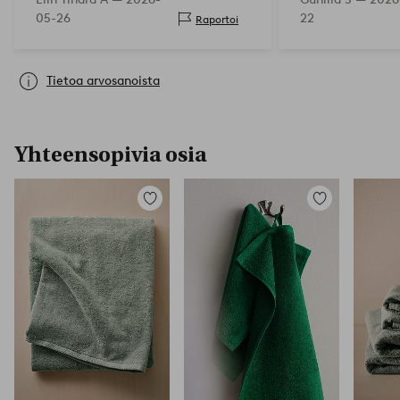
05-26
22
Raportoi
Tietoa arvosanoista
Yhteensopivia osia
Lisää
Lisää
suosikkeihin
suosikkeihin