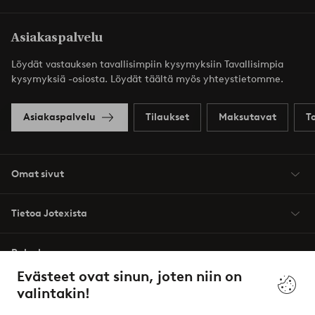
Asiakaspalvelu
Löydät vastauksen tavallisimpiin kysymyksiin Tavallisimpia
kysymyksiä -osiosta. Löydät täältä myös yhteystietomme.
Asiakaspalvelu
Tilaukset
Maksutavat
T
Omat sivut
Tietoa Jotexista
Palvelumme
Evästeet ovat sinun, joten niin on
valintakin!
Ehdot