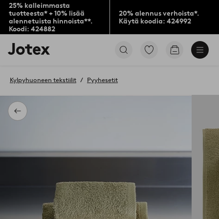
25% kalleimmasta
tuotteesta* + 10% lisää
20% alennus verhoista*.
alennetuista hinnoista**.
Käytä koodia: 424992
Koodi: 424882
Jotex-
Siirry
Siirry
logo
merkittyihin
ostoskoriin
–
suosikkituotteisiin
siirry
Kylpyhuoneen tekstiilit
Pyyhesetit
aloitussivulle
Takaisin