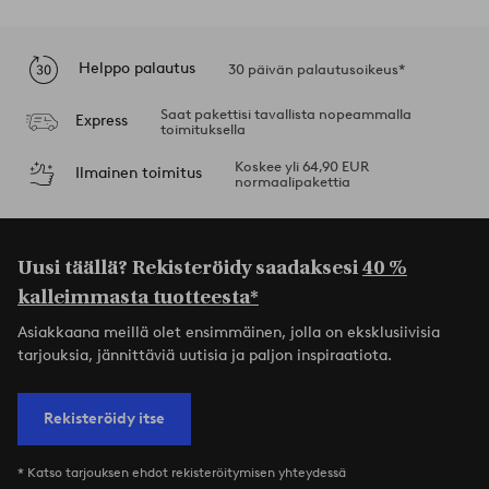
Helppo palautus
30 päivän palautusoikeus*
Saat pakettisi tavallista nopeammalla
Express
toimituksella
Koskee yli 64,90 EUR
Ilmainen toimitus
normaalipakettia
Uusi täällä? Rekisteröidy saadaksesi
40 %
kalleimmasta tuotteesta*
Asiakkaana meillä olet ensimmäinen, jolla on eksklusiivisia
tarjouksia, jännittäviä uutisia ja paljon inspiraatiota.
Rekisteröidy itse
* Katso tarjouksen ehdot rekisteröitymisen yhteydessä