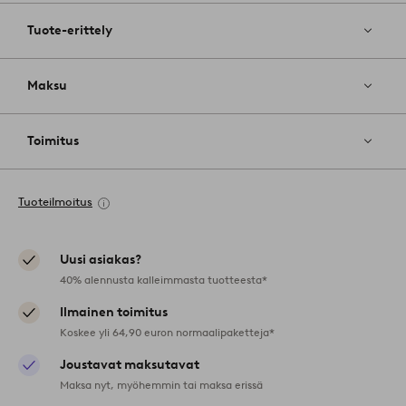
Tuote-erittely
Maksu
Toimitus
Tuoteilmoitus
Uusi asiakas?
40% alennusta kalleimmasta tuotteesta*
Ilmainen toimitus
Koskee yli 64,90 euron normaalipaketteja*
Joustavat maksutavat
Maksa nyt, myöhemmin tai maksa erissä