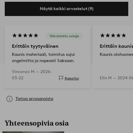
Näytä kaikki arvostelut (9)
Vahvistettu ostaja
Erittäin tyytyväinen
Erittäin kauni
Kaunis materiaali, toimitus sujui
Kaunis olohuone
ongelmitta ja nopeasti Saksaan.
Vincenzo M —
2026-
03-22
Elin M —
2024-06
Raportoi
Tietoa arvosanoista
Yhteensopivia osia