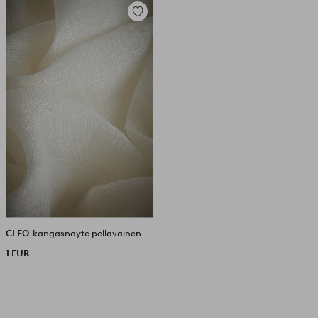
Lisää
suosikkeihin
CLEO
kangasnäyte pellavainen
1 EUR