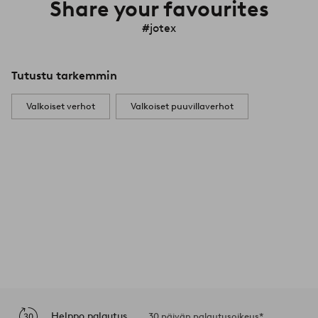
Share your favourites
#jotex
Tutustu tarkemmin
Valkoiset verhot
Valkoiset puuvillaverhot
Helppo palautus
30 päivän palautusoikeus*