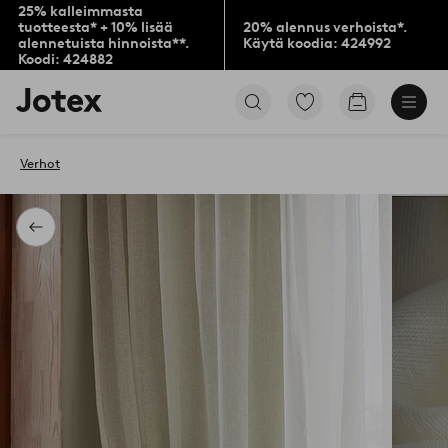
25% kalleimmasta
tuotteesta* + 10% lisää
20% alennus verhoista*.
alennetuista hinnoista**.
Käytä koodia: 424992
Koodi: 424882
Jotex-
Siirry
Siirry
logo
merkittyihin
ostoskoriin
–
suosikkituotteisiin
siirry
Verhot
aloitussivulle
Takaisin