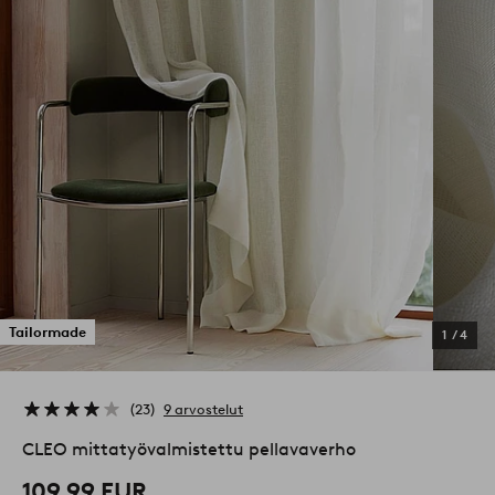
Tailormade
1
/
4
23
9 arvostelut
CLEO mittatyövalmistettu pellavaverho
109,99 EUR