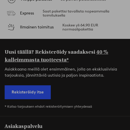
Saat pakettisi tavallista nopeammalla
Express
toimituksella
Koskee yli 64,90 EUR
Ilmainen toimitus
normaalipakettia
Uusi täällä? Rekisteröidy saadaksesi
40 %
kalleimmasta tuotteesta*
Asiakkaana meillä olet ensimmäinen, jolla on eksklusiivisia
tarjouksia, jännittäviä uutisia ja paljon inspiraatiota.
Rekisteröidy itse
* Katso tarjouksen ehdot rekisteröitymisen yhteydessä
Asiakaspalvelu