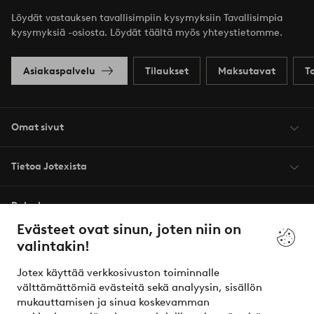
Löydät vastauksen tavallisimpiin kysymyksiin Tavallisimpia
kysymyksiä -osiosta. Löydät täältä myös yhteystietomme.
Asiakaspalvelu
Tilaukset
Maksutavat
T
Omat sivut
Tietoa Jotexista
Palvelumme
Evästeet ovat sinun, joten niin on
valintakin!
Ehdot
Jotex käyttää verkkosivuston toiminnalle
Ystävät
välttämättömiä evästeitä sekä analyysin, sisällön
mukauttamisen ja sinua koskevamman