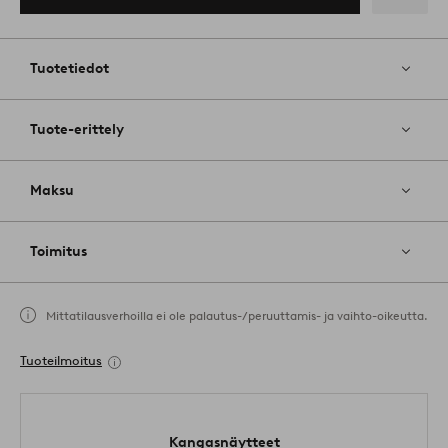
ostoskoriin
Lisää
suosikkeih
Tuotetiedot
Tuote-erittely
Maksu
Toimitus
Mittatilausverhoilla ei ole palautus-/peruuttamis- ja vaihto-oikeutta.
Tuoteilmoitus
Kangasnäytteet