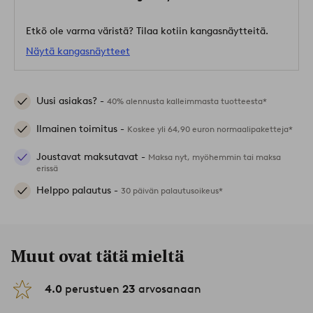
Etkö ole varma väristä? Tilaa kotiin kangasnäytteitä.
Näytä kangasnäytteet
Uusi asiakas? -
40% alennusta kalleimmasta tuotteesta*
Ilmainen toimitus -
Koskee yli 64,90 euron normaalipaketteja*
Joustavat maksutavat -
Maksa nyt, myöhemmin tai maksa
erissä
Helppo palautus -
30 päivän palautusoikeus*
Muut ovat tätä mieltä
4.0
perustuen
23
arvosanaan