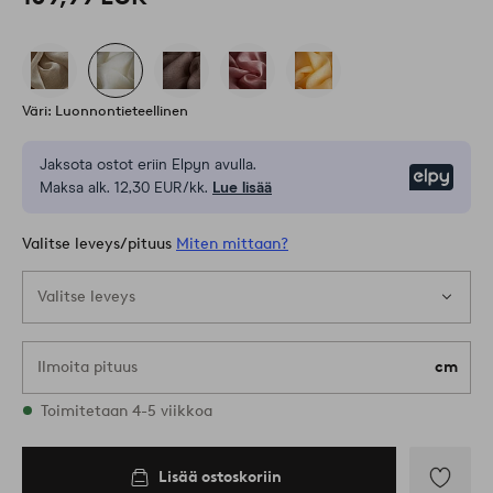
Väri: Luonnontieteellinen
Jaksota ostot eriin Elpyn avulla.
Elpy
Maksa alk. 12,30 EUR/kk.
Lue lisää
Valitse leveys/pituus
Miten mittaan?
Valitse leveys
Ilmoita pituus
cm
Varastossa on kaikkia kokoja
Toimitetaan 4-5 viikkoa
E075
Lisää ostoskoriin
Lisää