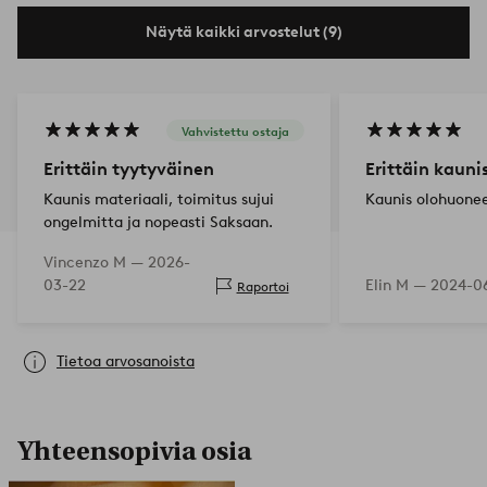
Näytä kaikki arvostelut (9)
Vahvistettu ostaja
Erittäin tyytyväinen
Erittäin kauni
Kaunis materiaali, toimitus sujui
Kaunis olohuone
ongelmitta ja nopeasti Saksaan.
Vincenzo M —
2026-
03-22
Elin M —
2024-06
Raportoi
Tietoa arvosanoista
Yhteensopivia osia