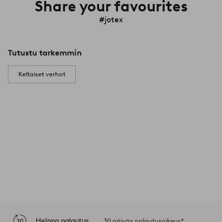
Share your favourites
#jotex
Tutustu tarkemmin
Keltaiset verhot
Helppo palautus
30 päivän palautusoikeus*