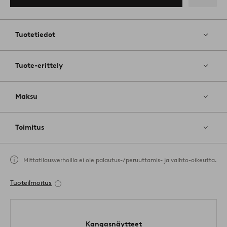
ostoskoriin
Lisää
suosikkeih
Tuotetiedot
Tuote-erittely
Maksu
Toimitus
Mittatilausverhoilla ei ole palautus-/peruuttamis- ja vaihto-oikeutta.
Tuoteilmoitus
Kangasnäytteet