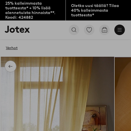
25% kalleimmasta
Oletko uusi täällä? Tilaa
tuotteesta* + 10% lisää
40% kalleimmasta
alennetuista hinnoista**.
tuotteesta*
Koodi: 424882
Jotex-
Siirry
Siirry
logo
merkittyihin
ostoskoriin
–
suosikkituotteisiin
siirry
Verhot
aloitussivulle
Takaisin