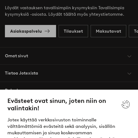
Löydät vastauksen tavallisimpiin kysymyksiin Tavallisimpia
kysymyksiä -osiosta. Löydät täältä myös yhteystietomme.
Asiakaspalvelu
Tilaukset
Maksutavat
T
Omat sivut
Tietoa Jotexista
Palvelumme
Evästeet ovat sinun, joten niin on
valintakin!
Ehdot
Jotex käyttää verkkosivuston toiminnalle
Ystävät
välttämättömiä evästeitä sekä analyysin, sisällön
mukauttamisen ja sinua koskevamman