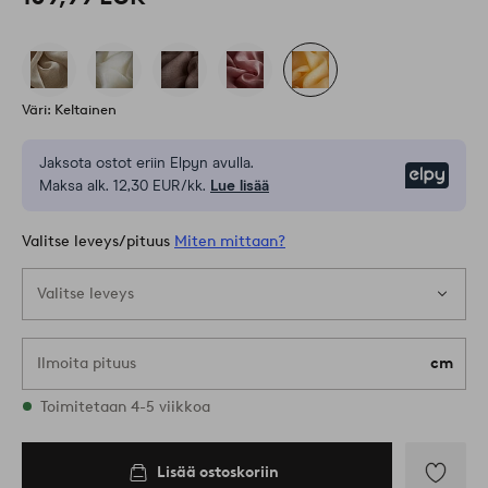
Väri: Keltainen
Jaksota ostot eriin Elpyn avulla.
Elpy
Maksa alk. 12,30 EUR/kk.
Lue lisää
Valitse leveys/pituus
Miten mittaan?
Valitse leveys
Ilmoita pituus
cm
Varastossa on kaikkia kokoja
Toimitetaan 4-5 viikkoa
E075
Lisää ostoskoriin
Lisää