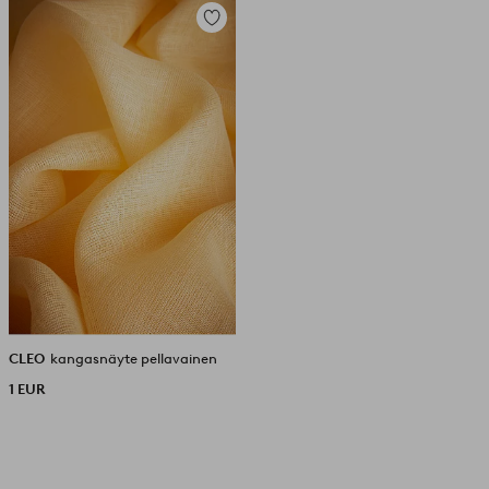
Lisää
suosikkeihin
CLEO
kangasnäyte pellavainen
1 EUR