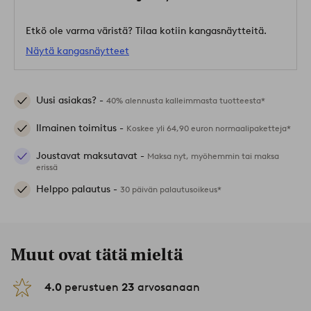
Etkö ole varma väristä? Tilaa kotiin kangasnäytteitä.
Näytä kangasnäytteet
Uusi asiakas? -
40% alennusta kalleimmasta tuotteesta*
Ilmainen toimitus -
Koskee yli 64,90 euron normaalipaketteja*
Joustavat maksutavat -
Maksa nyt, myöhemmin tai maksa
erissä
Helppo palautus -
30 päivän palautusoikeus*
Muut ovat tätä mieltä
4.0
perustuen
23
arvosanaan