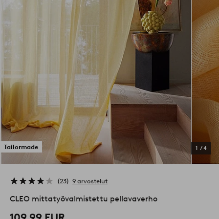
Tailormade
1
/
4
23
9 arvostelut
CLEO mittatyövalmistettu pellavaverho
109,99 EUR