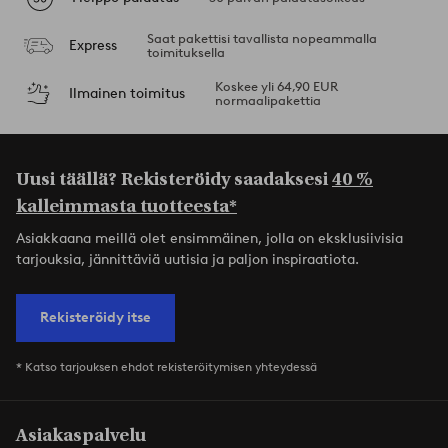
Saat pakettisi tavallista nopeammalla
Express
toimituksella
Koskee yli 64,90 EUR
Ilmainen toimitus
normaalipakettia
Uusi täällä? Rekisteröidy saadaksesi
40 %
kalleimmasta tuotteesta*
Asiakkaana meillä olet ensimmäinen, jolla on eksklusiivisia
tarjouksia, jännittäviä uutisia ja paljon inspiraatiota.
Rekisteröidy itse
* Katso tarjouksen ehdot rekisteröitymisen yhteydessä
Asiakaspalvelu