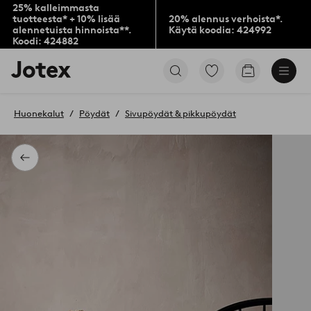
25% kalleimmasta
tuotteesta* + 10% lisää
20% alennus verhoista*.
alennetuista hinnoista**.
Käytä koodia: 424992
Koodi: 424882
Jotex-
Siirry
Siirry
logo
merkittyihin
ostoskoriin
–
suosikkituotteisiin
siirry
Huonekalut
Pöydät
Sivupöydät & pikkupöydät
aloitussivulle
Takaisin