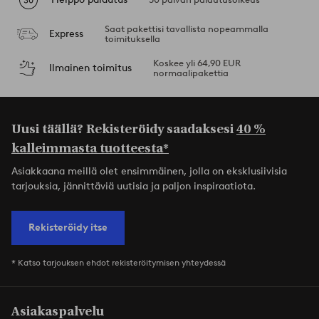
Saat pakettisi tavallista nopeammalla
Express
toimituksella
Koskee yli 64,90 EUR
Ilmainen toimitus
normaalipakettia
Uusi täällä? Rekisteröidy saadaksesi
40 %
kalleimmasta tuotteesta*
Asiakkaana meillä olet ensimmäinen, jolla on eksklusiivisia
tarjouksia, jännittäviä uutisia ja paljon inspiraatiota.
Rekisteröidy itse
* Katso tarjouksen ehdot rekisteröitymisen yhteydessä
Asiakaspalvelu