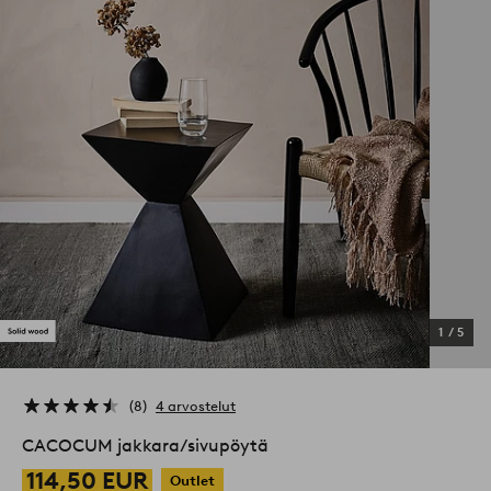
1
/
5
8
4 arvostelut
CACOCUM jakkara/sivupöytä
114,50 EUR
Outlet