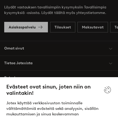
Löydät vastauksen tavallisimpiin kysymyksiin Tavallisimpia
kysymyksiä -osiosta. Löydät täältä myös yhteystietomme.
Asiakaspalvelu
Tilaukset
Maksutavat
T
Omat sivut
Tietoa Jotexista
Palvelumme
Evästeet ovat sinun, joten niin on
valintakin!
Ehdot
Jotex käyttää verkkosivuston toiminnalle
Ystävät
välttämättömiä evästeitä sekä analyysin, sisällön
mukauttamisen ja sinua koskevamman