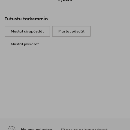
Tutustu tarkemmin
Mustat sivupöydät
Mustat pöydät
Mustat jakkarat
Helppo palautus
30 päivän palautusoikeus*