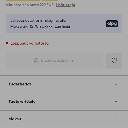
Alkuperäinen hinta
229 EUR
Lisätietoja
Jaksota ostot eriin Elpyn avulla.
Elpy
Maksa alk. 12,70 EUR/kk.
Lue lisää
Loppunut varastosta
Lisää ostoskoriin
Lisää
suosikkeih
Tuotetiedot
Tuote-erittely
Maksu