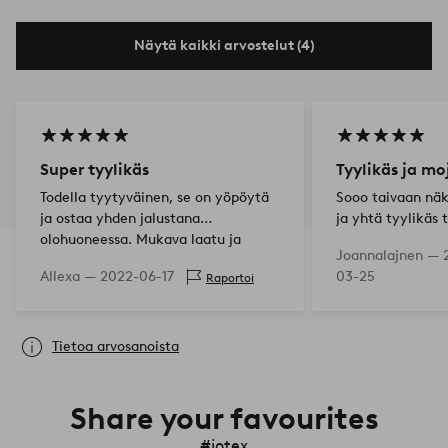
Näytä kaikki arvostelut (4)
Super tyylikäs
Tyylikäs ja mo
Todella tyytyväinen, se on yöpöytä
Sooo taivaan näk
ja ostaa yhden jalustana
ja yhtä tyylikäs 
olohuoneessa. Mukava laatu ja
kuvassa
Joannalajnen —
ainutlaatuinen muoto.
Allexa —
2022-06-17
03-25
Raportoi
Tietoa arvosanoista
Share your favourites
#jotex