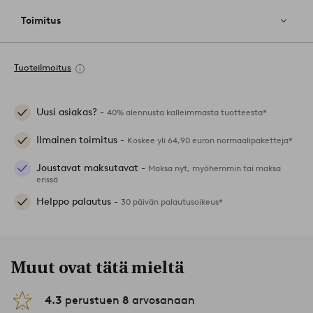
Toimitus
Tuoteilmoitus
Uusi asiakas? -
40% alennusta kalleimmasta tuotteesta*
Ilmainen toimitus -
Koskee yli 64,90 euron normaalipaketteja*
Joustavat maksutavat -
Maksa nyt, myöhemmin tai maksa
erissä
Helppo palautus -
30 päivän palautusoikeus*
Muut ovat tätä mieltä
4.3
perustuen
8
arvosanaan