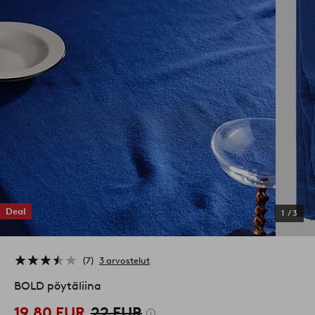
Deal
1
/
3
7
3 arvostelut
BOLD pöytäliina
19,80 EUR
22 EUR