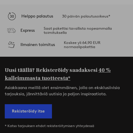
Helppo palautus
30 päivän palautusoikeus*
Saat pakettisi tavallista nopeammalla
Express
toimituksella
Koskee yli 64,90 EUR
Ilmainen toimitus
normaalipakettia
Uusi täällä? Rekisteröidy saadaksesi
40 %
kalleimmasta tuotteesta*
Asiakkaana meillä olet ensimmäinen, jolla on eksklusiivisia
tarjouksia, jännittäviä uutisia ja paljon inspiraatiota.
Rekisteröidy itse
* Katso tarjouksen ehdot rekisteröitymisen yhteydessä