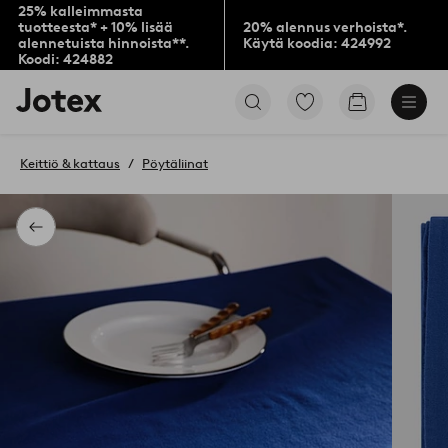
25% kalleimmasta
tuotteesta* + 10% lisää
20% alennus verhoista*.
alennetuista hinnoista**.
Käytä koodia: 424992
Koodi: 424882
Jotex-
Siirry
Siirry
logo
merkittyihin
ostoskoriin
–
suosikkituotteisiin
siirry
Keittiö & kattaus
Pöytäliinat
aloitussivulle
Takaisin