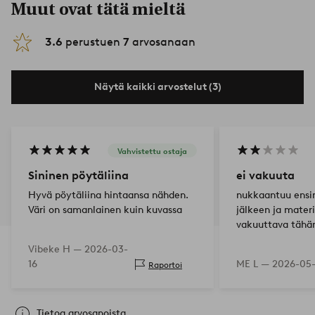
Muut ovat tätä mieltä
3.6
perustuen
7
arvosanaan
Näytä kaikki arvostelut (3)
Vahvistettu ostaja
Sininen pöytäliina
ei vakuuta
Hyvä pöytäliina hintaansa nähden.
nukkaantuu ens
Väri on samanlainen kuin kuvassa
jälkeen ja materi
vakuuttava tähä
Vibeke H —
2026-03-
16
ME L —
2026-05
Raportoi
Tietoa arvosanoista