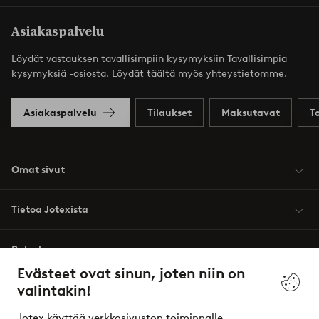
Asiakaspalvelu
Löydät vastauksen tavallisimpiin kysymyksiin Tavallisimpia
kysymyksiä -osiosta. Löydät täältä myös yhteystietomme.
Asiakaspalvelu
Tilaukset
Maksutavat
T
Omat sivut
Tietoa Jotexista
Palvelumme
Evästeet ovat sinun, joten niin on
valintakin!
Ehdot
Jotex käyttää verkkosivuston toiminnalle