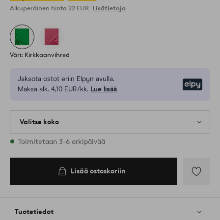
Alkuperäinen hinta
22 EUR
Lisätietoja
Väri: Kirkkaanvihreä
Jaksota ostot eriin Elpyn avulla.
Elpy
Maksa alk. 4,10 EUR/kk.
Lue lisää
Valitse koko
Varastossa on kaikkia kokoja
Toimitetaan 3-6 arkipäivää
145
Lisää ostoskoriin
Lisää
ostoskoriin
Lisää
suosikkeih
Tuotetiedot