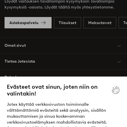
Löydät vastauksen tavallisimpiin kysymyksiin Tavallisimpia
kysymyksiä -osiosta. Löydät täältä myös yhteystietomme.
Asiakaspalvelu
Tilaukset
Maksutavat
T
Omat sivut
Tietoa Jotexista
Palvelumme
Evästeet ovat sinun, joten niin on
valintakin!
Ehdot
Jotex käyttää verkkosivuston toiminnalle
Ystävät
välttämättömiä evästeitä sekä analyysin, sisällön
mukauttamisen ja sinua koskevamman
verkkosivustoelämyksen mahdollistavia evästeitä.