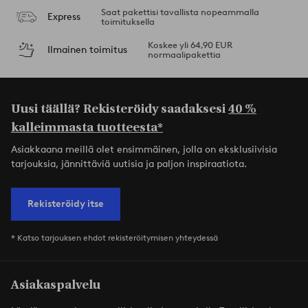
Saat pakettisi tavallista nopeammalla
Express
toimituksella
Koskee yli 64,90 EUR
Ilmainen toimitus
normaalipakettia
Uusi täällä? Rekisteröidy saadaksesi
40 %
kalleimmasta tuotteesta*
Asiakkaana meillä olet ensimmäinen, jolla on eksklusiivisia
tarjouksia, jännittäviä uutisia ja paljon inspiraatiota.
Rekisteröidy itse
* Katso tarjouksen ehdot rekisteröitymisen yhteydessä
Asiakaspalvelu