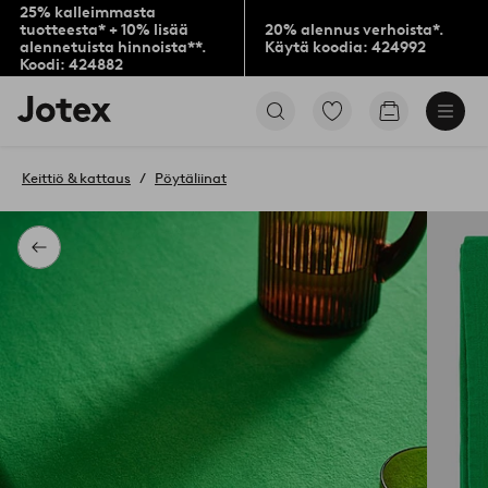
25% kalleimmasta
tuotteesta* + 10% lisää
20% alennus verhoista*.
alennetuista hinnoista**.
Käytä koodia: 424992
Koodi: 424882
Jotex-
Siirry
Siirry
logo
merkittyihin
ostoskoriin
–
suosikkituotteisiin
siirry
Keittiö & kattaus
Pöytäliinat
aloitussivulle
Takaisin