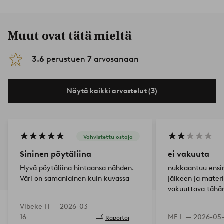
Muut ovat tätä mieltä
3.6
perustuen
7
arvosanaan
Näytä kaikki arvostelut (3)
Vahvistettu ostaja
Sininen pöytäliina
ei vakuuta
Hyvä pöytäliina hintaansa nähden.
nukkaantuu ens
Väri on samanlainen kuin kuvassa
jälkeen ja materi
vakuuttava tähä
Vibeke H —
2026-03-
16
ME L —
2026-05
Raportoi