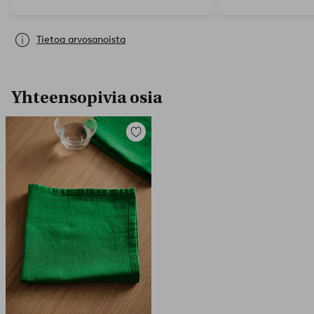
Tietoa arvosanoista
Yhteensopivia osia
Lisää
suosikkeihin