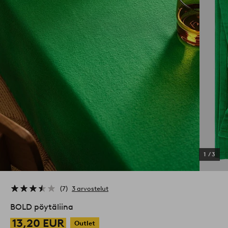
1
/
3
7
3 arvostelut
BOLD pöytäliina
13,20 EUR
Outlet