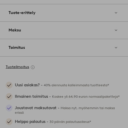
Tuote-erittely
Maksu
Toimitus
Tuoteilmoitus
Uusi asiakas? -
40% alennusta kalleimmasta tuotteesta*
Ilmainen toimitus -
Koskee yli 64,90 euron normaalipaketteja*
Joustavat maksutavat -
Maksa nyt, myöhemmin tai maksa
erissä
Helppo palautus -
30 päivän palautusoikeus*