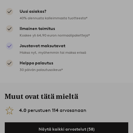
Uusi asiakas?
40% alennusta kalleimmasta tuotteesta*
Ilmainen toimitus
Koskee yli 64,90 euron normaalipaketteja*
Joustavat maksutavat
Maksa nyt, myöhemmin tai maksa erissä
Helppo palautus
30 päivän palautusoikeus*
Muut ovat tätä mieltä
4.0
perustuen
114
arvosanaan
Näytä kaikki arvostelut (58)