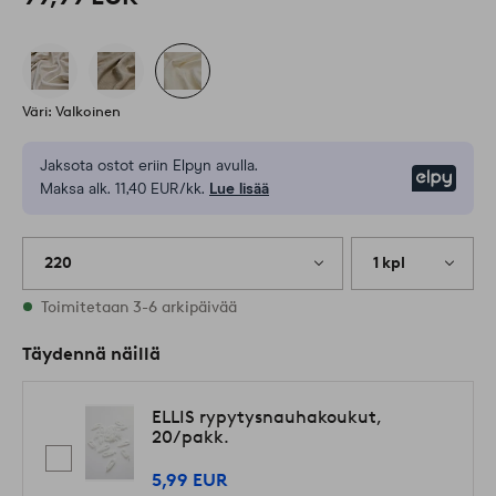
Väri: Valkoinen
Jaksota ostot eriin Elpyn avulla.
Elpy
Maksa alk. 11,40 EUR/kk.
Lue lisää
220
1 kpl
Varastossa
Toimitetaan 3-6 arkipäivää
Täydennä näillä
ELLIS rypytysnauhakoukut,
20/pakk.
5,99 EUR