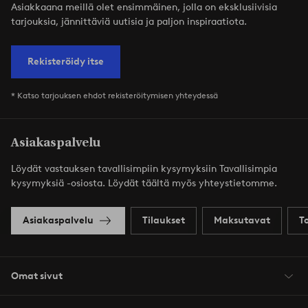
Asiakkaana meillä olet ensimmäinen, jolla on eksklusiivisia
tarjouksia, jännittäviä uutisia ja paljon inspiraatiota.
Rekisteröidy itse
* Katso tarjouksen ehdot rekisteröitymisen yhteydessä
Asiakaspalvelu
Löydät vastauksen tavallisimpiin kysymyksiin Tavallisimpia
kysymyksiä -osiosta. Löydät täältä myös yhteystietomme.
Asiakaspalvelu
Tilaukset
Maksutavat
T
Omat sivut