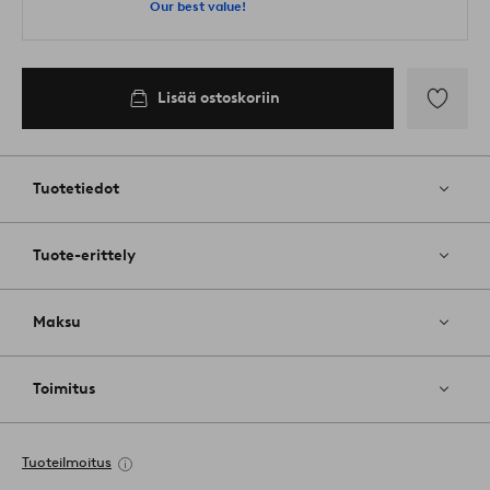
Our best value!
Lisää ostoskoriin
Lisää
suosikkeih
Tuotetiedot
Tuote-erittely
Maksu
Toimitus
Tuoteilmoitus