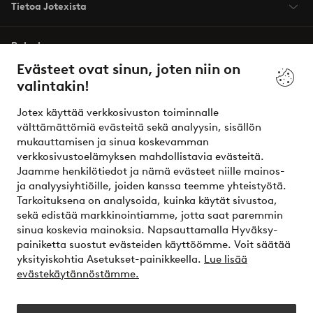
Tietoa Jotexista
Palvelumme
Evästeet ovat sinun, joten niin on
valintakin!
Ehdot
Jotex käyttää verkkosivuston toiminnalle
Ystävät
välttämättömiä evästeitä sekä analyysin, sisällön
mukauttamisen ja sinua koskevamman
verkkosivustoelämyksen mahdollistavia evästeitä.
Jaamme henkilötiedot ja nämä evästeet niille mainos-
Turvalliset maksut – maksa nyt tai erissä
ja analyysiyhtiöille, joiden kanssa teemme yhteistyötä.
Tarkoituksena on analysoida, kuinka käytät sivustoa,
Haluatko tietää
lisää maksuvaihtoehdoistamme
?
sekä edistää markkinointiamme, jotta saat paremmin
elpy
sinua koskevia mainoksia. Napsauttamalla Hyväksy-
painiketta suostut evästeiden käyttöömme. Voit säätää
yksityiskohtia Asetukset-painikkeella.
Lue lisää
evästekäytännöstämme.
Suomi - Valitse maa