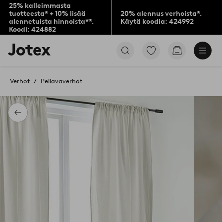
25% kalleimmasta
tuotteesta* + 10% lisää
20% alennus verhoista*.
alennetuista hinnoista**.
Käytä koodia: 424992
Koodi: 424882
Jotex-
Siirry
Siirry
logo
merkittyihin
ostoskoriin
–
suosikkituotteisiin
siirry
Verhot
Pellavaverhot
aloitussivulle
Takaisin