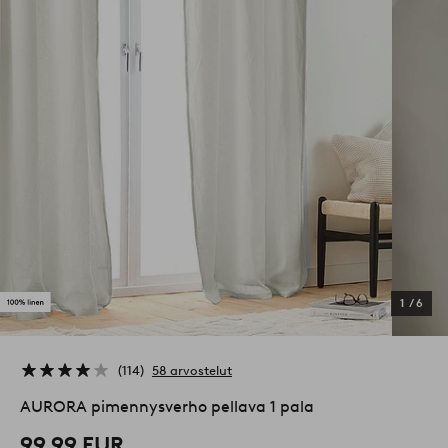
1
/
6
114
58 arvostelut
AURORA pimennysverho pellava 1 pala
99,99 EUR