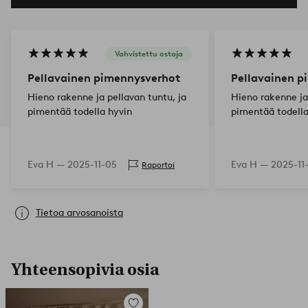
Vahvistettu ostaja
Pellavainen pimennysverhot
Pellavainen p
Hieno rakenne ja pellavan tuntu, ja
Hieno rakenne ja
pimentää todella hyvin
pimentää todella
Eva H —
2025-11-05
Eva H —
2025-11
Raportoi
Tietoa arvosanoista
Yhteensopivia osia
Lisää