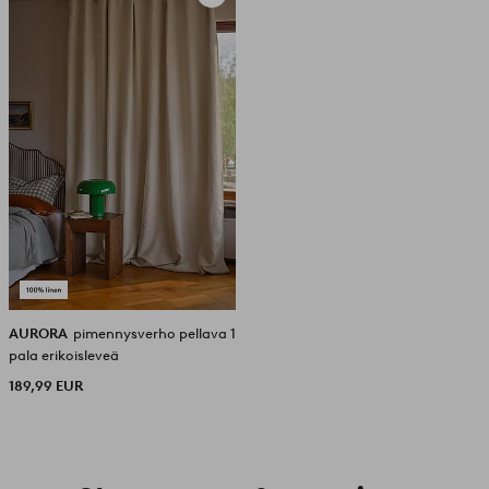
suosikkeihin
AURORA
pimennysverho pellava 1
pala erikoisleveä
189,99 EUR