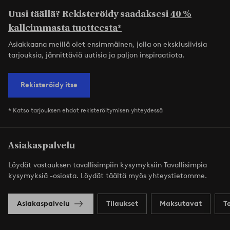
Uusi täällä? Rekisteröidy saadaksesi
40 %
kalleimmasta tuotteesta*
Asiakkaana meillä olet ensimmäinen, jolla on eksklusiivisia
tarjouksia, jännittäviä uutisia ja paljon inspiraatiota.
Rekisteröidy itse
* Katso tarjouksen ehdot rekisteröitymisen yhteydessä
Asiakaspalvelu
Löydät vastauksen tavallisimpiin kysymyksiin Tavallisimpia
kysymyksiä -osiosta. Löydät täältä myös yhteystietomme.
Asiakaspalvelu
Tilaukset
Maksutavat
T