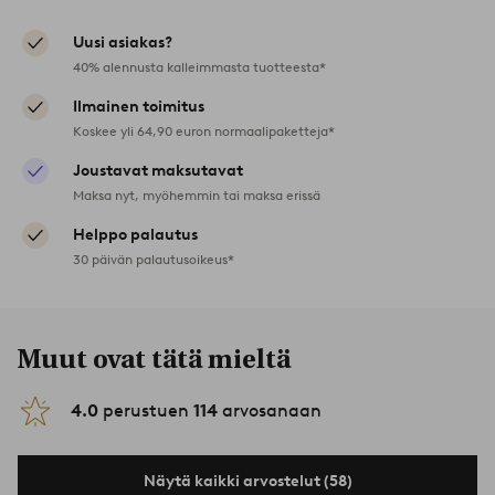
Uusi asiakas?
40% alennusta kalleimmasta tuotteesta*
Ilmainen toimitus
Koskee yli 64,90 euron normaalipaketteja*
Joustavat maksutavat
Maksa nyt, myöhemmin tai maksa erissä
Helppo palautus
30 päivän palautusoikeus*
Muut ovat tätä mieltä
4.0
perustuen
114
arvosanaan
Näytä kaikki arvostelut (58)