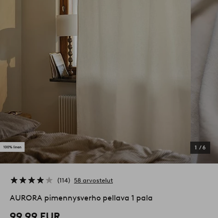
1
/
6
114
58 arvostelut
AURORA pimennysverho pellava 1 pala
99,99 EUR