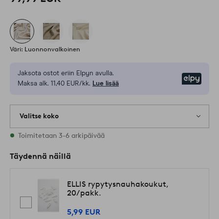
Väri: Luonnonvalkoinen
Jaksota ostot eriin Elpyn avulla.
Elpy
Maksa alk. 11,40 EUR/kk.
Lue lisää
Valitse koko
Varastossa on kaikkia kokoja
Toimitetaan 3-6 arkipäivää
Täydennä näillä
ELLIS rypytysnauhakoukut,
20/pakk.
5,99 EUR