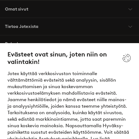
Omat sivut
Tietoa Jotexista
Palvelumme
Evästeet ovat sinun, joten niin on
valintakin!
Ehdot
Jotex käyttää verkkosivuston toiminnalle
Ystävät
välttämättömiä evästeitä sekä analyysin, sisällön
mukauttamisen ja sinua koskevamman
verkkosivustoelämyksen mahdollistavia evästeitä.
Jaamme henkilötiedot ja nämä evästeet niille mainos-
Turvalliset maksut – maksa nyt tai erissä
ja analyysiyhtiöille, joiden kanssa teemme yhteistyötä.
Tarkoituksena on analysoida, kuinka käytät sivustoa,
Haluatko tietää
lisää maksuvaihtoehdoistamme
?
sekä edistää markkinointiamme, jotta saat paremmin
elpy
sinua koskevia mainoksia. Napsauttamalla Hyväksy-
painiketta suostut evästeiden käyttöömme. Voit säätää
yksityiskohtia Asetukset-painikkeella.
Lue lisää