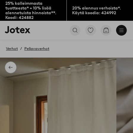
25% kalleimmasta
tuotteesta* + 10% lisää
20% alennus verhoista*.
alennetuista hinnoista**.
Käytä koodia: 424992
Koodi: 424882
Jotex-
Siirry
Siirry
logo
merkittyihin
ostoskoriin
–
suosikkituotteisiin
siirry
Verhot
Pellavaverhot
aloitussivulle
Takaisin