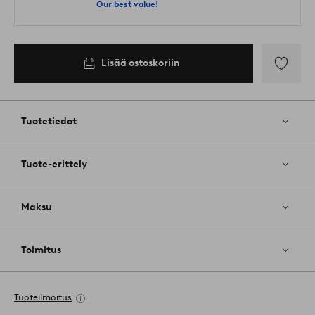
Our best value!
Lisää ostoskoriin
Lisää
suosikkeih
Tuotetiedot
Tuote-erittely
Maksu
Toimitus
Tuoteilmoitus