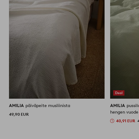
Deal
AMILIA
päiväpeite musliinista
AMILIA
pussil
hengen vuode
49,90 EUR
40,91 EUR