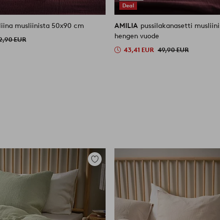
Deal
liina musliinista 50x90 cm
AMILIA
pussilakanasetti musliin
hengen vuode
2,90 EUR
43,41 EUR
49,90 EUR
Lisää
suosikkeihin