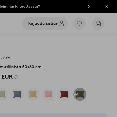
lleimmasta tuotteesta*
Sulje
Kirjaudu sisään
Siirry
Siirry
merkittyihin
ostoskori
suosikkituotteisiin
vostelu
 musliinista 50x60 cm
0 EUR
+4