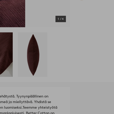
1
/
4
ehätystä. Tyynynpäällinen on
hmeä ja miellyttävä. Yhdistä se
en luomiseksi.
Teemme yhteistyötä
manlaajuisesti. Better Cotton on