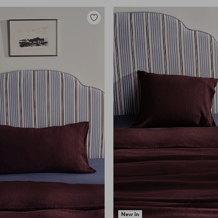
Lisää
suosikkeihin
New in