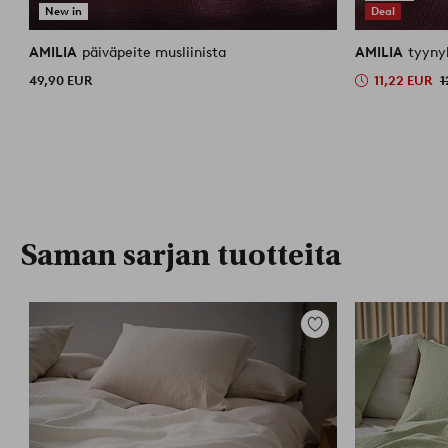
New in
Deal
AMILIA
päiväpeite musliinista
AMILIA
tyyny
49,90 EUR
11,22 EUR
1
Saman sarjan tuotteita
Lisää
suosikkeihin