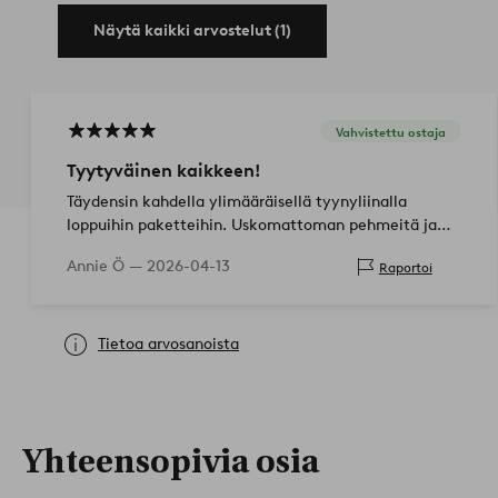
Näytä kaikki arvostelut (1)
Vahvistettu ostaja
Tyytyväinen kaikkeen!
Täydensin kahdella ylimääräisellä tyynyliinalla
loppuihin paketteihin. Uskomattoman pehmeitä ja
mukavia! Erittäin kauniita ja väri on juuri odotetun
Annie Ö —
2026-04-13
Raportoi
mukainen.
Tietoa arvosanoista
Yhteensopivia osia