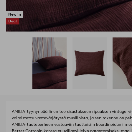
New in
Deal
AMILIA-tyynynpäällinen tuo sisustukseen ripauksen vintage-vi
valmistettu vaatevärjätystä musliinista, ja sen rakenne on pe
AMILIA-tuoteperheen vastaaviin tuotteisiin koordinoidun ilme
Better Cottonin kanssa puuvillanviljelyn parantamiseksi maail