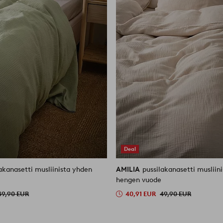
Deal
akanasetti musliinista yhden
AMILIA
pussilakanasetti musliin
hengen vuode
49,90 EUR
40,91 EUR
49,90 EUR