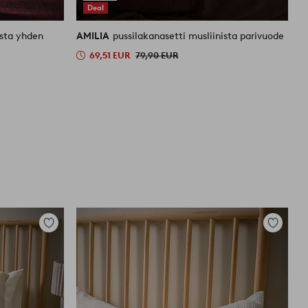
Deal
ista yhden
AMILIA
pussilakanasetti musliinista parivuode
69,51 EUR
79,90 EUR
Lisää
Lisää
suosikkeihin
suosikkei