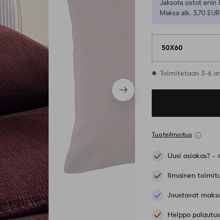
Jaksota ostot eriin 
Maksa alk. 3,70 EUR
50X60
Varastossa
Toimitetaan 3-6 a
Seuraava
tuote
Tuoteilmoitus
Uusi asiakas? -
Ilmainen toimit
Joustavat maks
Helppo palautus