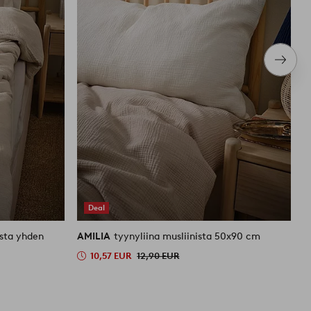
Seura
tuote
Deal
ista yhden
AMILIA
tyynyliina musliinista 50x90 cm
A
10,57 EUR
12,90 EUR
4