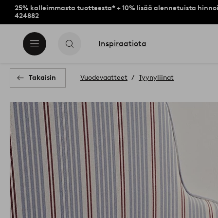
25% kalleimmasta tuotteesta* + 10% lisää alennetuista hinnoi
424882
Inspiraatiota
Takaisin
Vuodevaatteet
Tyynyliinat