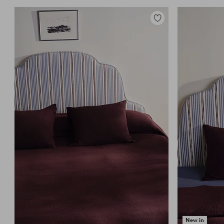
Lisää
suosikkeihin
New in