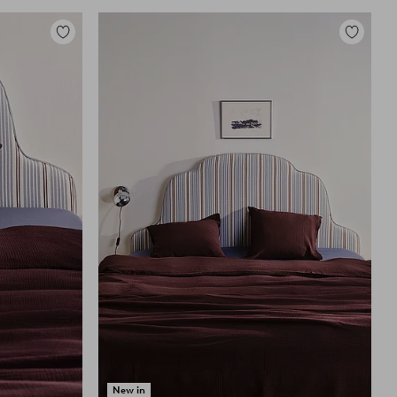
Lisää
Lisää
suosikkeihin
suosikkei
New in