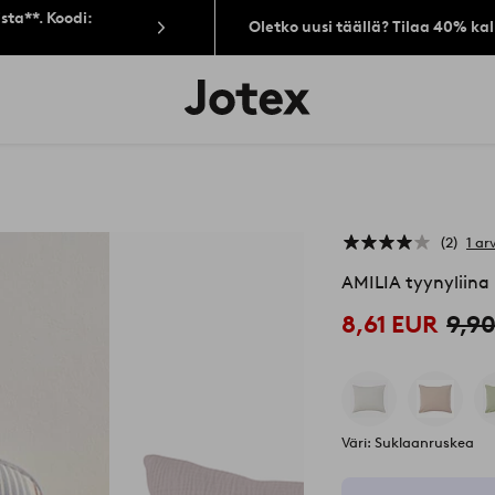
sta**. Koodi:
Oletko uusi täällä? Tilaa 40% ka
Jotex-
logo
–
siirry
aloitussivulle
2
1 ar
AMILIA tyynyliina
8,61 EUR
9,9
Väri: Suklaanruskea