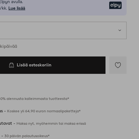
Elpyn avulla.
Elpy
/kk.
Lue lisää
rkipäivää
Lisää ostoskoriin
Lisää
suosikkeihin
40% alennusta kalleimmasta tuotteesta*
us -
Koskee yli 64,90 euron normaalipaketteja*
utavat -
Maksa nyt, myöhemmin tai maksa erissä
 -
30 päivän palautusoikeus*