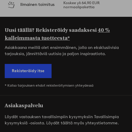
Koskee yli 64,90 EUR
Ilmainen toimitus
normaalipakettia
Uusi täällä? Rekisteröidy saadaksesi
40 %
kalleimmasta tuotteesta*
Asiakkaana meillä olet ensimmäinen, jolla on eksklusiivisia
tarjouksia, jännittäviä uutisia ja paljon inspiraatiota.
Rekisteröidy itse
* Katso tarjouksen ehdot rekisteröitymisen yhteydessä
Asiakaspalvelu
Löydät vastauksen tavallisimpiin kysymyksiin Tavallisimpia
kysymyksiä -osiosta. Löydät täältä myös yhteystietomme.