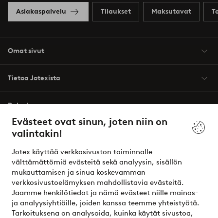
Asiakaspalvelu
Tilaukset
Maksutavat
T
Omat sivut
Tietoa Jotexista
Palvelumme
Evästeet ovat sinun, joten niin on
valintakin!
Ehdot
Jotex käyttää verkkosivuston toiminnalle
Ystävät
välttämättömiä evästeitä sekä analyysin, sisällön
mukauttamisen ja sinua koskevamman
verkkosivustoelämyksen mahdollistavia evästeitä.
Jaamme henkilötiedot ja nämä evästeet niille mainos-
Turvalliset maksut – maksa nyt tai erissä
ja analyysiyhtiöille, joiden kanssa teemme yhteistyötä.
Tarkoituksena on analysoida, kuinka käytät sivustoa,
Haluatko tietää
lisää maksuvaihtoehdoistamme
?