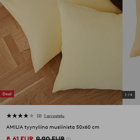
Deal
1
/
4
2
1 arvostelu
AMILIA tyynyliina musliinista 50x60 cm
8,61 EUR
9,90 EUR