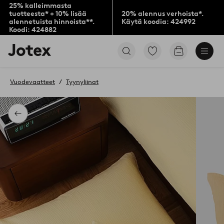
25% kalleimmasta
tuotteesta* + 10% lisää
20% alennus verhoista*.
alennetuista hinnoista**.
Käytä koodia: 424992
Koodi: 424882
Jotex-
Siirry
Siirry
logo
merkittyihin
ostoskoriin
–
suosikkituotteisiin
siirry
Vuodevaatteet
Tyynyliinat
aloitussivulle
Takaisin