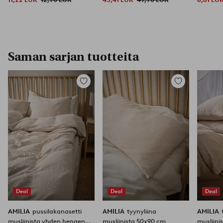
Saman sarjan tuotteita
Lisää
Lisää
suosikkeihin
suosikkeihin
Deal
Deal
Deal
AMILIA
pussilakanasetti
AMILIA
tyynyliina
AMILIA
musliinista yhden hengen
musliinista 50x90 cm
musliini