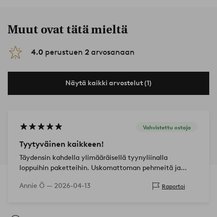
Muut ovat tätä mieltä
4.0
perustuen
2
arvosanaan
Näytä kaikki arvostelut (1)
Vahvistettu ostaja
Tyytyväinen kaikkeen!
Täydensin kahdella ylimääräisellä tyynyliinalla
loppuihin paketteihin. Uskomattoman pehmeitä ja
mukavia! Erittäin kauniita ja väri on juuri odotetun
Annie Ö —
2026-04-13
Raportoi
mukainen.