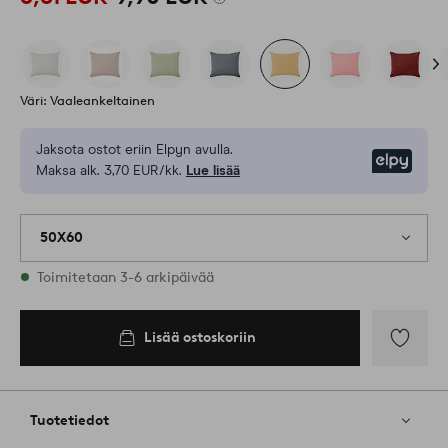
Väri: Vaaleankeltainen
Jaksota ostot eriin Elpyn avulla.
Elpy
Maksa alk. 3,70 EUR/kk.
Lue lisää
50X60
Varastossa
Toimitetaan 3-6 arkipäivää
Lisää ostoskoriin
Lisää
ostoskoriin
Lisää
suosikkeih
Tuotetiedot