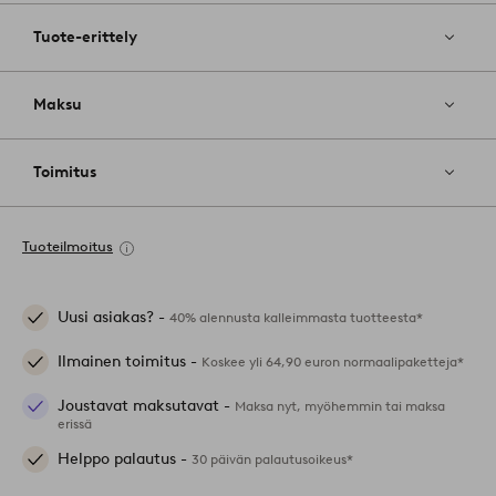
Tuote-erittely
Maksu
Toimitus
Tuoteilmoitus
Uusi asiakas? -
40% alennusta kalleimmasta tuotteesta*
Ilmainen toimitus -
Koskee yli 64,90 euron normaalipaketteja*
Joustavat maksutavat -
Maksa nyt, myöhemmin tai maksa
erissä
Helppo palautus -
30 päivän palautusoikeus*