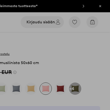
lleimmasta tuotteesta*
Sulje
Kirjaudu sisään
Siirry
Siirry
merkittyihin
ostoskori
suosikkituotteisiin
vostelu
 musliinista 50x60 cm
0 EUR
+4