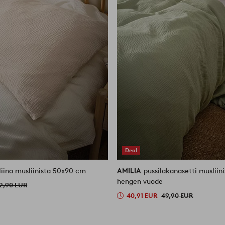
Deal
liina musliinista 50x90 cm
AMILIA
pussilakanasetti musliin
hengen vuode
2,90 EUR
40,91 EUR
49,90 EUR