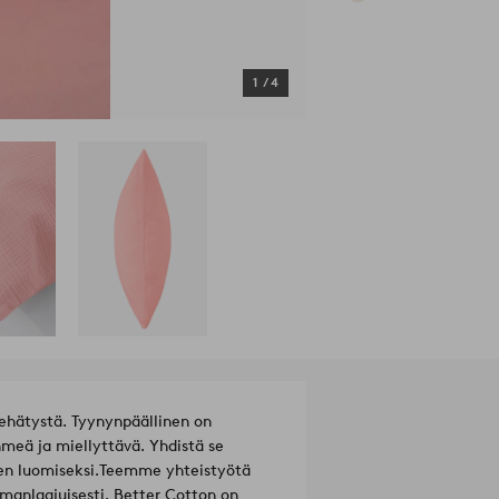
1
/
4
ehätystä. Tyynynpäällinen on
hmeä ja miellyttävä. Yhdistä se
en luomiseksi.
Teemme yhteistyötä
manlaajuisesti. Better Cotton on