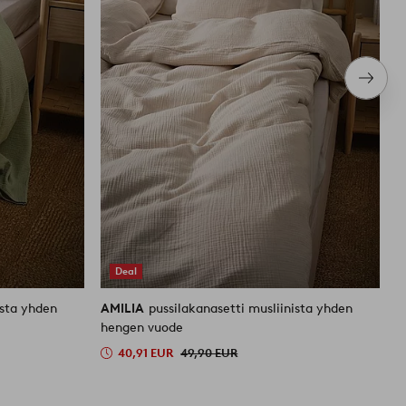
Seura
tuote
Deal
ista yhden
AMILIA
pussilakanasetti musliinista yhden
A
hengen vuode
40,91 EUR
49,90 EUR