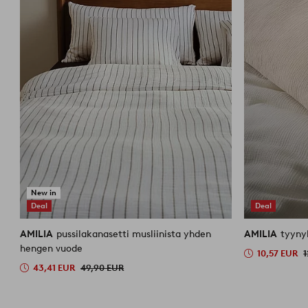
New in
Deal
Deal
AMILIA
pussilakanasetti musliinista yhden
AMILIA
tyyny
hengen vuode
10,57 EUR
1
43,41 EUR
49,90 EUR