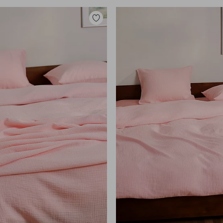
Lisää
suosikkeihin