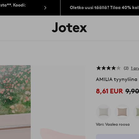
sta**. Koodi:
Oletko uusi täällä? Tilaa 40% ka
Jotex-
logo
–
siirry
aloitussivulle
2
1 ar
AMILIA tyynyliina
8,61 EUR
9,9
Väri: Vaalea roosa