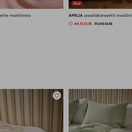
Deal
eite musliinista
AMILIA
pussilakanasetti musliin
69,51 EUR
79,90 EUR
Lisää
suosikkeihin