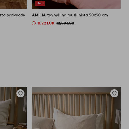
Deal
ista parivuode
AMILIA
tyynyliina musliinista 50x90 cm
11,22 EUR
12,90 EUR
Lisää
Lisää
suosikkeihin
suosikkei