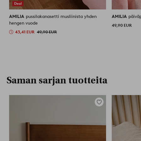
Deal
AMILIA
pussilakanasetti musliinista yhden
AMILIA
päiväp
hengen vuode
49,90 EUR
43,41 EUR
49,90 EUR
Saman sarjan tuotteita
Lisää
suosikkeihin