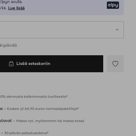
Elpyn avulla.
Elpy
/kk.
Lue lisää
rkipäivää
Lisää ostoskoriin
Lisää
suosikkeihin
40% alennusta kalleimmasta tuotteesta*
us -
Koskee yli 64,90 euron normaalipaketteja*
utavat -
Maksa nyt, myöhemmin tai maksa erissä
 -
30 päivän palautusoikeus*