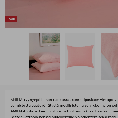
Deal
AMILIA-tyynynpäällinen tuo sisustukseen ripauksen vintage-vi
valmistettu vaatevärjätystä musliinista, ja sen rakenne on pe
AMILIA-tuoteperheen vastaaviin tuotteisiin koordinoidun ilme
Better Cottonin kanssa puuvillanviljelyn parantamiseksi maail