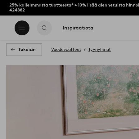
25% kalleimmasta tuotteesta* + 10% lisää alennetuista hinnoi
424882
Inspiraatiota
Takaisin
Vuodevaatteet
Tyynyliinat