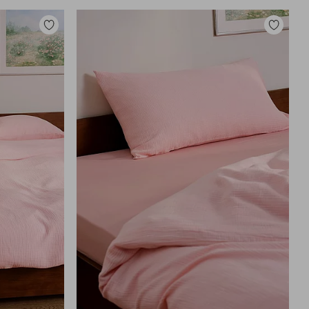
Lisää
Lisää
suosikkeihin
suosikkei