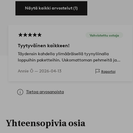
Näytä kaikki arvostelut (1)
Vahvistettu ostaja
Tyytyväinen kaikkeen!
Täydensin kahdella ylimääräisellä tyynyliinalla
loppuihin paketteihin. Uskomattoman pehmeitä ja
mukavia! Erittäin kauniita ja väri on juuri odotetun
Annie Ö —
2026-04-13
Raportoi
mukainen.
Tietoa arvosanoista
Yhteensopivia osia