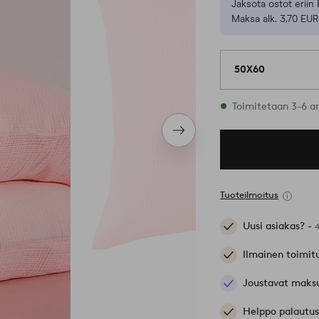
Jaksota ostot eriin 
Maksa alk. 3,70 EUR
50X60
Varastossa
Toimitetaan 3-6 a
Seuraava
tuote
Tuoteilmoitus
Uusi asiakas? -
Ilmainen toimit
Joustavat maks
Helppo palautus