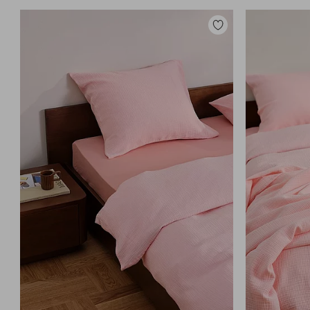
Lisää
suosikkeihin