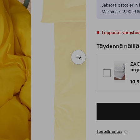
Jaksota ostot eriin 
Maksa alk. 3,90 EUR
Loppunut varastos
Täydennä näillä
Seuraava
ZAC
tuote
org
10,
Tuoteilmoitus