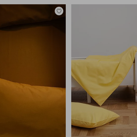
Lisää
suosikkeihin