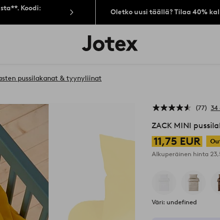
sta**. Koodi:
Oletko uusi täällä? Tilaa 40% ka
Jotex-
logo
–
siirry
aloitussivulle
asten pussilakanat & tyynyliinat
77
34 
ZACK MINI pussila
11,75 EUR
Ou
Alkuperäinen hinta
23
Väri: undefined