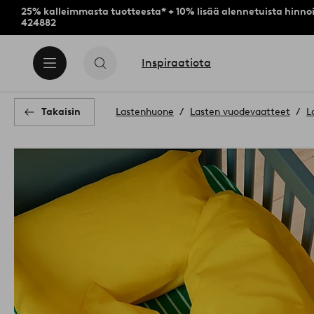
25% kalleimmasta tuotteesta* + 10% lisää alennetuista hinnoi
424882
Inspiraatiota
Takaisin
Lastenhuone
Lasten vuodevaatteet
L