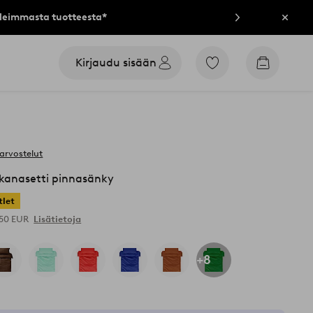
lleimmasta tuotteesta*
Sulje
Kirjaudu sisään
Siirry
Siirry
merkittyihin
ostoskori
suosikkituotteisiin
arvostelut
kanasetti pinnasänky
tlet
,50 EUR
Lisätietoja
+8