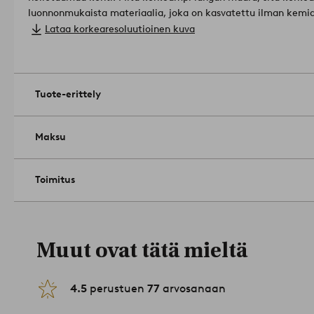
luonnonmukaista materiaalia, joka on kasvatettu ilman kemialli
muuntogeenisiä eliöitä.
Materiaali: 100% Puuvilla.
Lataa korkearesoluutioinen kuva
2-osainen setti: 1 pussilakana 100x130 cm, 1 tyynyliina 55x35
Langantiheys: 144.0 TC.(Langantiheys kertoo lankojen lukumäärän, thread counts, neliötuuman
alalla. Mitä suurempi langantiheys, sitä laadukkaampi kangas.
valkaisuainetta. Rumpukuivaa keskilämmöllä. Silitys korkealla
Tuote-erittely
kuivapesua. Pesu samanväristen kanssa. Pesu nurin käännetty
1052831-40-82
Maksu
Toimitus
Muut ovat tätä mieltä
4.5
perustuen
77
arvosanaan