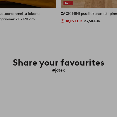
Deal
uotoonommeltu lakana
ZACK
MINI pussilakanasetti pin
rgaaninen 60x120 cm
18,09 EUR
23,50 EUR
Share your favourites
#jotex