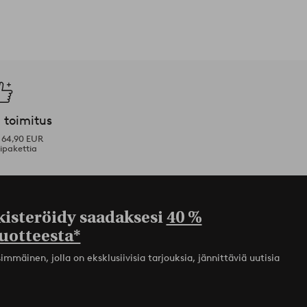
 toimitus
i 64,90 EUR
ipakettia
kisteröidy saadaksesi
40 %
uotteesta*
mmäinen, jolla on eksklusiivisia tarjouksia, jännittäviä uutisia