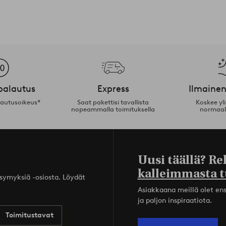
palautus
Express
Ilmainen
lautusoikeus*
Saat pakettisi tavallista
Koskee yl
nopeammalla toimituksella
normaal
Uusi täällä? Re
kalleimmasta t
ysymyksiä -osiosta. Löydät
Asiakkaana meillä olet ensi
ja paljon inspiraatiota.
Toimitustavat