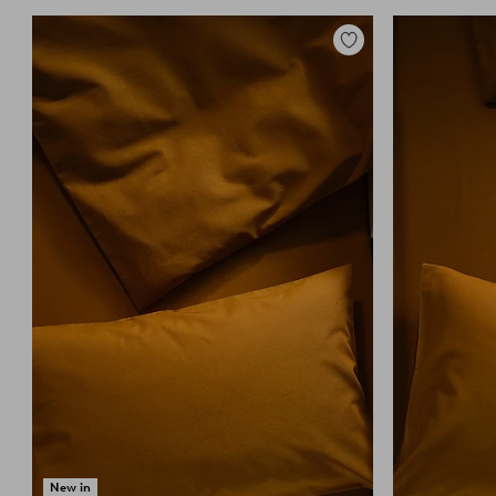
Lisää
suosikkeihin
New in