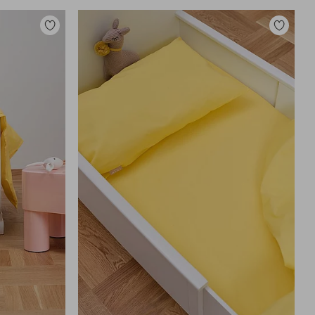
Lisää
Lisää
suosikkeihin
suosikkei