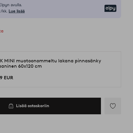
Elpyn avulla.
Elpy
/kk.
Lue lisää
ta
K MINI muotoonommeltu lakana pinnasänky
aaninen 60x120 cm
99 EUR
Lisää ostoskoriin
Lisää
suosikkeihin