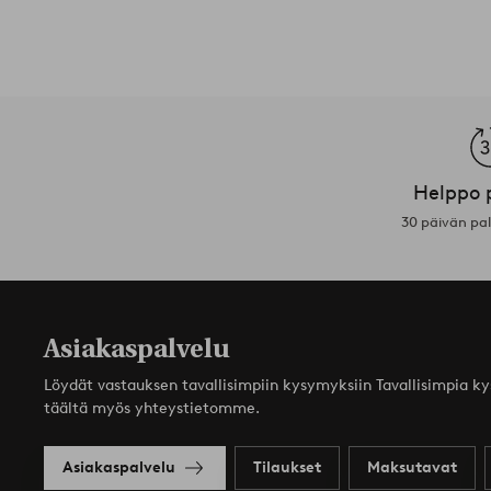
Helppo 
30 päivän pa
Asiakaspalvelu
Löydät vastauksen tavallisimpiin kysymyksiin Tavallisimpia k
täältä myös yhteystietomme.
Asiakaspalvelu
Tilaukset
Maksutavat