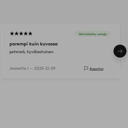
Vahvistettu ostaja
parempi kuin kuvassa
pehmeä, hyvälaatuinen
Seu
tuo
Jeanette I —
2025-12-29
Raportoi