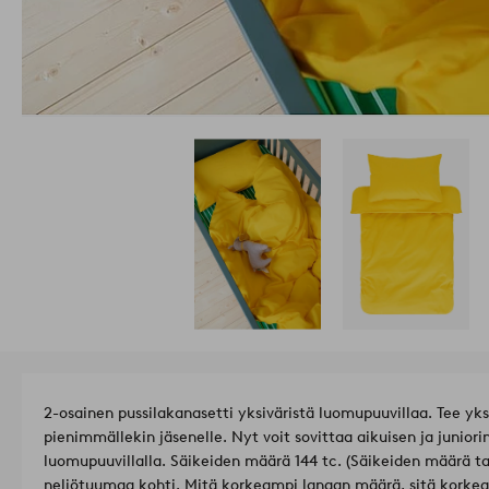
2-osainen pussilakanasetti yksiväristä luomupuuvillaa. Tee yk
pienimmällekin jäsenelle. Nyt voit sovittaa aikuisen ja junio
luomupuuvillalla. Säikeiden määrä 144 tc. (Säikeiden määrä 
neliötuumaa kohti. Mitä korkeampi langan määrä, sitä korkea