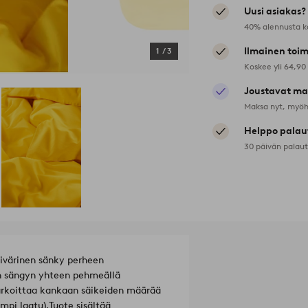
Uusi asiakas?
40% alennusta k
Ilmainen toim
1
/
3
Koskee yli 64,90
Joustavat ma
Maksa nyt, myöh
Helppo palau
30 päivän palau
sivärinen sänky perheen
rin sängyn yhteen pehmeällä
tarkoittaa kankaan säikeiden määrää
mpi laatu).
Tuote sisältää