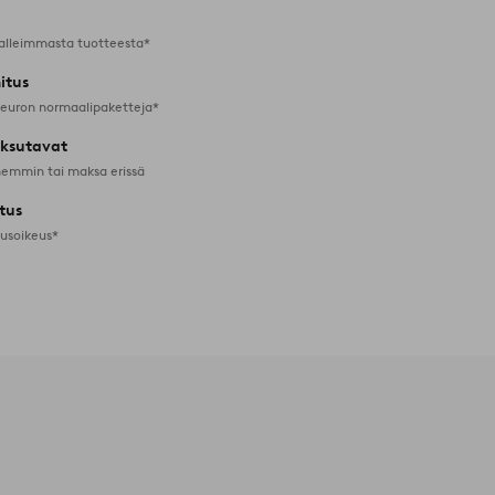
alleimmasta tuotteesta*
itus
 euron normaalipaketteja*
ksutavat
emmin tai maksa erissä
tus
tusoikeus*