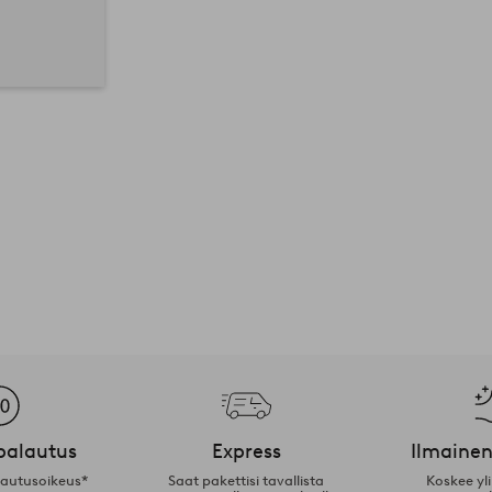
palautus
Express
Ilmainen
lautusoikeus*
Saat pakettisi tavallista
Koskee yl