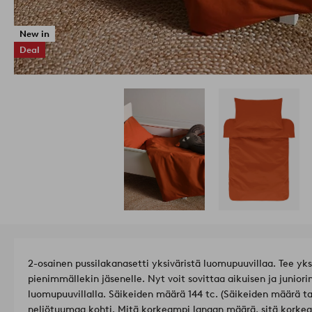
New in
Deal
2-osainen pussilakanasetti yksiväristä luomupuuvillaa. Tee yk
pienimmällekin jäsenelle. Nyt voit sovittaa aikuisen ja junio
luomupuuvillalla. Säikeiden määrä 144 tc. (Säikeiden määrä 
neliötuumaa kohti. Mitä korkeampi langan määrä, sitä korkea