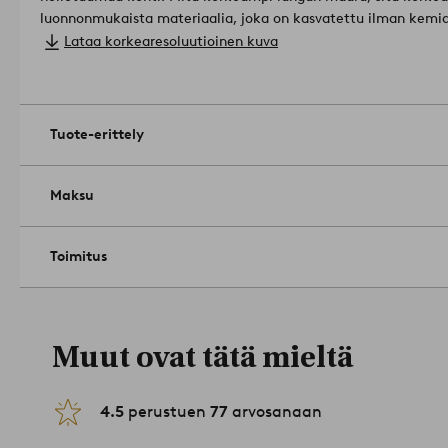
luonnonmukaista materiaalia, joka on kasvatettu ilman kemialli
muuntogeenisiä eliöitä.
Materiaali: 100% Puuvilla.
Lataa korkearesoluutioinen kuva
2-osainen setti: 1 pussilakana 100x130 cm, 1 tyynyliina 55x35
Langantiheys: 144.0 TC.(Langantiheys kertoo lankojen lukumäärän, thread counts, neliötuuman
alalla. Mitä suurempi langantiheys, sitä laadukkaampi kangas.
valkaisuainetta. Rumpukuivaa keskilämmöllä. Silitys korkealla
Tuote-erittely
kuivapesua. Pesu samanväristen kanssa. Pesu nurin käännetty
1052831-55-82
Maksu
Toimitus
Muut ovat tätä mieltä
4.5
perustuen
77
arvosanaan