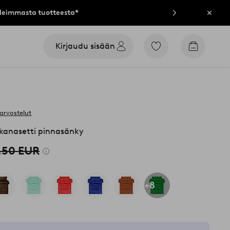
lleimmasta tuotteesta*
Sulje
Kirjaudu sisään
Siirry
Siirry
merkittyihin
ostoskori
suosikkituotteisiin
arvostelut
kanasetti pinnasänky
,50 EUR
+8