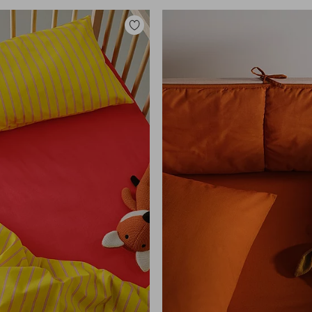
Lisää
suosikkeihin