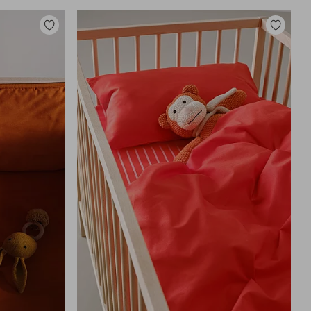
Lisää
Lisää
suosikkeihin
suosikkei