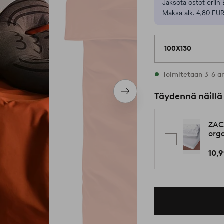
Jaksota ostot eriin 
Maksa alk. 4,80 EUR
100X130
Varastossa
Toimitetaan 3-6 a
Seuraava
Täydennä näillä
tuote
ZAC
org
10,