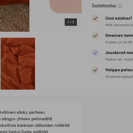
Tuoteilmoitus
Uusi asiakas?
1
/
3
40% alennusta k
Ilmainen toim
Koskee yli 64,90
Joustavat ma
Maksa nyt, myöh
Helppo palau
30 päivän palau
sivärinen sänky perheen
rin sängyn yhteen pehmeällä
tarkoittaa kankaan säikeiden määrää
mpi laatu).
Tuote sisältää