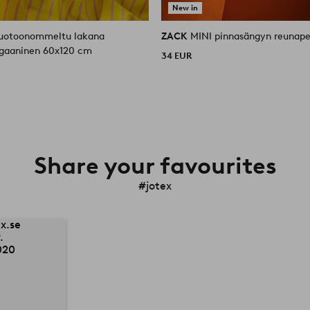
New in
uotoonommeltu lakana
ZACK
MINI pinnasängyn reunap
rgaaninen 60x120 cm
34 EUR
Share your favourites
#jotex