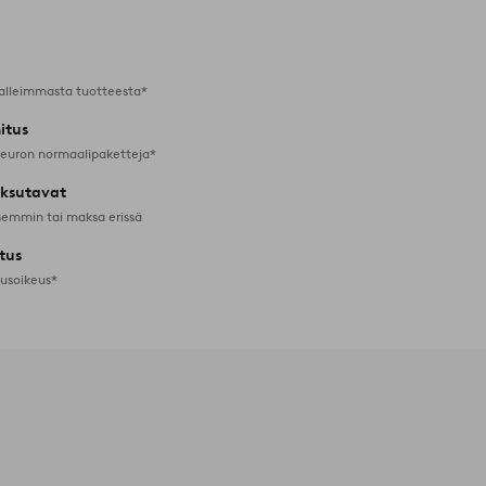
suosikkeihin
alleimmasta tuotteesta*
itus
 euron normaalipaketteja*
ksutavat
emmin tai maksa erissä
tus
tusoikeus*