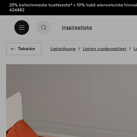
25% kalleimmasta tuotteesta* + 10% lisää alennetuista hinnoi
424882
Inspiraatiota
Takaisin
Lastenhuone
Lasten vuodevaatteet
L