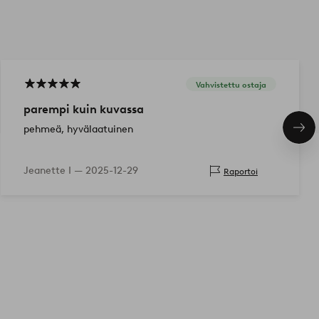
Vahvistettu ostaja
parempi kuin kuvassa
pehmeä, hyvälaatuinen
Seu
tuo
Jeanette I —
2025-12-29
Raportoi