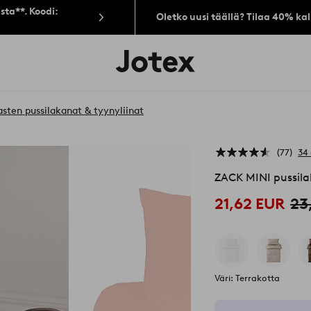
sta**. Koodi:
Oletko uusi täällä? Tilaa 40% ka
Jotex-
logo
–
siirry
aloitussivulle
asten pussilakanat & tyynyliinat
77
34 
ZACK MINI pussila
21,62 EUR
23
Väri: Terrakotta