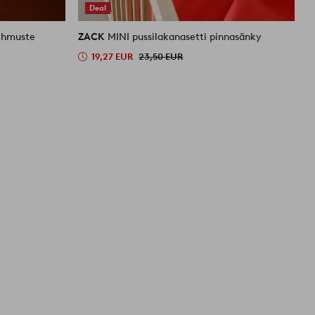
Deal
ehmuste
ZACK
MINI pussilakanasetti pinnasänky
19,27 EUR
23,50 EUR