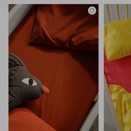
Lisää
suosikkeihin