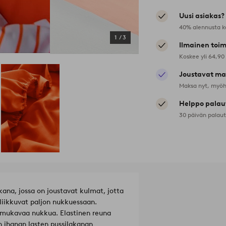
Uusi asiakas?
40% alennusta k
1
/
3
Ilmainen toim
Koskee yli 64,90
Joustavat ma
Maksa nyt, myöh
Helppo palau
30 päivän palau
kana, jossa on joustavat kulmat, jotta
liikkuvat paljon nukkuessaan.
 mukavaa nukkua. Elastinen reuna