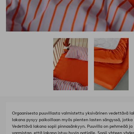
Orgaanisesta puuvillasta valmistettu yksivärinen vedettävä la
lakana pysyy paikoillaan myös pienten lasten sängyssä, jotka 
Vedettävä lakana sopii pinnasänkyyn. Puuvilla on pehmeää ja
varmistaa, että lakana istuu hyvin patjalle. Sopii yhteen yhden ihanan lasten pussilakanan