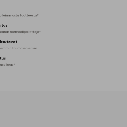
alleimmasta tuotteesta*
itus
 euron normaalipaketteja*
ksutavat
emmin tai maksa erissä
tus
tusoikeus*