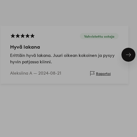
Vahvistettu ostaja
Hyvä lakana
Erittäin hyvä lakana. Juuri oikean kokoinen ja pysyy
Seu
tuo
hyvin patjassa kiinni.
Aleksiina A —
2024-08-21
Raportoi