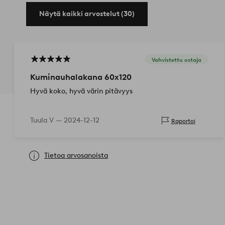
Näytä kaikki arvostelut (30)
Vahvistettu ostaja
Kuminauhalakana 60x120
Hyvä koko, hyvä värin pitävyys
Tuula V —
2024-12-12
Raportoi
Tietoa arvosanoista