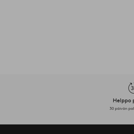
Helppo 
30 päivän pa