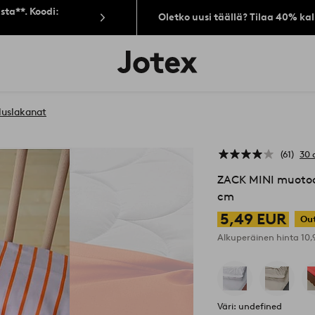
sta**. Koodi:
Oletko uusi täällä? Tilaa 40% ka
Jotex-
logo
–
siirry
aloitussivulle
luslakanat
61
30 
ZACK MINI muotoo
cm
5,49 EUR
Out
Alkuperäinen hinta
10
Väri: undefined