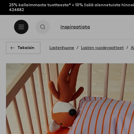
25% kalleimmasta tuotteesta* + 10% lisää alennetuista hinnoi
424882
Inspiraatiota
Takaisin
Lastenhuone
Lasten vuodevaatteet
A