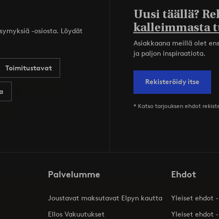
Uusi täällä? Re
kalleimmasta t
ysymyksiä -osiosta. Löydät
Asiakkaana meillä olet ensi
ja paljon inspiraatiota.
Toimitustavat
Rekisteröidy itse
a
* Katso tarjouksen ehdot rekis
Palvelumme
Ehdot
Joustavat maksutavat Elpyn kautta
Yleiset ehdot -
Ellos Vakuutukset
Yleiset ehdot -