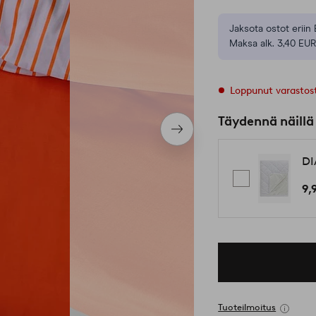
Jaksota ostot eriin 
Maksa alk. 3,40 EUR
Loppunut varastos
Täydennä näillä
Seuraava
tuote
DI
9,
Tuoteilmoitus