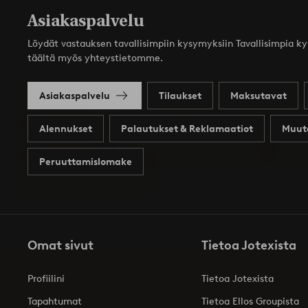
Asiakaspalvelu
Löydät vastauksen tavallisimpiin kysymyksiin Tavallisimpia k
täältä myös yhteystietomme.
Asiakaspalvelu
Tilaukset
Maksutavat
Alennukset
Palautukset & Reklamaatiot
Muut
Peruuttamislomake
Omat sivut
Tietoa Jotexista
Profiilini
Tietoa Jotexista
Tapahtumat
Tietoa Ellos Groupista