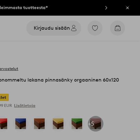
lleimmasta tuotteesta*
Sulje
Kirjaudu sisään
Siirry
Siirry
merkittyihin
ostoskori
suosikkituotteisiin
arvostelut
nommeltu lakana pinnasänky orgaaninen 60x120
let
,99 EUR
Lisätietoja
+5