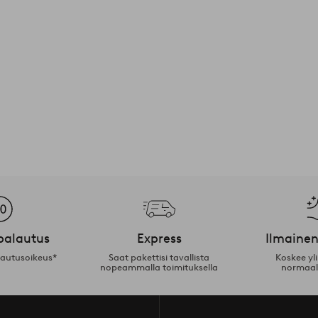
palautus
Express
Ilmainen
lautusoikeus*
Saat pakettisi tavallista
Koskee yl
nopeammalla toimituksella
normaal