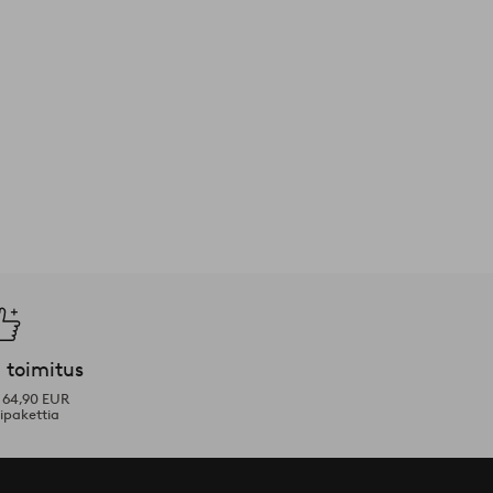
 toimitus
i 64,90 EUR
ipakettia