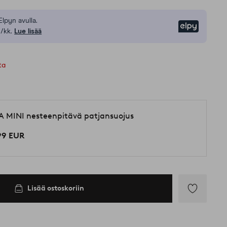
Elpyn avulla.
Elpy
/kk.
Lue lisää
ta
A MINI nesteenpitävä patjansuojus
99 EUR
Lisää ostoskoriin
Lisää
suosikkeihin