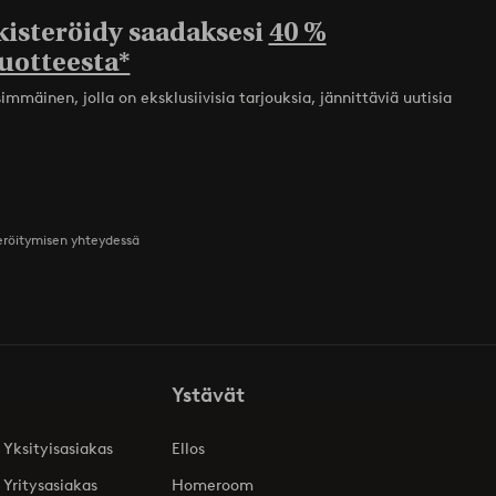
kisteröidy saadaksesi
40 %
uotteesta*
mmäinen, jolla on eksklusiivisia tarjouksia, jännittäviä uutisia
teröitymisen yhteydessä
Ystävät
 Yksityisasiakas
Ellos
 Yritysasiakas
Homeroom