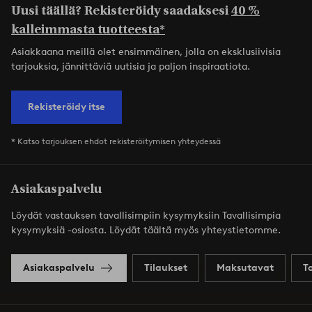
Uusi täällä? Rekisteröidy saadaksesi
40 %
kalleimmasta tuotteesta*
Asiakkaana meillä olet ensimmäinen, jolla on eksklusiivisia
tarjouksia, jännittäviä uutisia ja paljon inspiraatiota.
Rekisteröidy itse
* Katso tarjouksen ehdot rekisteröitymisen yhteydessä
Asiakaspalvelu
Löydät vastauksen tavallisimpiin kysymyksiin Tavallisimpia
kysymyksiä -osiosta. Löydät täältä myös yhteystietomme.
Asiakaspalvelu
Tilaukset
Maksutavat
T