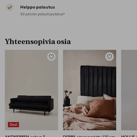
Helppo palautus
30 päivän palautusoikeus*
Yhteensopivia osia
Lisää
Lisää
suosikkeihin
suosikkeihin
Deal
ANTWERPEN
sohva 3-
DERBY
sängynpääty 120 cm
HOLLIE