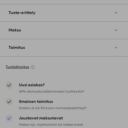
Tuote-erittely
Maksu
Toimitus
Tuoteilmoitus
Uusi asiakas?
40% alennusta kalleimmasta tuotteesta*
Ilmainen toimitus
Koskee yli 64,90 euron normaalipaketteja*
Joustavat maksutavat
Maksa nyt, myöhemmin tai maksa erissä