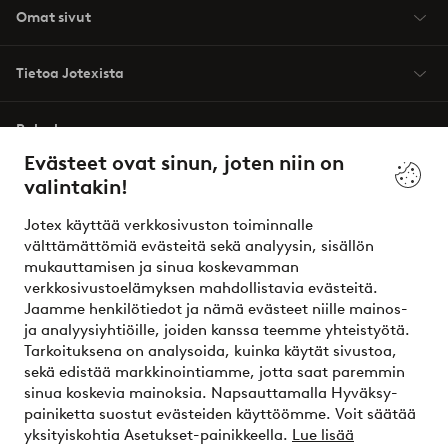
Omat sivut
Tietoa Jotexista
Palvelumme
Evästeet ovat sinun, joten niin on
valintakin!
Ehdot
Jotex käyttää verkkosivuston toiminnalle
Ystävät
välttämättömiä evästeitä sekä analyysin, sisällön
mukauttamisen ja sinua koskevamman
verkkosivustoelämyksen mahdollistavia evästeitä.
Jaamme henkilötiedot ja nämä evästeet niille mainos-
Turvalliset maksut – maksa nyt tai erissä
ja analyysiyhtiöille, joiden kanssa teemme yhteistyötä.
Tarkoituksena on analysoida, kuinka käytät sivustoa,
Haluatko tietää
lisää maksuvaihtoehdoistamme
?
sekä edistää markkinointiamme, jotta saat paremmin
elpy
sinua koskevia mainoksia. Napsauttamalla Hyväksy-
painiketta suostut evästeiden käyttöömme. Voit säätää
yksityiskohtia Asetukset-painikkeella.
Lue lisää