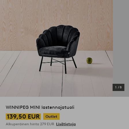
1
/
8
WINNIPEG MINI lastennojatuoli
139,50 EUR
Outlet
Alkuperäinen hinta
279 EUR
Lisätietoja