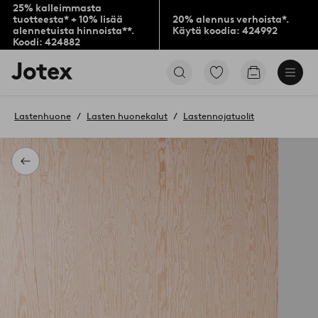
25% kalleimmasta
tuotteesta* + 10% lisää
20% alennus verhoista*.
alennetuista hinnoista**.
Käytä koodia: 424992
Koodi: 424882
Jotex-
Siirry
Siirry
logo
merkittyihin
ostoskoriin
–
suosikkituotteisiin
siirry
Lastenhuone
Lasten huonekalut
Lastennojatuolit
aloitussivulle
Takaisin