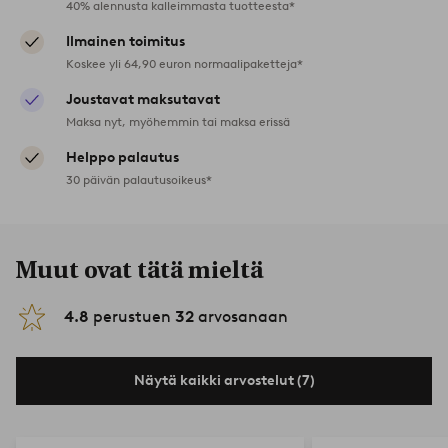
40% alennusta kalleimmasta tuotteesta*
Ilmainen toimitus
Koskee yli 64,90 euron normaalipaketteja*
Joustavat maksutavat
Maksa nyt, myöhemmin tai maksa erissä
Helppo palautus
30 päivän palautusoikeus*
Muut ovat tätä mieltä
4.8
perustuen
32
arvosanaan
Näytä kaikki arvostelut (7)