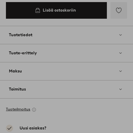
Lisää ostoskoriin
Lisää
suosikkeih
Tuotetiedot
Tuote-erittely
Maksu
Toimitus
Tuoteilmoitus
Uusi asiakas?