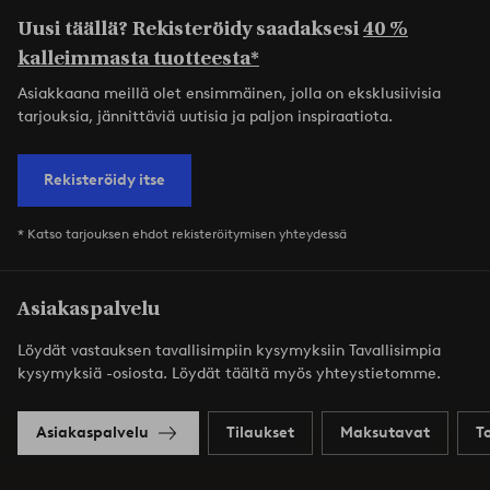
Uusi täällä? Rekisteröidy saadaksesi
40 %
kalleimmasta tuotteesta*
Asiakkaana meillä olet ensimmäinen, jolla on eksklusiivisia
tarjouksia, jännittäviä uutisia ja paljon inspiraatiota.
Rekisteröidy itse
* Katso tarjouksen ehdot rekisteröitymisen yhteydessä
Asiakaspalvelu
Löydät vastauksen tavallisimpiin kysymyksiin Tavallisimpia
kysymyksiä -osiosta. Löydät täältä myös yhteystietomme.
Asiakaspalvelu
Tilaukset
Maksutavat
T