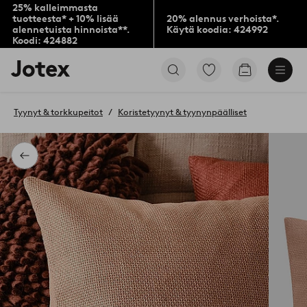
25% kalleimmasta
tuotteesta* + 10% lisää
20% alennus verhoista*.
alennetuista hinnoista**.
Käytä koodia: 424992
Koodi: 424882
Jotex-
Siirry
Siirry
logo
merkittyihin
ostoskoriin
–
suosikkituotteisiin
siirry
Tyynyt & torkkupeitot
Koristetyynyt & tyynynpäälliset
aloitussivulle
Takaisin