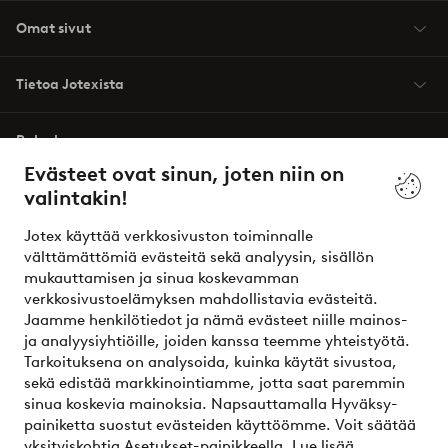
Omat sivut
Tietoa Jotexista
Palvelumme
Evästeet ovat sinun, joten niin on
valintakin!
Ehdot
Jotex käyttää verkkosivuston toiminnalle
Ystävät
välttämättömiä evästeitä sekä analyysin, sisällön
mukauttamisen ja sinua koskevamman
verkkosivustoelämyksen mahdollistavia evästeitä.
Jaamme henkilötiedot ja nämä evästeet niille mainos-
Turvalliset maksut – maksa nyt tai erissä
ja analyysiyhtiöille, joiden kanssa teemme yhteistyötä.
Tarkoituksena on analysoida, kuinka käytät sivustoa,
Haluatko tietää
lisää maksuvaihtoehdoistamme
?
sekä edistää markkinointiamme, jotta saat paremmin
elpy
sinua koskevia mainoksia. Napsauttamalla Hyväksy-
painiketta suostut evästeiden käyttöömme. Voit säätää
yksityiskohtia Asetukset-painikkeella.
Lue lisää