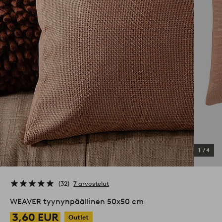
1
/
4
32
7 arvostelut
WEAVER tyynynpäällinen 50x50 cm
3,60 EUR
Outlet