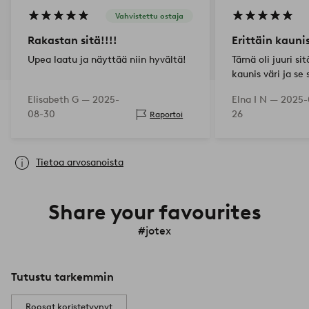
Vahvistettu ostaja
Rakastan sitä!!!!
Erittäin kauni
Upea laatu ja näyttää niin hyvältä!
Tämä oli juuri sit
kaunis väri ja se 
sinne, mihin aion
Elisabeth G —
2025-
Elna I N —
2025-
08-30
26
Raportoi
Tietoa arvosanoista
Share your favourites
#jotex
Tutustu tarkemmin
Roosat koristetyynyt