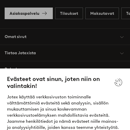
Asiakaspalvelu
Tilaukset
Maksutavat
T
Omat sivut
Tietoa Jotexista
Palvelumme
Evästeet ovat sinun, joten niin on
valintakin!
Ehdot
Jotex käyttää verkkosivuston toiminnalle
Ystävät
välttämättömiä evästeitä sekä analyysin, sisällön
mukauttamisen ja sinua koskevamman
verkkosivustoelämyksen mahdollistavia evästeitä.
Jaamme henkilötiedot ja nämä evästeet niille mainos-
Turvalliset maksut – maksa nyt tai erissä
ja analyysiyhtiöille, joiden kanssa teemme yhteistyötä.