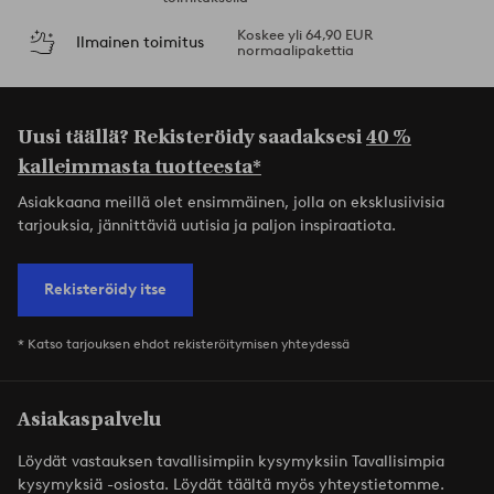
Koskee yli 64,90 EUR
Ilmainen toimitus
normaalipakettia
Uusi täällä? Rekisteröidy saadaksesi
40 %
kalleimmasta tuotteesta*
Asiakkaana meillä olet ensimmäinen, jolla on eksklusiivisia
tarjouksia, jännittäviä uutisia ja paljon inspiraatiota.
Rekisteröidy itse
* Katso tarjouksen ehdot rekisteröitymisen yhteydessä
Asiakaspalvelu
Löydät vastauksen tavallisimpiin kysymyksiin Tavallisimpia
kysymyksiä -osiosta. Löydät täältä myös yhteystietomme.