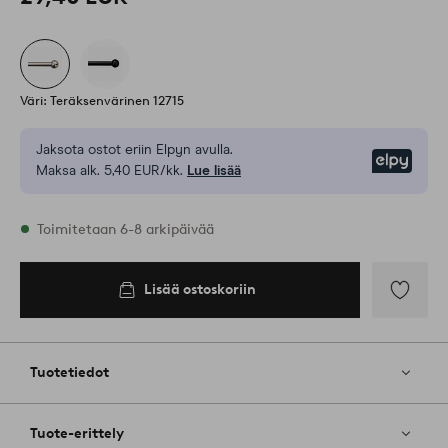
Väri: Teräksenvärinen 12715
Jaksota ostot eriin Elpyn avulla.
Elpy
Maksa alk. 5,40 EUR/kk.
Lue lisää
Varastossa
Toimitetaan 6-8 arkipäivää
Lisää ostoskoriin
Lisää
ostoskoriin
Lisää
suosikkeih
Tuotetiedot
Tuote-erittely