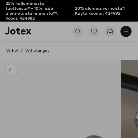
25% kalleimmasta
tuotteesta* + 10% lisää
20% alennus verhoista*.
alennetuista hinnoista**.
Käytä koodia: 424992
Koodi: 424882
Jotex-
Siirry
Siirry
logo
merkittyihin
ostoskoriin
–
suosikkituotteisiin
siirry
Verhot
Verhotangot
aloitussivulle
Takaisin