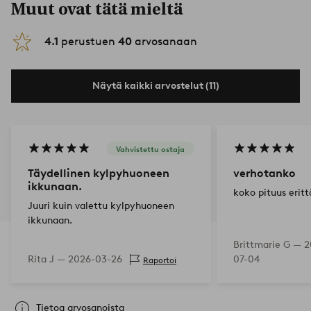
Muut ovat tätä mieltä
4.1
perustuen
40
arvosanaan
Näytä kaikki arvostelut (11)
Vahvistettu ostaja
Täydellinen kylpyhuoneen
verhotanko
ikkunaan.
koko pituus erit
Juuri kuin valettu kylpyhuoneen
ikkunaan.
Brittmarie G —
2
Rita J —
2026-03-26
07-04
Raportoi
Tietoa arvosanoista