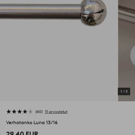
1
/
2
40
11 arvostelut
Verhotanko Luna 13/16
29,40 EUR