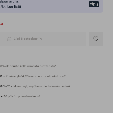
Elpyn avulla.
Elpy
/kk.
Lue lisää
ta
Lisää ostoskoriin
Lisää
suosikkeihin
40% alennusta kalleimmasta tuotteesta*
us -
Koskee yli 64,90 euron normaalipaketteja*
utavat -
Maksa nyt, myöhemmin tai maksa erissä
 -
30 päivän palautusoikeus*