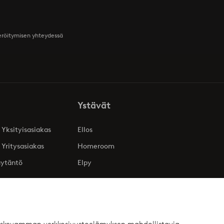
teröitymisen yhteydessä
Ystävät
 Yksityisasiakas
Ellos
 Yritysasiakas
Homeroom
äytäntö
Elpy