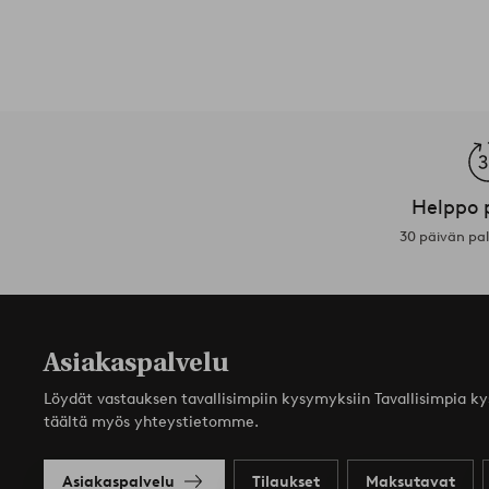
Helppo 
30 päivän pa
Asiakaspalvelu
Löydät vastauksen tavallisimpiin kysymyksiin Tavallisimpia k
täältä myös yhteystietomme.
Asiakaspalvelu
Tilaukset
Maksutavat