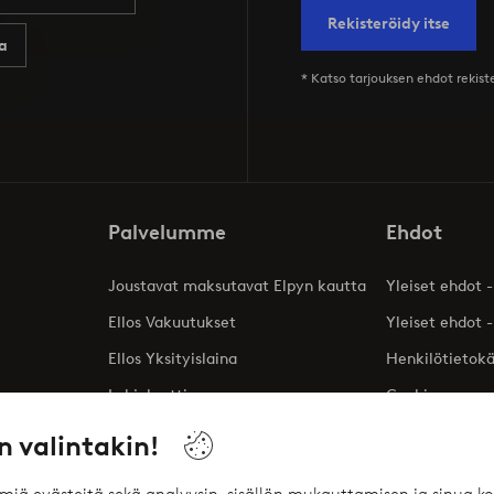
Rekisteröidy itse
a
* Katso tarjouksen ehdot rekis
Palvelumme
Ehdot
Joustavat maksutavat Elpyn kautta
Yleiset ehdot -
Ellos Vakuutukset
Yleiset ehdot -
Ellos Yksityislaina
Henkilötietok
Lahjakortti
Cookies
Affiliates
n valintakin!