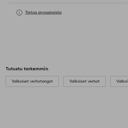
Tietoa arvosanoista
Tutustu tarkemmin
Valkoiset verhotangot
Valkoiset verhot
Valkoi