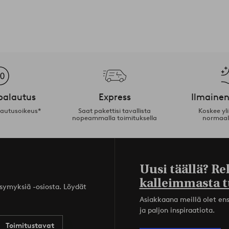
palautus
Express
Ilmainen
lautusoikeus*
Saat pakettisi tavallista
Koskee yl
nopeammalla toimituksella
normaal
Uusi täällä? Re
kalleimmasta t
ysymyksiä -osiosta. Löydät
Asiakkaana meillä olet ensi
ja paljon inspiraatiota.
Toimitustavat