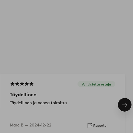
Vahvistettu ostaja
Täydellinen
Täydellinen ja nopea toimitus
Seu
tuo
Marc B —
2024-12-22
Raportoi