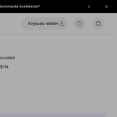
lleimmasta tuotteesta*
Sulje
Kirjaudu sisään
Siirry
Siirry
merkittyihin
ostoskori
suosikkituotteisiin
arvostelut
3/16