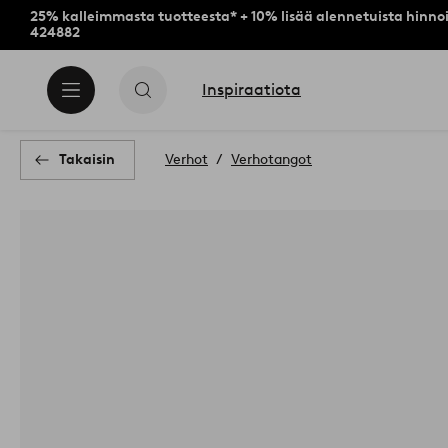
25% kalleimmasta tuotteesta* + 10% lisää alennetuista hinnoi
424882
Inspiraatiota
Takaisin
Verhot
Verhotangot