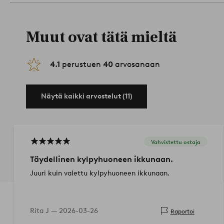
Muut ovat tätä mieltä
4.1
perustuen
40
arvosanaan
Näytä kaikki arvostelut (11)
Vahvistettu ostaja
Täydellinen kylpyhuoneen ikkunaan.
Juuri kuin valettu kylpyhuoneen ikkunaan.
Rita J —
2026-03-26
Raportoi