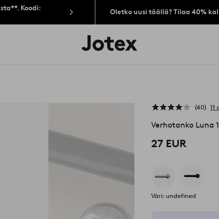
sta**. Koodi:
Oletko uusi täällä? Tilaa 40% ka
Jotex-
logo
–
siirry
aloitussivulle
40
11 
Verhotanko Luna 1
27 EUR
Väri: undefined