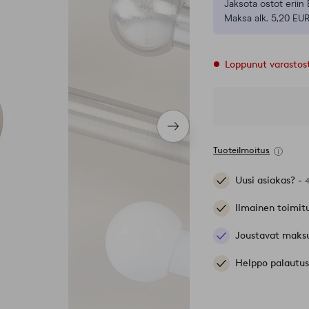
Jaksota ostot eriin 
Maksa alk. 5,20 EUR
Loppunut varastos
Seuraava
tuote
Tuoteilmoitus
Uusi asiakas? -
Ilmainen toimit
Joustavat maks
Helppo palautus