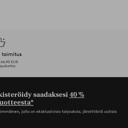
 toimitus
i 64,90 EUR
ipakettia
kisteröidy saadaksesi
40 %
uotteesta*
mmäinen, jolla on eksklusiivisia tarjouksia, jännittäviä uutisia