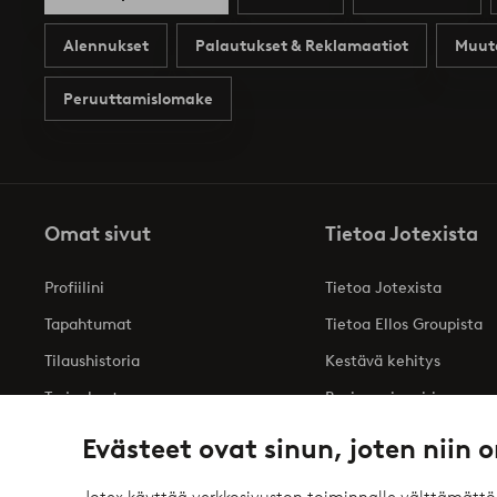
Alennukset
Palautukset & Reklamaatiot
Muut
Peruuttamislomake
Omat sivut
Tietoa Jotexista
Profiilini
Tietoa Jotexista
Tapahtumat
Tietoa Ellos Groupista
Tilaushistoria
Kestävä kehitys
Tarjoukset
Business inquiries
Saavutettavuusseloste
Evästeet ovat sinun, joten niin o