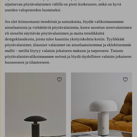
sijaitsevan pöytävalaisimen välillä on pieni korkeusero, mikä on hyvä
useiden valopisteiden luomiseksi.
Jos olet kiinnostunut trendeistä ja uutuuksista, löydät valikoimastamme
ainutlaatuisia ja viehättäviä pöytävalaisimia, kuten suositun sienivalaisimen
eli sieneltä näyttävän pöytävalaisimen ja muita trendikkäitä
designklassikoita, joista tulee kauniita yksityiskohtia kotiin. Tyylikkäät
pöytävalaisimet, klassiset valaisimet tai ainutlaatuisemmat ja eklektisemmät
mallit – meiltä löytyy valaisin jokaiseen makuun ja tarpeeseen. Tutustu
pöytävalaisinvalikoimaamme netissä ja löydä täydellinen valaisin jokaiseen
huoneeseen ja tilanteeseen.
Lisää suosikkeihin
Lisää 