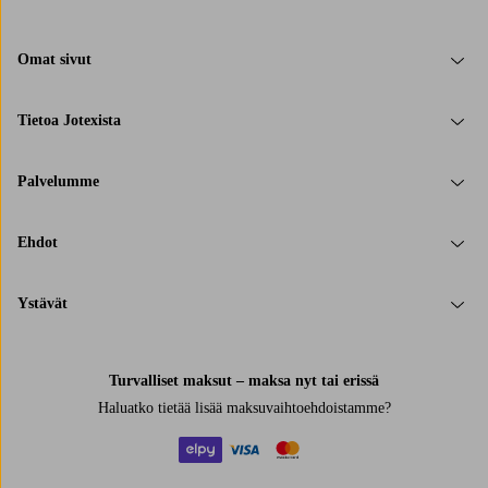
Omat sivut
Tietoa Jotexista
Palvelumme
Ehdot
Ystävät
Turvalliset maksut – maksa nyt tai erissä
Haluatko tietää
lisää maksuvaihtoehdoistamme
?
elpy
visa
mastercard