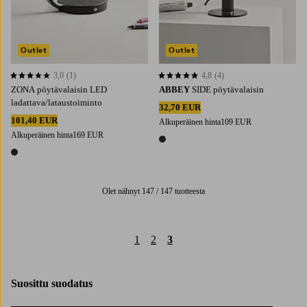
Outlet
Outlet
3,0
(1)
4,8
(4)
3,0 perustuen 1 arvosanaan
4,8 perustuen 4 arvosanaan
ZONA pöytävalaisin LED
ABBEY
SIDE pöytävalaisin
ladattava/lataustoiminto
32,70 EUR
101,40 EUR
Alkuperäinen hinta
109 EUR
Alkuperäinen hinta
169 EUR
1 väri
1 väri
Olet nähnyt 147 / 147 tuotteesta
1
2
3
Suosittu suodatus