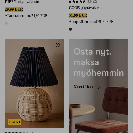
DIPPY
pöytävalaisin
3,0
(2)
3,0 perustuen 2 arvosanaan
CONE
pöytävalaisin
29,99 EUR
51,99 EUR
Alkuperäinen hinta
74,99 EUR
Alkuperäinen hinta
129,99 EUR
1 väri
1 väri
Lisää suosikkeihin
Näytä lisää
Outlet
5,0
(1)