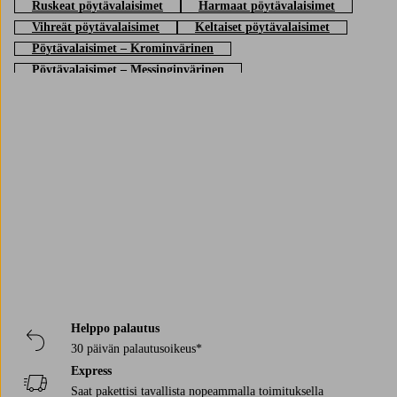
Ruskeat pöytävalaisimet
Harmaat pöytävalaisimet
Vihreät pöytävalaisimet
Keltaiset pöytävalaisimet
Pöytävalaisimet – Krominvärinen
Pöytävalaisimet – Messinginvärinen
Mustat pöytävalaisimet
Valkoiset pöytävalaisimet
Pyöreät pöytävalaisimet
Trustpilot
Helppo palautus
30 päivän palautusoikeus*
Express
Saat pakettisi tavallista nopeammalla toimituksella