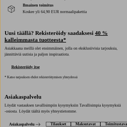
Ilmainen toimitus
Koskee yli 64,90 EUR normaalipakettia
Uusi täällä? Rekisteröidy saadaksesi
40 %
kalleimmasta tuotteesta*
Asiakkaana meillä olet ensimmäinen, jolla on eksklusiivisia tarjouksia,
jännittäviä uutisia ja paljon inspiraatiota.
Rekisteröidy itse
* Katso tarjouksen ehdot rekisteröitymisen yhteydessä
Asiakaspalvelu
Löydät vastauksen tavallisimpiin kysymyksiin Tavallisimpia kysymyksiä
-osiosta. Löydät täältä myös yhteystietomme.
Tilaukset
Maksutavat
Toimitustava
Asiakaspalvelu