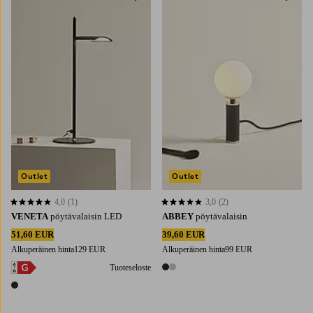
Outlet
Outlet
4,0
(1)
3,0
(2)
4,0 perustuen 1 arvosanaan
3,0 perustuen 2 arvosanaan
VENETA
pöytävalaisin LED
ABBEY
pöytävalaisin
51,60 EUR
39,60 EUR
Alkuperäinen hinta
129 EUR
Alkuperäinen hinta
99 EUR
Tuoteseloste
2 värejä
1 väri