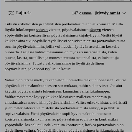
Lajittele
147 osumaa
Lajittele:
Myydyimmät
Tutustu erikokoisten ja erityylisten pöytävalaisimien valikoimaan. Meiltä
löydät lukulampun
sohvan
viereen, pöytävalaisimen
sängyn
viereen
yöpöydälle tai koristeellisen pöytävalaisimen
kirjahyllyyn
. Meiltä löydät
kaikkea aina sivupöydälle täydellisesti sopivista pienistä pöytävalaisimista
suuriin pöytävalaisimiin, joilla voit luoda näyttävän asetelman keskelle
huonetta. Laajassa valikoimassamme on myös eri materiaaleista, kuten
puusta, lasista, metallista ja monesta muusta materiaalista, valmistettuja
pöytävalaisimia. Tutustu valikoimaamme ja löydä täydellinen
pöytävalaisin, joka sopii tyyliisi ja kotiisi.
Valaisin on tärkeä miellyttävän valon luomiseksi makuuhuoneeseen. Valitse
pöytävalaisin makuuhuoneeseen sen mukaan, mihin sitä tarvitset. Jos aiot
käyttää pöytävalaisinta lukemiseen, kannattaa valita lukulamppu.
Valikoimastamme löytyy kaikkea klassisista malleista modernin ja
ainutlaatuisen muotoisiin pöytävalaisimiin. Valitse erikokoisista, erivärisistä
ja eri materiaaleista valmistetuista pöytävalaisimista sänkyysi ja tyyliisi
sopiva valaisin. Pieni pöytävalaisin sopii hyvin makuuhuoneeseen
koristevalaisimeksi, kun taas iso pöytävalaisin sopii hyvin kontrastiksi
yöpöydälle. Jos haluat luoda kauniita kontrasteja, korkea pöytävalaisin on
täydellinen valinta. Yöpöydällä olevan pöytävalaisimen ja ikkunalaudalla