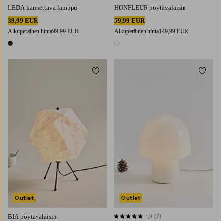
LEDA kannettava lamppu
HONFLEUR pöytävalaisin
39,99 EUR
59,99 EUR
Alkuperäinen hinta
99,99 EUR
Alkuperäinen hinta
149,99 EUR
1 väri
1 väri
Lisää suosikkeihin
Lisää 
Outlet
Outlet
BIA pöytävalaisin
4,9
(7)
4,9 perustuen 7 arvosanaan