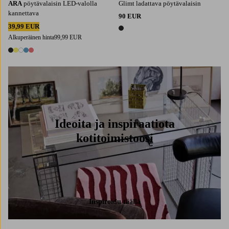
ARA
pöytävalaisin LED-valolla
Glimt ladattava pöytävalaisin
kannettava
90 EUR
39,99 EUR
1 väri
Alkuperäinen hinta
99,99 EUR
5 värejä
Ideoita ja inspiraatiota
kotitoimistoosi
Inspiroidu täällä