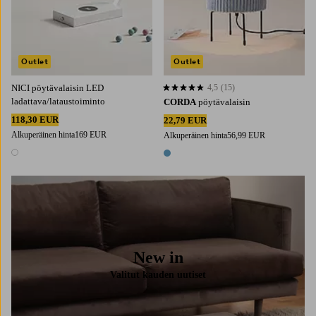
Outlet
Outlet
NICI pöytävalaisin LED
4,5
(15)
4,5 perustuen 15 arvosanaan
ladattava/lataustoiminto
CORDA
pöytävalaisin
118,30 EUR
22,79 EUR
Alkuperäinen hinta
169 EUR
Alkuperäinen hinta
56,99 EUR
1 väri
1 väri
New in
Valitut kauden uutiset