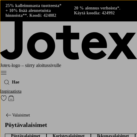
25% kalleimmasta tuotteesta*
20 % alennus verhoista*.
+ 10% lisää alennetuista
Käytä koodia: 424992
hinnoista**. Koodi: 424882
Jotex-logo – siirry aloitussivulle
Menu
Hae
Inspiraatiota
Siirry merkittyihin suosikkituotteisiin
Siirry ostoskoriin
Valaisimet
Pöytävalaisimet
Pöytävalaisimet
Koristevalaisimet
Ikkunavalaisimet