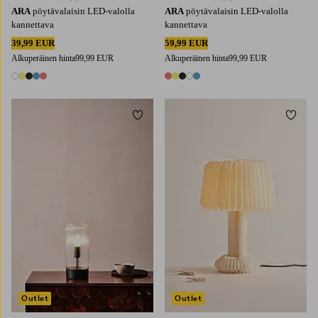
ARA
pöytävalaisin LED-valolla
ARA
pöytävalaisin LED-valolla
kannettava
kannettava
39,99 EUR
59,99 EUR
Alkuperäinen hinta
99,99 EUR
Alkuperäinen hinta
99,99 EUR
5 värejä
5 värejä
Lisää suosikkeihin
Lisää 
Outlet
Outlet