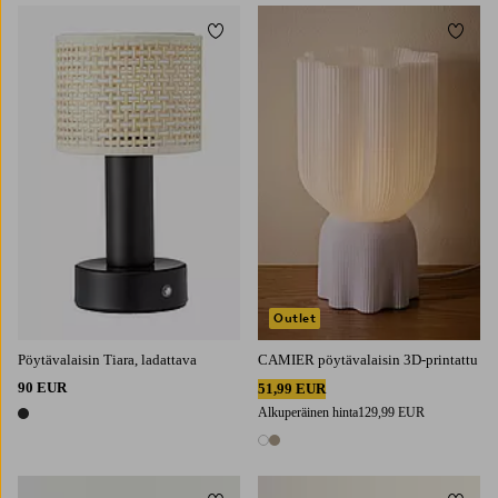
Lisää suosikkeihin
Lisää 
Outlet
Pöytävalaisin Tiara, ladattava
CAMIER pöytävalaisin 3D-printattu
90 EUR
51,99 EUR
Alkuperäinen hinta
129,99 EUR
1 väri
2 värejä