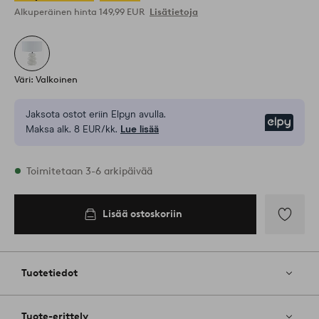
Alkuperäinen hinta
149,99 EUR
Lisätietoja
Väri: Valkoinen
Jaksota ostot eriin Elpyn avulla.
Elpy
Maksa alk. 8 EUR/kk.
Lue lisää
Varastossa
Toimitetaan 3-6 arkipäivää
Lisää ostoskoriin
Lisää
ostoskoriin
Lisää
suosikkeih
Tuotetiedot
Tuote-erittely