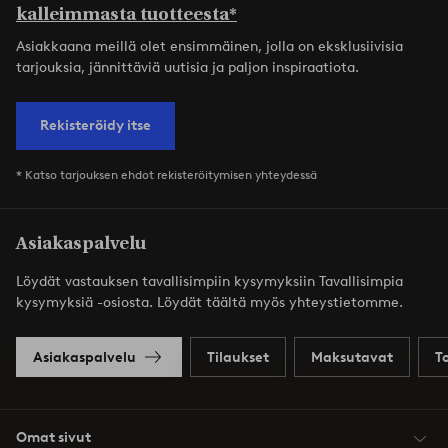
kalleimmasta tuotteesta*
Asiakkaana meillä olet ensimmäinen, jolla on eksklusiivisia
tarjouksia, jännittäviä uutisia ja paljon inspiraatiota.
Rekisteröidy itse
* Katso tarjouksen ehdot rekisteröitymisen yhteydessä
Asiakaspalvelu
Löydät vastauksen tavallisimpiin kysymyksiin Tavallisimpia
kysymyksiä -osiosta. Löydät täältä myös yhteystietomme.
Asiakaspalvelu
Tilaukset
Maksutavat
T
Omat sivut