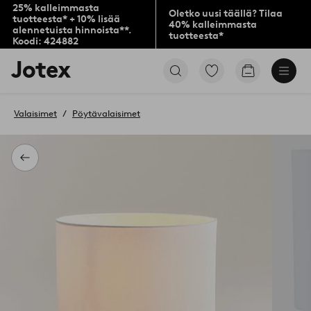
25% kalleimmasta
Oletko uusi täällä? Tilaa
tuotteesta* + 10% lisää
40% kalleimmasta
alennetuista hinnoista**.
tuotteesta*
Koodi: 424882
Jotex-
Siirry
Siirry
logo
merkittyihin
ostoskoriin
–
suosikkituotteisiin
siirry
Valaisimet
Pöytävalaisimet
aloitussivulle
Takaisin