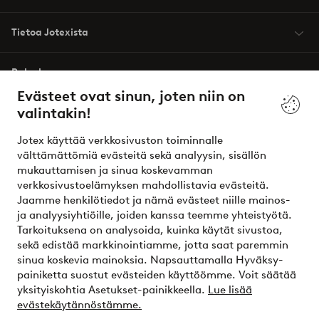
Tietoa Jotexista
Palvelumme
Evästeet ovat sinun, joten niin on
valintakin!
Ehdot
Jotex käyttää verkkosivuston toiminnalle
Ystävät
välttämättömiä evästeitä sekä analyysin, sisällön
mukauttamisen ja sinua koskevamman
verkkosivustoelämyksen mahdollistavia evästeitä.
Jaamme henkilötiedot ja nämä evästeet niille mainos-
Turvalliset maksut – maksa nyt tai erissä
ja analyysiyhtiöille, joiden kanssa teemme yhteistyötä.
Tarkoituksena on analysoida, kuinka käytät sivustoa,
Haluatko tietää
lisää maksuvaihtoehdoistamme
?
sekä edistää markkinointiamme, jotta saat paremmin
elpy
sinua koskevia mainoksia. Napsauttamalla Hyväksy-
painiketta suostut evästeiden käyttöömme. Voit säätää
yksityiskohtia Asetukset-painikkeella.
Lue lisää
evästekäytännöstämme.