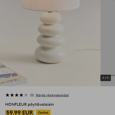
1
/
7
1
Näytä yksityiskohdat
HONFLEUR pöytävalaisin
59,99 EUR
Outlet